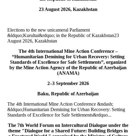
23 August 2026, Kazakhstan
TURKPA participated in IPU webinar on the Protection of the
Environment in Armed Conflict
The Secretary of the TURKPA Commission on Environment,
Elections to the new unicameral Parliament
Natural Resources and Health Protection Ms. Aynura Abutalibova,
&ldquo;Kurultai&rdquo; in the Republic of Kazakhstan23
participated, in the capacity of observer...
August 2026, Kazakhstan
DETAYLAR
The 4th International Mine Action Conference –
“Humanitarian Demining for Urban Recovery: Setting
06
Tem
Standards of Excellence for Safe Settlements”, organized
by the Mine Action Agency of the Republic of Azerbaijan
TURKPA participated in the 33rd Annual Session of the OSCE
(ANAMA)
PA
2–3 September 2026
On 4&ndash;5 July 2026, the Secretaries of TURKPA
Baku, Republic of Azerbaijan
Commissions, Ms. Aynura Abutalibova and Mr. Mirlan Usenkanov,
attended the 33rd Annual Session of the OSCE Par...
The 4th International Mine Action Conference &ndash;
DETAYLAR
&ldquo;Humanitarian Demining for Urban Recovery: Setting
Standards of Excellence for Safe Settlements&rdquo...
05
Tem
The 7th World Forum on Intercultural Dialogue under the
TURKPA participates in the Indian Mango Festival
theme "Dialogue for a Shared Future: Building Bridges in