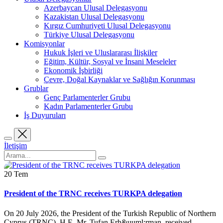
Azerbaycan Ulusal Delegasyonu
Kazakistan Ulusal Delegasyonu
Kırgız Cumhuriyeti Ulusal Delegasyonu
Türkiye Ulusal Delegasyonu
Komisyonlar
Hukuk İşleri ve Uluslararası İlişkiler
Eğitim, Kültür, Sosyal ve İnsani Meseleler
Ekonomik İşbirliği
Çevre, Doğal Kaynaklar ve Sağlığın Korunması
Grublar
Genç Parlamenterler Grubu
Kadın Parlamenterler Grubu
İş Duyuruları
İletişim
20
Tem
President of the TRNC receives TURKPA delegation
On 20 July 2026, the President of the Turkish Republic of Northern
Cyprus (TRNC), H.E. Mr. Tufan Erh&uuml;rman, received