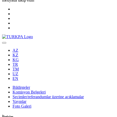
medyada takip edin
AZ
KZ
KG
TR
TM
UZ
EN
Bildirgeler
Komisyon Belgeleri
Seçimler/referandumlar üzerine açıklamalar
Yayınlar
Foto Galeri
İletişim