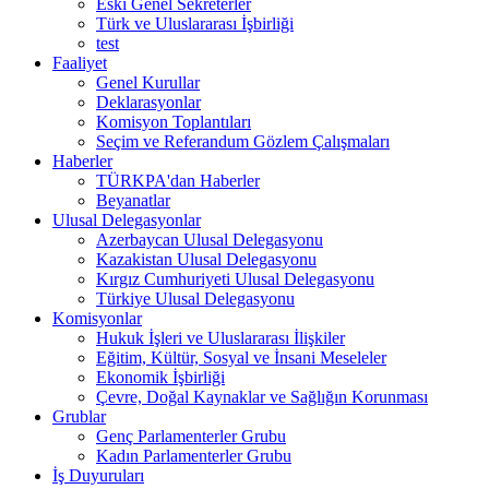
Eski Genel Sekreterler
Türk ve Uluslararası İşbirliği
test
Faaliyet
Genel Kurullar
Deklarasyonlar
Komisyon Toplantıları
Seçim ve Referandum Gözlem Çalışmaları
Haberler
TÜRKPA'dan Haberler
Beyanatlar
Ulusal Delegasyonlar
Azerbaycan Ulusal Delegasyonu
Kazakistan Ulusal Delegasyonu
Kırgız Cumhuriyeti Ulusal Delegasyonu
Türkiye Ulusal Delegasyonu
Komisyonlar
Hukuk İşleri ve Uluslararası İlişkiler
Eğitim, Kültür, Sosyal ve İnsani Meseleler
Ekonomik İşbirliği
Çevre, Doğal Kaynaklar ve Sağlığın Korunması
Grublar
Genç Parlamenterler Grubu
Kadın Parlamenterler Grubu
İş Duyuruları