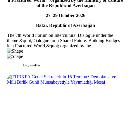
a Fractured World," organized by the Ministry of Culture
On 5 July 2026, Acting Deputy Secretary General of TURKPA Mr.
of the Republic of Azerbaijan
Bektur Bazakechov participated in the Indian Mango Festival,
organized by the Embassy of India to...
27–29 October 2026
DETAYLAR
Baku, Republic of Azerbaijan
The 7th World Forum on Intercultural Dialogue under the
theme &quot;Dialogue for a Shared Future: Building Bridges
in a Fractured World,&quot; organized by the...
Beyanatlar