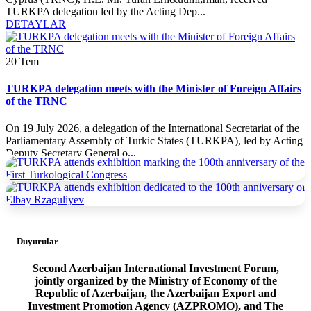
TURKPA delegation led by the Acting Dep...
DETAYLAR
20
Tem
TURKPA delegation meets with the Minister of Foreign Affairs
of the TRNC
On 19 July 2026, a delegation of the International Secretariat of the
Parliamentary Assembly of Turkic States (TURKPA), led by Acting
Deputy Secretary General o...
DETAYLAR
19
Tem
TURKPA delegation meets with the Prime Minister of the
TRNC
Duyurular
On 19 July 2026, a delegation of the International Secretariat of the
Second Azerbaijan International Investment Forum,
Parliamentary Assembly of Turkic States (TURKPA), led by Acting
jointly organized by the Ministry of Economy of the
Deputy Secretary General o...
Republic of Azerbaijan, the Azerbaijan Export and
DETAYLAR
Investment Promotion Agency (AZPROMO), and The