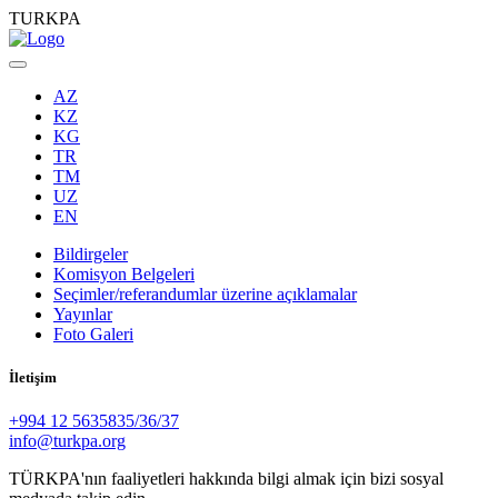
TURKPA
AZ
KZ
KG
TR
TM
UZ
EN
Bildirgeler
Komisyon Belgeleri
Seçimler/referandumlar üzerine açıklamalar
Yayınlar
Foto Galeri
İletişim
+994 12 5635835/36/37
info@turkpa.org
TÜRKPA'nın faaliyetleri hakkında bilgi almak için bizi sosyal