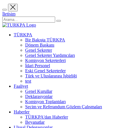
İletişim
TÜRKPA
Bir Bakışta TÜRKPA
Dönem Başkanı
Genel Sekreter
Genel Sekreter Yardımcıları
Komisyon Sekreterleri
İdari Personel
Eski Genel Sekreterler
Türk ve Uluslararası İşbirliği
test
Faaliyet
Genel Kurullar
Deklarasyonlar
Komisyon Toplantıları
Seçim ve Referandum Gözlem Çalışmaları
Haberler
TÜRKPA'dan Haberler
Beyanatlar
Ulusal Delegasyonlar