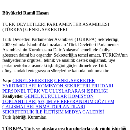
Büyükelçi Ramil Hasan
TÜRK DEVLETLERI PARLAMENTER ASAMBLESI
(TÜRKPA) GENEL SEKRETERI
Türk Devletleri Parlamenter Asamblesi (TÜRKPA) Sekreterliği,
2009 yılında İstanbul'da imzalanan 'Türk Devletleri Parlamenter
Asamblesinin Kurulmasına Dair Anlaşma' temelinde faaliyet
gösteren daimi bir organdır. Sekreterliğin temel amacı, TÜRKPA'nın
faaliyetlerine örgütsel, teknik ve analitik destek sağlamak, üye
parlamentolar arasındaki işbirliğini güçlendirmek ve Türk
dünyasındaki entegrasyon süreçlerine katkıda bulunmaktır.
Yapı
GENEL SEKRETER
GENEL SEKRETER
YARDIMCILARI
KOMISYON SEKRETERLERI
İDARI
PERSONEL
TÜRK VE ULUSLARARASI İŞBIRLIĞI
Faaliyetler
GENEL KURULLAR
KOMISYON
TOPLANTILARI
SEÇIM VE REFERANDUM GÖZLEM
ÇALIŞMALARI
ANMA TOPLANTILARI
SEKRETERLİK İLE İLETİŞİM
MEDYA GALERİSİ
Türk İşbirliği Kurumları
TÜRKPA, Türk ve uluslararası kuruluşlarla çok yönlü işbirliği