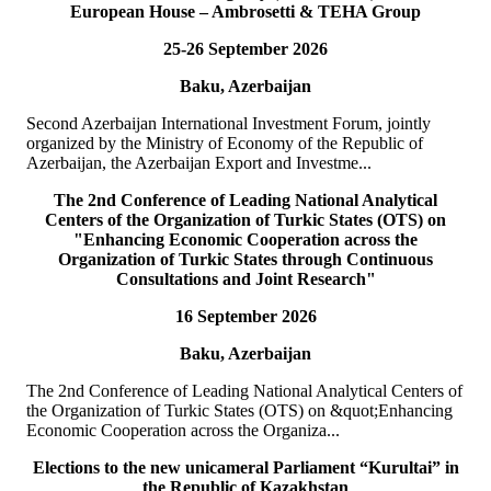
European House – Ambrosetti & TEHA Group
19
Tem
25-26 September 2026
TURKPA delegation meets with the Speaker of the Parliament
Baku, Azerbaijan
of the TRNC
Second Azerbaijan International Investment Forum, jointly
Delegation of the International Secretariat of the Parliamentary
organized by the Ministry of Economy of the Republic of
Assembly of Turkic States (TURKPA), led by Mr. Bektur
Azerbaijan, the Azerbaijan Export and Investme...
Bazakechov, Acting Deputy Secretary Gener...
DETAYLAR
The 2nd Conference of Leading National Analytical
Centers of the Organization of Turkic States (OTS) on
"Enhancing Economic Cooperation across the
15
Tem
Organization of Turkic States through Continuous
Consultations and Joint Research"
TURKPA attends Commemorative Event on the occasion of
16 September 2026
Democracy and National Unity Day of Türkiye
Baku, Azerbaijan
On 15 July 2026, Deputy Secretary General of TURKPA Mr.
Muhammet Alper Hayali participated in a commemorative event
The 2nd Conference of Leading National Analytical Centers of
dedicated to 15 July Democracy and National...
the Organization of Turkic States (OTS) on &quot;Enhancing
DETAYLAR
Economic Cooperation across the Organiza...
Elections to the new unicameral Parliament “Kurultai” in
10
Tem
the Republic of Kazakhstan