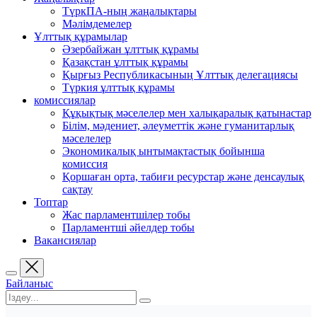
ТүркПА-ның жаңалықтары
Мәлімдемелер
Ұлттық құрамылар
Әзербайжан ұлттық құрамы
Қазақстан ұлттық құрамы
Қырғыз Республикасының Ұлттық делегациясы
Түркия ұлттық құрамы
комиссиялар
Құқықтық мәселелер мен халықаралық қатынастар
Білім, мәдениет, әлеуметтік және гуманитарлық
мәселелер
Экономикалық ынтымақтастық бойынша
комиссия
Қоршаған орта, табиғи ресурстар және денсаулық
сақтау
Топтар
Жас парламентшілер тобы
Парламентші әйелдер тобы
Вакансиялар
Байланыс