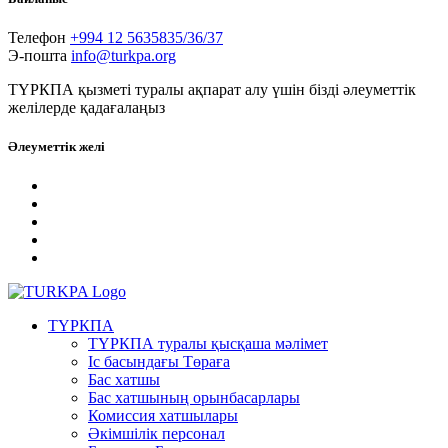
Телефон
+994 12 5635835/36/37
Э-пошта
info@turkpa.org
ТҮРКПА қызметі туралы ақпарат алу үшін бізді әлеуметтік
желілерде қадағалаңыз
Әлеуметтік желі
ТҮРКПА
ТҮРКПА туралы қысқаша мәлімет
Iс басындағы Төраға
Бас хатшы
Бас хатшының орынбасарлары
Комиссия хатшылары
Әкімшілік персонал