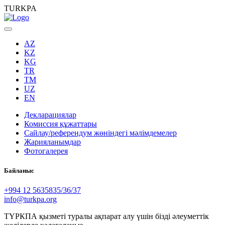
TURKPA
AZ
KZ
KG
TR
TM
UZ
EN
Декларациялар
Комиссия құжаттары
Сайлау/референдум жөніндегі мәлімдемелер
Жарияланымдар
Фотогалерея
Байланыс
+994 12 5635835/36/37
info@turkpa.org
ТҮРКПА қызметі туралы ақпарат алу үшін бізді әлеуметтік