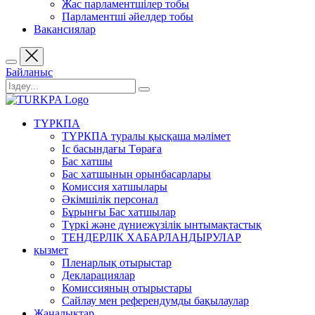
Жас парламентшілер тобы
Парламентші әйелдер тобы
Вакансиялар
Байланыс
ТҮРКПА
ТҮРКПА туралы қысқаша мәлімет
Iс басындағы Төраға
Бас хатшы
Бас хатшының орынбасарлары
Комиссия хатшылары
Әкімшілік персонал
Бұрынғы Бас хатшылар
Түркі және дүниежүзілік ынтымақтастық
ТЕНДЕРЛІК ХАБАРЛАНДЫРУЛАР
қызмет
Пленарлық отырыстар
Декларациялар
Комиссияның отырыстары
Сайлау мен референдумды бақылаулар
Жаңалықтар