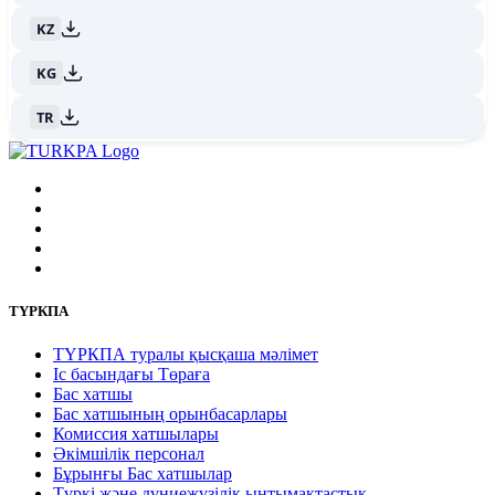
KZ
KG
TR
ТҮРКПА
ТҮРКПА туралы қысқаша мәлімет
Iс басындағы Төраға
Бас хатшы
Бас хатшының орынбасарлары
Комиссия хатшылары
Әкімшілік персонал
Бұрынғы Бас хатшылар
Түркі және дүниежүзілік ынтымақтастық