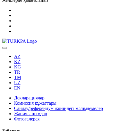
желілерде қадағалаңыз
AZ
KZ
KG
TR
TM
UZ
EN
Декларациялар
Комиссия құжаттары
Сайлау/референдум жөніндегі мәлімдемелер
Жарияланымдар
Фотогалерея
Байланыс