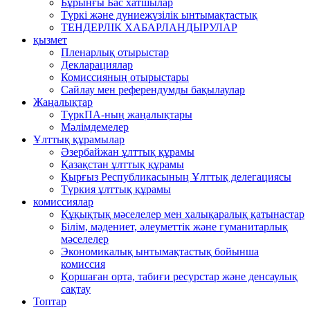
Бұрынғы Бас хатшылар
Түркі және дүниежүзілік ынтымақтастық
ТЕНДЕРЛІК ХАБАРЛАНДЫРУЛАР
қызмет
Пленарлық отырыстар
Декларациялар
Комиссияның отырыстары
Сайлау мен референдумды бақылаулар
Жаңалықтар
ТүркПА-ның жаңалықтары
Мәлімдемелер
Ұлттық құрамылар
Әзербайжан ұлттық құрамы
Қазақстан ұлттық құрамы
Қырғыз Республикасының Ұлттық делегациясы
Түркия ұлттық құрамы
комиссиялар
Құқықтық мәселелер мен халықаралық қатынастар
Білім, мәдениет, әлеуметтік және гуманитарлық
мәселелер
Экономикалық ынтымақтастық бойынша
комиссия
Қоршаған орта, табиғи ресурстар және денсаулық
сақтау
Топтар