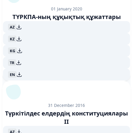
01 January 2020
ТҮРКПА-ның құқықтық құжаттары
AZ
KZ
KG
TR
EN
31 December 2016
Түркітілдес елдердің конституциялары
II
AZ