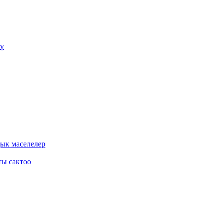
үү
дык маселелер
ты сактоо