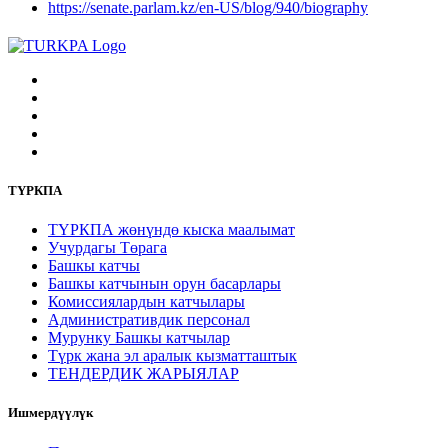
https://senate.parlam.kz/en-US/blog/940/biography
ТҮРКПА
ТҮРКПА жөнүндө кыска маалымат
Учурдагы Төрага
Башкы катчы
Башкы катчынын орун басарлары
Комиссиялардын катчылары
Административдик персонал
Мурунку Башкы катчылар
Түрк жана эл аралык кызматташтык
ТЕНДЕРДИК ЖАРЫЯЛАР
Ишмердүүлүк