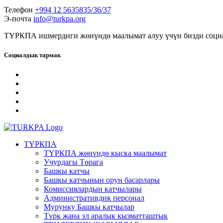
Телефон
+994 12 5635835/36/37
Э-почта
info@turkpa.org
ТҮРКПА ишмердиги жөнүндө маалымат алуу үчүн бизди социа
Социалдык тармак
ТҮРКПА
ТҮРКПА жөнүндө кыска маалымат
Учурдагы Төрага
Башкы катчы
Башкы катчынын орун басарлары
Комиссиялардын катчылары
Административдик персонал
Мурунку Башкы катчылар
Түрк жана эл аралык кызматташтык