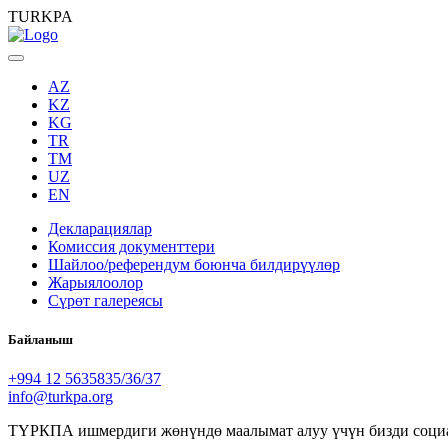
TURKPA
AZ
KZ
KG
TR
TM
UZ
EN
Декларациялар
Комиссия документтери
Шайлоо/референдум боюнча билдирүүлөр
Жарыялоолор
Сүрөт галереясы
Байланыш
+994 12 5635835/36/37
info@turkpa.org
ТҮРКПА ишмердиги жөнүндө маалымат алуу үчүн бизди социа