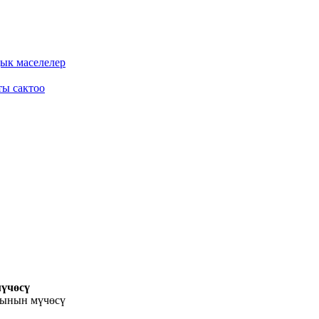
дык маселелер
ты сактоо
үчөсү
ынын мүчөсү