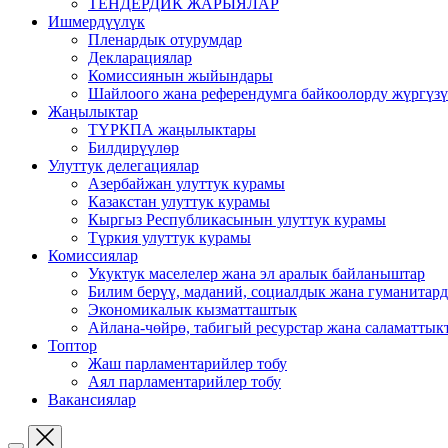
ТЕНДЕРДИК ЖАРЫЯЛАР
Ишмердүүлүк
Пленардык отурумдар
Декларациялар
Комиссиянын жыйындары
Шайлоого жана референдумга байкоолорду жүргүз
Жаңылыктар
ТҮРКПА жаңылыктары
Билдирүүлөр
Улуттук делегациялар
Азербайжан улуттук курамы
Казакстан улуттук курамы
Кыргыз Республикасынын улуттук курамы
Түркия улуттук курамы
Комиссиялар
Укуктук маселелер жана эл аралык байланыштар
Билим берүү, маданий, социалдык жана гуманитар
Экономикалык кызматташтык
Айлана-чөйрө, табигый ресурстар жана саламаттык
Топтор
Жаш парламентарийлер тобу
Аял парламентарийлер тобу
Вакансиялар