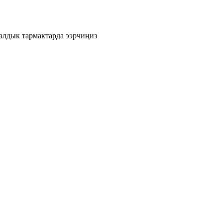
лдык тармактарда ээрчиңиз