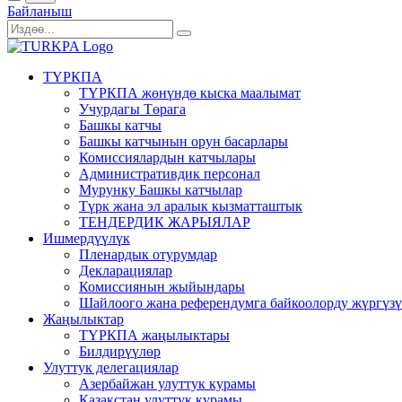
Байланыш
ТҮРКПА
ТҮРКПА жөнүндө кыска маалымат
Учурдагы Төрага
Башкы катчы
Башкы катчынын орун басарлары
Комиссиялардын катчылары
Административдик персонал
Мурунку Башкы катчылар
Түрк жана эл аралык кызматташтык
ТЕНДЕРДИК ЖАРЫЯЛАР
Ишмердүүлүк
Пленардык отурумдар
Декларациялар
Комиссиянын жыйындары
Шайлоого жана референдумга байкоолорду жүргүз
Жаңылыктар
ТҮРКПА жаңылыктары
Билдирүүлөр
Улуттук делегациялар
Азербайжан улуттук курамы
Казакстан улуттук курамы