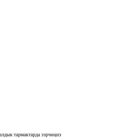
лдык тармактарда ээрчиңиз