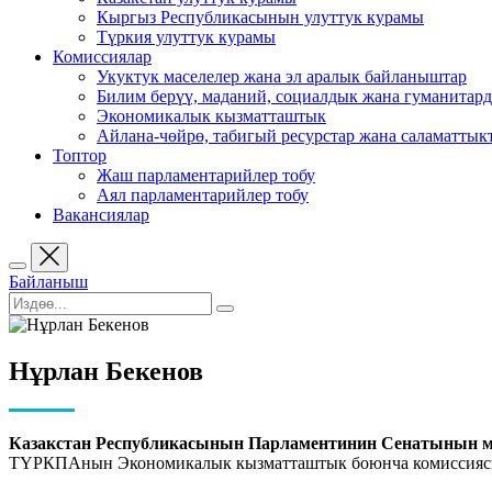
Кыргыз Республикасынын улуттук курамы
Түркия улуттук курамы
Комиссиялар
Укуктук маселелер жана эл аралык байланыштар
Билим берүү, маданий, социалдык жана гуманитар
Экономикалык кызматташтык
Айлана-чөйрө, табигый ресурстар жана саламаттык
Топтор
Жаш парламентарийлер тобу
Аял парламентарийлер тобу
Вакансиялар
Байланыш
Нұрлан Бекенов
Казакстан Республикасынын Парламентинин Сенатынын м
ТҮРКПАнын Экономикалык кызматташтык боюнча комиссияс