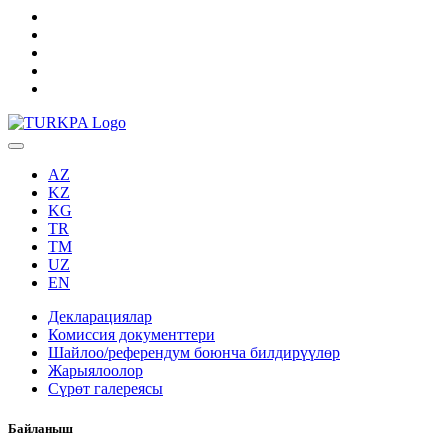
AZ
KZ
KG
TR
TM
UZ
EN
Декларациялар
Комиссия документтери
Шайлоо/референдум боюнча билдирүүлөр
Жарыялоолор
Сүрөт галереясы
Байланыш