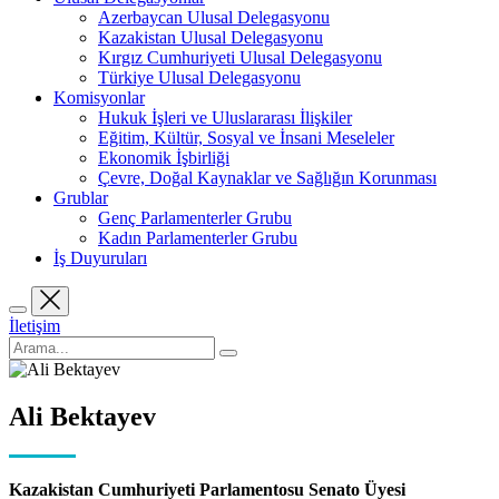
Azerbaycan Ulusal Delegasyonu
Kazakistan Ulusal Delegasyonu
Kırgız Cumhuriyeti Ulusal Delegasyonu
Türkiye Ulusal Delegasyonu
Komisyonlar
Hukuk İşleri ve Uluslararası İlişkiler
Eğitim, Kültür, Sosyal ve İnsani Meseleler
Ekonomik İşbirliği
Çevre, Doğal Kaynaklar ve Sağlığın Korunması
Grublar
Genç Parlamenterler Grubu
Kadın Parlamenterler Grubu
İş Duyuruları
İletişim
Ali Bektayev
Kazakistan Cumhuriyeti Parlamentosu Senato Üyesi