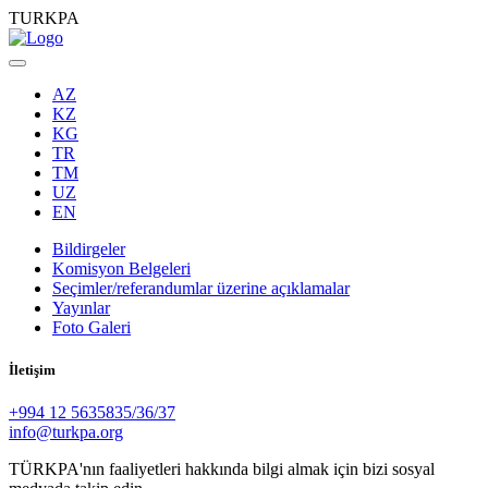
TURKPA
AZ
KZ
KG
TR
TM
UZ
EN
Bildirgeler
Komisyon Belgeleri
Seçimler/referandumlar üzerine açıklamalar
Yayınlar
Foto Galeri
İletişim
+994 12 5635835/36/37
info@turkpa.org
TÜRKPA'nın faaliyetleri hakkında bilgi almak için bizi sosyal