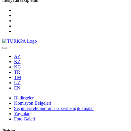
medyada takip edin
AZ
KZ
KG
TR
TM
UZ
EN
Bildirgeler
Komisyon Belgeleri
Seçimler/referandumlar üzerine açıklamalar
Yayınlar
Foto Galeri
İletişim