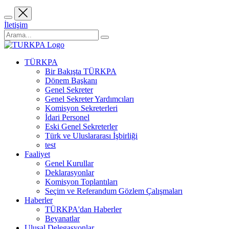
İletişim
TÜRKPA
Bir Bakışta TÜRKPA
Dönem Başkanı
Genel Sekreter
Genel Sekreter Yardımcıları
Komisyon Sekreterleri
İdari Personel
Eski Genel Sekreterler
Türk ve Uluslararası İşbirliği
test
Faaliyet
Genel Kurullar
Deklarasyonlar
Komisyon Toplantıları
Seçim ve Referandum Gözlem Çalışmaları
Haberler
TÜRKPA'dan Haberler
Beyanatlar
Ulusal Delegasyonlar