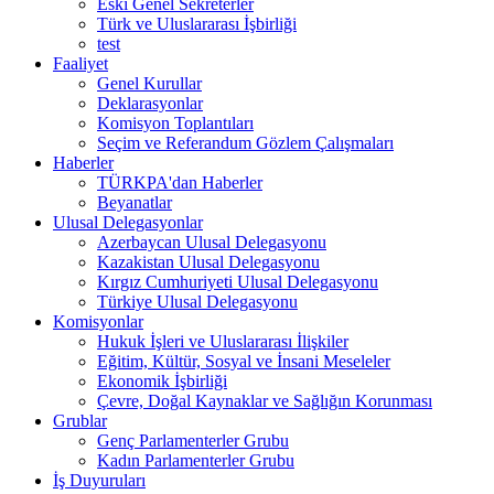
Eski Genel Sekreterler
Türk ve Uluslararası İşbirliği
test
Faaliyet
Genel Kurullar
Deklarasyonlar
Komisyon Toplantıları
Seçim ve Referandum Gözlem Çalışmaları
Haberler
TÜRKPA'dan Haberler
Beyanatlar
Ulusal Delegasyonlar
Azerbaycan Ulusal Delegasyonu
Kazakistan Ulusal Delegasyonu
Kırgız Cumhuriyeti Ulusal Delegasyonu
Türkiye Ulusal Delegasyonu
Komisyonlar
Hukuk İşleri ve Uluslararası İlişkiler
Eğitim, Kültür, Sosyal ve İnsani Meseleler
Ekonomik İşbirliği
Çevre, Doğal Kaynaklar ve Sağlığın Korunması
Grublar
Genç Parlamenterler Grubu
Kadın Parlamenterler Grubu
İş Duyuruları