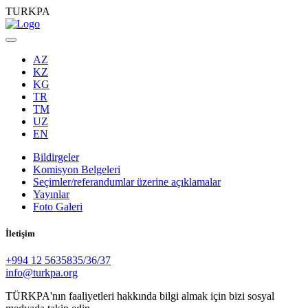
TURKPA
AZ
KZ
KG
TR
TM
UZ
EN
Bildirgeler
Komisyon Belgeleri
Seçimler/referandumlar üzerine açıklamalar
Yayınlar
Foto Galeri
İletişim
+994 12 5635835/36/37
info@turkpa.org
TÜRKPA'nın faaliyetleri hakkında bilgi almak için bizi sosyal