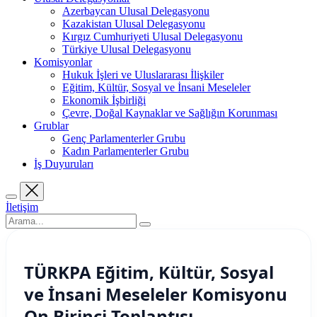
Azerbaycan Ulusal Delegasyonu
Kazakistan Ulusal Delegasyonu
Kırgız Cumhuriyeti Ulusal Delegasyonu
Türkiye Ulusal Delegasyonu
Komisyonlar
Hukuk İşleri ve Uluslararası İlişkiler
Eğitim, Kültür, Sosyal ve İnsani Meseleler
Ekonomik İşbirliği
Çevre, Doğal Kaynaklar ve Sağlığın Korunması
Grublar
Genç Parlamenterler Grubu
Kadın Parlamenterler Grubu
İş Duyuruları
İletişim
TÜRKPA Eğitim, Kültür, Sosyal
ve İnsani Meseleler Komisyonu
On Birinci Toplantısı