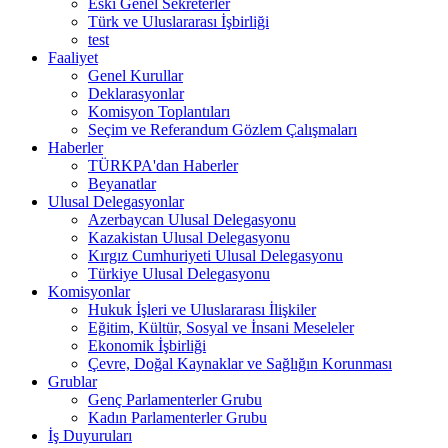
Eski Genel Sekreterler
Türk ve Uluslararası İşbirliği
test
Faaliyet
Genel Kurullar
Deklarasyonlar
Komisyon Toplantıları
Seçim ve Referandum Gözlem Çalışmaları
Haberler
TÜRKPA'dan Haberler
Beyanatlar
Ulusal Delegasyonlar
Azerbaycan Ulusal Delegasyonu
Kazakistan Ulusal Delegasyonu
Kırgız Cumhuriyeti Ulusal Delegasyonu
Türkiye Ulusal Delegasyonu
Komisyonlar
Hukuk İşleri ve Uluslararası İlişkiler
Eğitim, Kültür, Sosyal ve İnsani Meseleler
Ekonomik İşbirliği
Çevre, Doğal Kaynaklar ve Sağlığın Korunması
Grublar
Genç Parlamenterler Grubu
Kadın Parlamenterler Grubu
İş Duyuruları