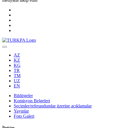
medyada takip edin
AZ
KZ
KG
TR
TM
UZ
EN
Bildirgeler
Komisyon Belgeleri
Seçimler/referandumlar üzerine açıklamalar
Yayınlar
Foto Galeri
İletişim