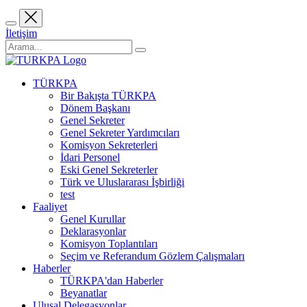
İletişim
TÜRKPA
Bir Bakışta TÜRKPA
Dönem Başkanı
Genel Sekreter
Genel Sekreter Yardımcıları
Komisyon Sekreterleri
İdari Personel
Eski Genel Sekreterler
Türk ve Uluslararası İşbirliği
test
Faaliyet
Genel Kurullar
Deklarasyonlar
Komisyon Toplantıları
Seçim ve Referandum Gözlem Çalışmaları
Haberler
TÜRKPA'dan Haberler
Beyanatlar
Ulusal Delegasyonlar