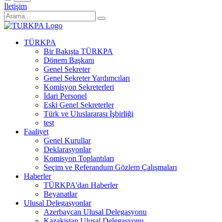
İletişim
TÜRKPA
Bir Bakışta TÜRKPA
Dönem Başkanı
Genel Sekreter
Genel Sekreter Yardımcıları
Komisyon Sekreterleri
İdari Personel
Eski Genel Sekreterler
Türk ve Uluslararası İşbirliği
test
Faaliyet
Genel Kurullar
Deklarasyonlar
Komisyon Toplantıları
Seçim ve Referandum Gözlem Çalışmaları
Haberler
TÜRKPA'dan Haberler
Beyanatlar
Ulusal Delegasyonlar
Azerbaycan Ulusal Delegasyonu
Kazakistan Ulusal Delegasyonu