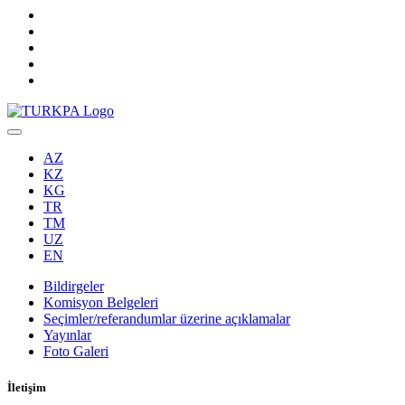
AZ
KZ
KG
TR
TM
UZ
EN
Bildirgeler
Komisyon Belgeleri
Seçimler/referandumlar üzerine açıklamalar
Yayınlar
Foto Galeri
İletişim