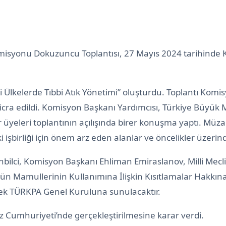
misyonu Dokuzuncu Toplantısı, 27 Mayıs 2024 tarihind
lkelerde Tıbbi Atık Yönetimi” oluşturdu. Toplantı Komis
cra edildi. Komisyon Başkanı Yardımcısı, Türkiye Büyük Mil
yeleri toplantının açılışında birer konuşma yaptı. Müza
ki işbirliği için önem arz eden alanlar ve öncelikler üzeri
lci, Komisyon Başkanı Ehliman Emiraslanov, Milli Meclis
ün Mamullerinin Kullanımına İlişkin Kısıtlamalar Hakkına
ecek TÜRKPA Genel Kuruluna sunulacaktır.
ız Cumhuriyeti’nde gerçekleştirilmesine karar verdi.