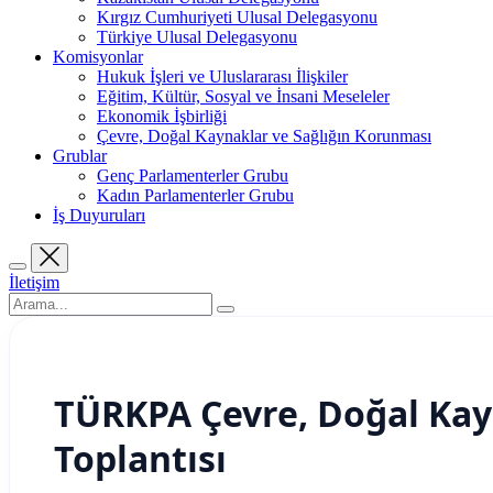
Kırgız Cumhuriyeti Ulusal Delegasyonu
Türkiye Ulusal Delegasyonu
Komisyonlar
Hukuk İşleri ve Uluslararası İlişkiler
Eğitim, Kültür, Sosyal ve İnsani Meseleler
Ekonomik İşbirliği
Çevre, Doğal Kaynaklar ve Sağlığın Korunması
Grublar
Genç Parlamenterler Grubu
Kadın Parlamenterler Grubu
İş Duyuruları
İletişim
TÜRKPA Çevre, Doğal Ka
Toplantısı