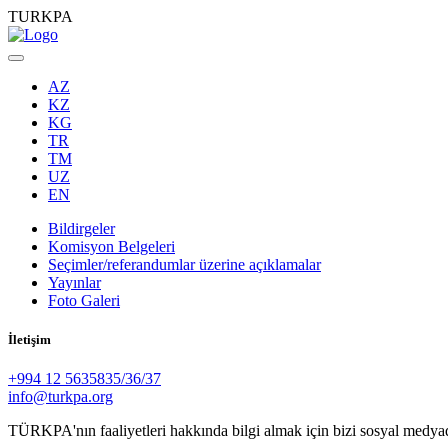
TURKPA
AZ
KZ
KG
TR
TM
UZ
EN
Bildirgeler
Komisyon Belgeleri
Seçimler/referandumlar üzerine açıklamalar
Yayınlar
Foto Galeri
İletişim
+994 12 5635835/36/37
info@turkpa.org
TÜRKPA'nın faaliyetleri hakkında bilgi almak için bizi sosyal medya