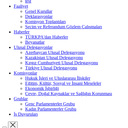
test
Faaliyet
Genel Kurullar
Deklarasyonlar
Komisyon Toplantıları
Seçim ve Referandum Gözlem Çalışmaları
Haberler
TÜRKPA'dan Haberler
Beyanatlar
Ulusal Delegasyonlar
Azerbaycan Ulusal Delegasyonu
Kazakistan Ulusal Delegasyonu
Kırgız Cumhuriyeti Ulusal Delegasyonu
Türkiye Ulusal Delegasyonu
Komisyonlar
Hukuk İşleri ve Uluslararası İlişkiler
Eğitim, Kültür, Sosyal ve İnsani Meseleler
Ekonomik İşbirliği
Çevre, Doğal Kaynaklar ve Sağlığın Korunması
Grublar
Genç Parlamenterler Grubu
Kadın Parlamenterler Grubu
İş Duyuruları