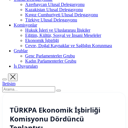
Azerbaycan Ulusal Delegasyonu
Kazakistan Ulusal Delegasyonu
Kırgız Cumhuriyeti Ulusal Delegasyonu
Türkiye Ulusal Delegasyonu
Komisyonlar
Hukuk İşleri ve Uluslararası İlişkiler
Eğitim, Kültür, Sosyal ve İnsani Meseleler
Ekonomik İşbirliği
Çevre, Doğal Kaynaklar ve Sağlığın Korunması
Grublar
Genç Parlamenterler Grubu
Kadın Parlamenterler Grubu
İş Duyuruları
İletişim
TÜRKPA Ekonomik İşbirliği
Komisyonu Dördüncü
Toplantısı