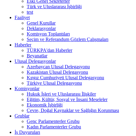
Eski Genel Sekreterler
Türk ve Uluslararası İşbirliği
test
Faaliyet
Genel Kurullar
Deklarasyonlar
Komisyon Toplantıları
Seçim ve Referandum Gözlem Çalışmaları
Haberler
TÜRKPA'dan Haberler
Beyanatlar
Ulusal Delegasyonlar
Azerbaycan Ulusal Delegasyonu
Kazakistan Ulusal Delegasyonu
Kırgız Cumhuriyeti Ulusal Delegasyonu
Türkiye Ulusal Delegasyonu
Komisyonlar
Hukuk İşleri ve Uluslararası İlişkiler
Eğitim, Kültür, Sosyal ve İnsani Meseleler
Ekonomik İşbirliği
Çevre, Doğal Kaynaklar ve Sağlığın Korunması
Grublar
Genç Parlamenterler Grubu
Kadın Parlamenterler Grubu
İş Duyuruları