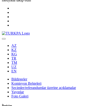
medyada takip edin
AZ
KZ
KG
TR
TM
UZ
EN
Bildirgeler
Komisyon Belgeleri
Seçimler/referandumlar üzerine açıklamalar
Yayınlar
Foto Galeri
İletişim