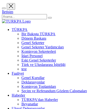
İletişim
TÜRKPA
Bir Bakışta TÜRKPA
Dönem Başkanı
Genel Sekreter
Genel Sekreter Yardımcıları
Komisyon Sekreterleri
İdari Personel
Eski Genel Sekreterler
Türk ve Uluslararası İşbirliği
test
Faaliyet
Genel Kurullar
Deklarasyonlar
Komisyon Toplantıları
Seçim ve Referandum Gözlem Çalışmaları
Haberler
TÜRKPA'dan Haberler
Beyanatlar
Ulusal Delegasyonlar