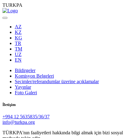
TURKPA
AZ
KZ
KG
TR
TM
UZ
EN
Bildirgeler
Komisyon Belgeleri
Seçimler/referandumlar üzerine açıklamalar
Yayınlar
Foto Galeri
İletişim
+994 12 5635835/36/37
info@turkpa.org
TÜRKPA'nın faaliyetleri hakkında bilgi almak için bizi sosyal