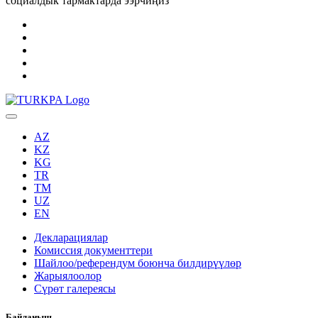
социалдык тармактарда ээрчиңиз
AZ
KZ
KG
TR
TM
UZ
EN
Декларациялар
Комиссия документтери
Шайлоо/референдум боюнча билдирүүлөр
Жарыялоолор
Сүрөт галереясы
Байланыш