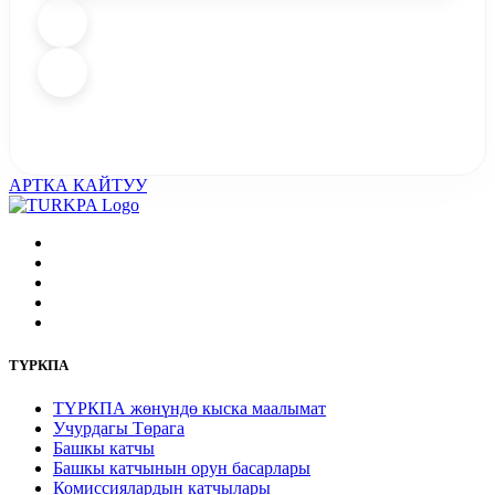
АРТКА КАЙТУУ
ТҮРКПА
ТҮРКПА жөнүндө кыска маалымат
Учурдагы Төрага
Башкы катчы
Башкы катчынын орун басарлары
Комиссиялардын катчылары