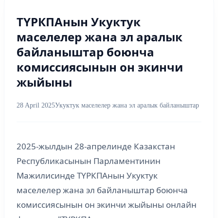
ТҮРКПАнын Укуктук
маселелер жана эл аралык
байланыштар боюнча
комиссиясынын он экинчи
жыйыны
28 April 2025
Укуктук маселелер жана эл аралык байланыштар
2025-жылдын 28-апрелинде Казакстан
Республикасынын Парламентинин
Мажилисинде ТҮРКПАнын Укуктук
маселелер жана эл байланыштар боюнча
комиссиясынын он экинчи жыйыны онлайн