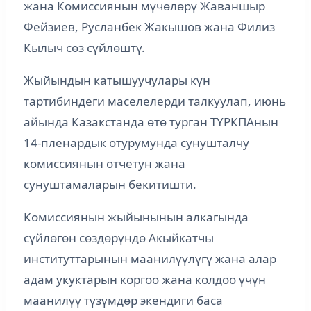
жана Комиссиянын мүчөлөрү Жаваншыр
Фейзиев, Русланбек Жакышов жана Филиз
Кылыч сөз сүйлөштү.
Жыйындын катышуучулары күн
тартибиндеги маселелерди талкуулап, июнь
айында Казакстанда өтө турган ТҮРКПАнын
14-пленардык отурумунда сунушталчу
комиссиянын отчетун жана
сунуштамаларын бекитишти.
Комиссиянын жыйынынын алкагында
сүйлөгөн сөздөрүндө Акыйкатчы
институттарынын маанилүүлүгү жана алар
адам укуктарын коргоо жана колдоо үчүн
маанилүү түзүмдөр экендиги баса