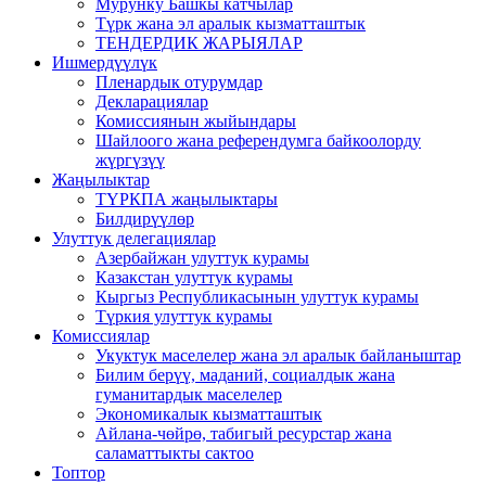
Мурунку Башкы катчылар
Түрк жана эл аралык кызматташтык
ТЕНДЕРДИК ЖАРЫЯЛАР
Ишмердүүлүк
Пленардык отурумдар
Декларациялар
Комиссиянын жыйындары
Шайлоого жана референдумга байкоолорду
жүргүзүү
Жаңылыктар
ТҮРКПА жаңылыктары
Билдирүүлөр
Улуттук делегациялар
Азербайжан улуттук курамы
Казакстан улуттук курамы
Кыргыз Республикасынын улуттук курамы
Түркия улуттук курамы
Комиссиялар
Укуктук маселелер жана эл аралык байланыштар
Билим берүү, маданий, социалдык жана
гуманитардык маселелер
Экономикалык кызматташтык
Айлана-чөйрө, табигый ресурстар жана
саламаттыкты сактоо
Топтор