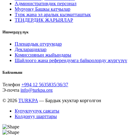
Административдик персонал
Мурунку Башкы катчылар
Түрк жана эл аралык кызматташтык
ТЕНДЕРДИК ЖАРЫЯЛАР
Ишмердүүлүк
Пленардык отурумдар
Декларациялар
Комиссиянын жыйындары
Шайлоого жана референдумга байкоолорду жүргүзүү
Байланыш
Телефон
+994 12 5635835/36/37
Э-почта
info@turkpa.org
© 2026
TURKPA
— Бардык укуктар корголгон
Купуялуулук саясаты
Колдонуу шарттары