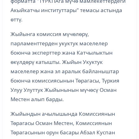
форматта "ТҮРКПАга мүчө мамлекеттердеги
Акыйкатчы институттары" темасы астында
өттү.
Жыйынга комиссия мүчөлөрү,
парламенттерден укуктук маселелер
боюнча эксперттер жана Катчылыктын
өкүлдөрү катышты. Жыйын Укуктук
маселелер жана эл аралык байланыштар
боюнча комиссиясынын Төрагасы, Түркия
Улуу Улуттук Жыйынынын мүчөсү Осман
Местен алып барды.
Жыйындын ачылышында Комиссиянын
Төрагасы Осман Местен, Комиссиянын
Төрагасынын орун басары Абзал Куспан