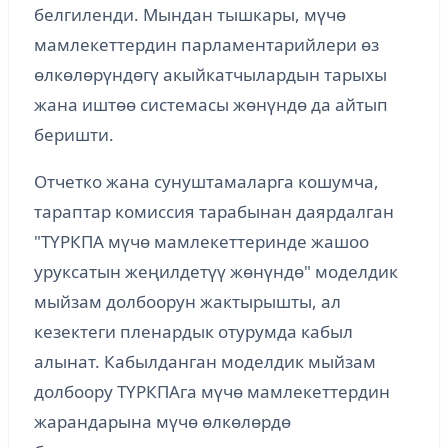
белгиленди. Мындан тышкары, мүчө
мамлекеттердин парламентарийлери өз
өлкөлөрүндөгү акыйкатчылардын тарыхы
жана иштөө системасы жөнүндө да айтып
беришти.
Отчетко жана сунуштамаларга кошумча,
тараптар комиссия тарабынан даярдалган
"ТҮРКПА мүчө мамлекеттеринде жашоо
уруксатын жеңилдетүү жөнүндө" моделдик
мыйзам долбоорун жактырышты, ал
кезектеги пленардык отурумда кабыл
алынат. Кабылданган моделдик мыйзам
долбоору ТҮРКПАга мүчө мамлекеттердин
жарандарына мүчө өлкөлөрдө