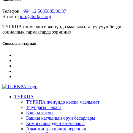
Телефон
+994 12 5635835/36/37
Э-почта
info@turkpa.org
ТҮРКПА ишмердиги жөнүндө маалымат алуу үчүн бизди
социалдык тармактарда ээрчиңиз
Социалдык тармак
ТҮРКПА
ТҮРКПА жөнүндө кыска маалымат
Учурдагы Төрага
Башкы катчы
Башкы катчынын орун басарлары
Комиссиялардын катчылары
Административдик персонал