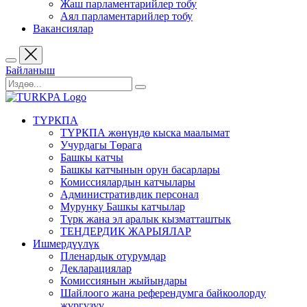
Жаш парламентарийлер тобу
Аял парламентарийлер тобу
Вакансиялар
Байланыш
ТҮРКПА
ТҮРКПА жөнүндө кыска маалымат
Учурдагы Төрага
Башкы катчы
Башкы катчынын орун басарлары
Комиссиялардын катчылары
Административдик персонал
Мурунку Башкы катчылар
Түрк жана эл аралык кызматташтык
ТЕНДЕРДИК ЖАРЫЯЛАР
Ишмердүүлүк
Пленардык отурумдар
Декларациялар
Комиссиянын жыйындары
Шайлоого жана референдумга байкоолорду
жүргүзүү