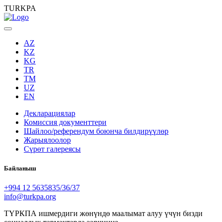
TURKPA
AZ
KZ
KG
TR
TM
UZ
EN
Декларациялар
Комиссия документтери
Шайлоо/референдум боюнча билдирүүлөр
Жарыялоолор
Сүрөт галереясы
Байланыш
+994 12 5635835/36/37
info@turkpa.org
ТҮРКПА ишмердиги жөнүндө маалымат алуу үчүн бизди