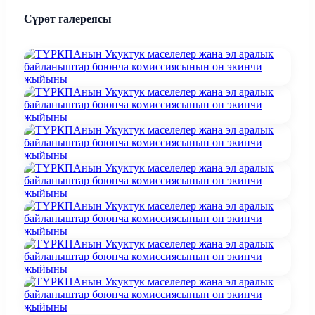
Сүрөт галереясы