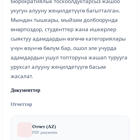
бюрократиялык тоскоолдуктарсыз жашоо
укугун алууну жеңилдетүүгө багытталган.
Мындан тышкары, мыйзам долбоорунда
өнөрпоздор, студенттер жана ишкерлер
сыяктуу адамдардын өзгөчө категориялары
үчүн өзүнчө бөлүм бар, ошол эле учурда
адамдардын ушул топторуна жашап турууга
уруксат алууну жеңилдетүүгө басым
жасалат.
Документтер
Отчеттор
Отчет (AZ)
PDF документи