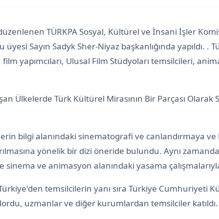
e düzenlenen TÜRKPA Sosyal, Kültürel ve İnsani İşler Komi
üyesi Sayın Sadyk Sher-Niyaz başkanlığında yapıldı. . Tür
, film yapımcıları, Ulusal Film Stüdyoları temsilcileri, ani
şan Ülkelerde Türk Kültürel Mirasının Bir Parçası Olar
elerin bilgi alanındaki sinematografi ve canlandırmaya ve k
ırılmasına yönelik bir dizi öneride bulundu. Aynı zaman
ar ve sinema ve animasyon alanındaki yasama çalışmalarıyla 
ürkiye'den temsilcilerin yanı sıra Türkiye Cumhuriyeti Kü
lordu, uzmanlar ve diğer kurumlardan temsilciler katıldı.