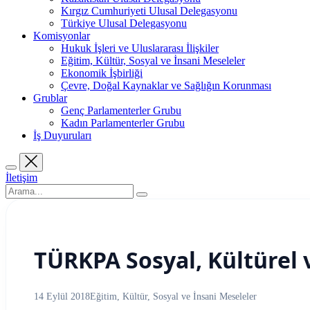
Kırgız Cumhuriyeti Ulusal Delegasyonu
Türkiye Ulusal Delegasyonu
Komisyonlar
Hukuk İşleri ve Uluslararası İlişkiler
Eğitim, Kültür, Sosyal ve İnsani Meseleler
Ekonomik İşbirliği
Çevre, Doğal Kaynaklar ve Sağlığın Korunması
Grublar
Genç Parlamenterler Grubu
Kadın Parlamenterler Grubu
İş Duyuruları
İletişim
TÜRKPA Sosyal, Kültürel 
14 Eylül 2018
Eğitim, Kültür, Sosyal ve İnsani Meseleler