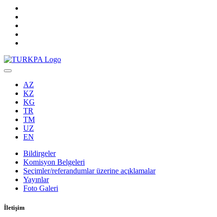
AZ
KZ
KG
TR
TM
UZ
EN
Bildirgeler
Komisyon Belgeleri
Seçimler/referandumlar üzerine açıklamalar
Yayınlar
Foto Galeri
İletişim