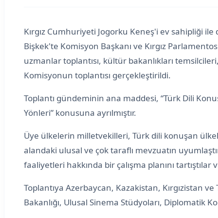
Kırgız Cumhuriyeti Jogorku Keneş'i ev sahipliği il
Bişkek'te Komisyon Başkanı ve Kırgız Parlamentosu 
uzmanlar toplantısı, kültür bakanlıkları temsilcileri
Komisyonun toplantısı gerçekleştirildi.
Toplantı gündeminin ana maddesi, “Türk Dili Konu
Yönleri” konusuna ayrılmıştır.
Üye ülkelerin milletvekilleri, Türk dili konuşan ülk
alandaki ulusal ve çok taraflı mevzuatın uyumlaşt
faaliyetleri hakkında bir çalışma planını tartıştıl
Toplantıya Azerbaycan, Kazakistan, Kırgızistan ve T
Bakanlığı, Ulusal Sinema Stüdyoları, Diplomatik Ko