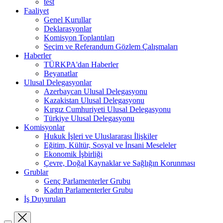
test
Faaliyet
Genel Kurullar
Deklarasyonlar
Komisyon Toplantıları
Seçim ve Referandum Gözlem Çalışmaları
Haberler
TÜRKPA'dan Haberler
Beyanatlar
Ulusal Delegasyonlar
Azerbaycan Ulusal Delegasyonu
Kazakistan Ulusal Delegasyonu
Kırgız Cumhuriyeti Ulusal Delegasyonu
Türkiye Ulusal Delegasyonu
Komisyonlar
Hukuk İşleri ve Uluslararası İlişkiler
Eğitim, Kültür, Sosyal ve İnsani Meseleler
Ekonomik İşbirliği
Çevre, Doğal Kaynaklar ve Sağlığın Korunması
Grublar
Genç Parlamenterler Grubu
Kadın Parlamenterler Grubu
İş Duyuruları