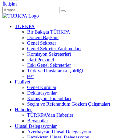
İletişim
TÜRKPA
Bir Bakışta TÜRKPA
Dönem Başkanı
Genel Sekreter
Genel Sekreter Yardımcıları
Komisyon Sekreterleri
İdari Personel
Eski Genel Sekreterler
Türk ve Uluslararası İşbirliği
test
Faaliyet
Genel Kurullar
Deklarasyonlar
Komisyon Toplantıları
Seçim ve Referandum Gözlem Çalışmaları
Haberler
TÜRKPA'dan Haberler
Beyanatlar
Ulusal Delegasyonlar
Azerbaycan Ulusal Delegasyonu
Kazakistan Ulusal Delegasyonu