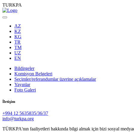
TURKPA
AZ
KZ
KG
TR
TM
UZ
EN
Bildirgeler
Komisyon Belgeleri
Seçimler/referandumlar üzerine açıklamalar
Yayınlar
Foto Galeri
İletişim
+994 12 5635835/36/37
info@turkpa.org
TÜRKPA'nın faaliyetleri hakkında bilgi almak için bizi sosyal medya