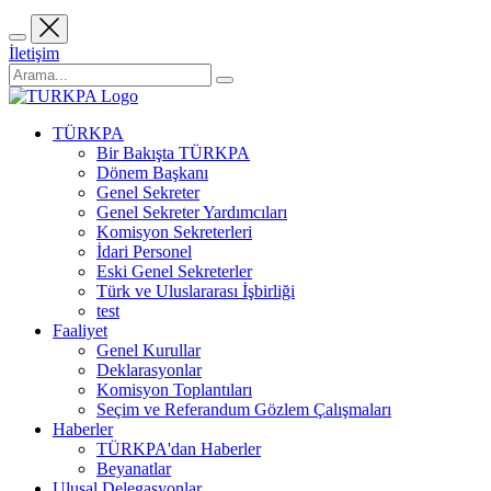
İletişim
TÜRKPA
Bir Bakışta TÜRKPA
Dönem Başkanı
Genel Sekreter
Genel Sekreter Yardımcıları
Komisyon Sekreterleri
İdari Personel
Eski Genel Sekreterler
Türk ve Uluslararası İşbirliği
test
Faaliyet
Genel Kurullar
Deklarasyonlar
Komisyon Toplantıları
Seçim ve Referandum Gözlem Çalışmaları
Haberler
TÜRKPA'dan Haberler
Beyanatlar
Ulusal Delegasyonlar