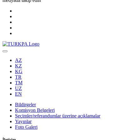
medyada takip edin
AZ
KZ
KG
TR
TM
UZ
EN
Bildirgeler
Komisyon Belgeleri
Seçimler/referandumlar üzerine açıklamalar
Yayınlar
Foto Galeri
İletişim