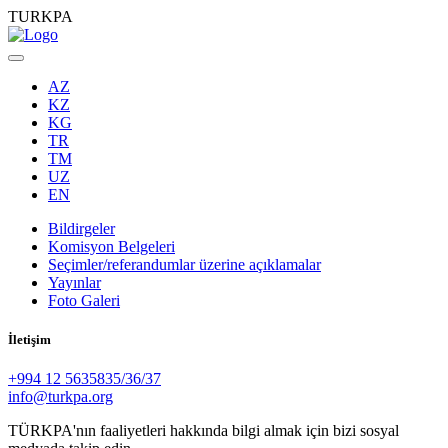
TURKPA
AZ
KZ
KG
TR
TM
UZ
EN
Bildirgeler
Komisyon Belgeleri
Seçimler/referandumlar üzerine açıklamalar
Yayınlar
Foto Galeri
İletişim
+994 12 5635835/36/37
info@turkpa.org
TÜRKPA'nın faaliyetleri hakkında bilgi almak için bizi sosyal