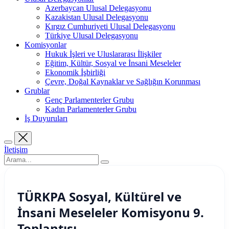
Azerbaycan Ulusal Delegasyonu
Kazakistan Ulusal Delegasyonu
Kırgız Cumhuriyeti Ulusal Delegasyonu
Türkiye Ulusal Delegasyonu
Komisyonlar
Hukuk İşleri ve Uluslararası İlişkiler
Eğitim, Kültür, Sosyal ve İnsani Meseleler
Ekonomik İşbirliği
Çevre, Doğal Kaynaklar ve Sağlığın Korunması
Grublar
Genç Parlamenterler Grubu
Kadın Parlamenterler Grubu
İş Duyuruları
İletişim
TÜRKPA Sosyal, Kültürel ve
İnsani Meseleler Komisyonu 9.
Toplantısı