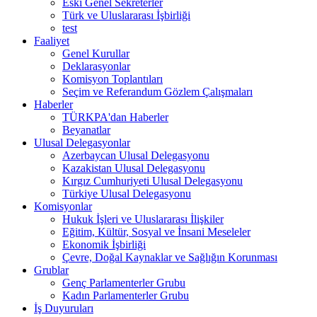
Eski Genel Sekreterler
Türk ve Uluslararası İşbirliği
test
Faaliyet
Genel Kurullar
Deklarasyonlar
Komisyon Toplantıları
Seçim ve Referandum Gözlem Çalışmaları
Haberler
TÜRKPA'dan Haberler
Beyanatlar
Ulusal Delegasyonlar
Azerbaycan Ulusal Delegasyonu
Kazakistan Ulusal Delegasyonu
Kırgız Cumhuriyeti Ulusal Delegasyonu
Türkiye Ulusal Delegasyonu
Komisyonlar
Hukuk İşleri ve Uluslararası İlişkiler
Eğitim, Kültür, Sosyal ve İnsani Meseleler
Ekonomik İşbirliği
Çevre, Doğal Kaynaklar ve Sağlığın Korunması
Grublar
Genç Parlamenterler Grubu
Kadın Parlamenterler Grubu
İş Duyuruları