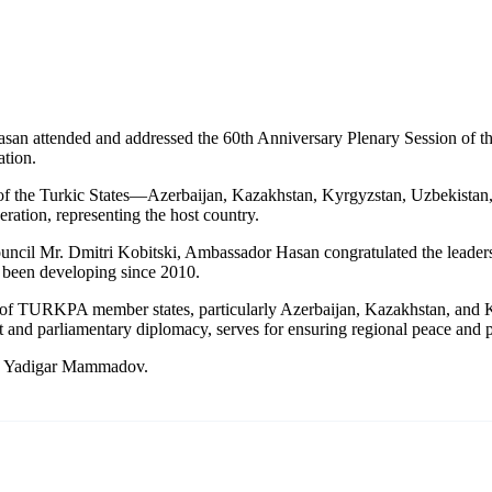
attended and addressed the 60th Anniversary Plenary Session of th
ation.
s of the Turkic States—Azerbaijan, Kazakhstan, Kyrgyzstan, Uzbekist
ration, representing the host country.
Council Mr. Dmitri Kobitski, Ambassador Hasan congratulated the leade
been developing since 2010.
 of TURKPA member states, particularly Azerbaijan, Kazakhstan, and 
 and parliamentary diplomacy, serves for ensuring regional peace and p
r. Yadigar Mammadov.