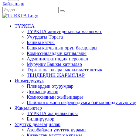
Байланыш
ТҮРКПА
ТҮРКПА жөнүндө кыска маалымат
Учурдагы Төрага
Башкы катчы
Башкы катчынын орун басарлары
Комиссиялардын катчылары
Административдик персонал
Мурунку Башкы катчылар
Түрк жана эл аралык кызматташтык
ТЕНДЕРДИК ЖАРЫЯЛАР
Ишмердүүлүк
Пленардык отурумдар
Декларациялар
Комиссиянын жыйындары
Шайлоого жана референдумга байкоолорду жүргүз
Жаңылыктар
ТҮРКПА жаңылыктары
Билдирүүлөр
Улуттук делегациялар
Азербайжан улуттук курамы
Казакстан улуттук курамы