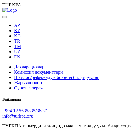
TURKPA
AZ
KZ
KG
TR
TM
UZ
EN
Декларациялар
Комиссия документтери
Шайлоо/референдум боюнча билдирүүлөр
Жарыялоолор
Сүрөт галереясы
Байланыш
+994 12 5635835/36/37
info@turkpa.org
ТҮРКПА ишмердиги жөнүндө маалымат алуу үчүн бизди социа