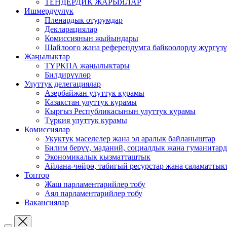
ТЕНДЕРДИК ЖАРЫЯЛАР
Ишмердүүлүк
Пленардык отурумдар
Декларациялар
Комиссиянын жыйындары
Шайлоого жана референдумга байкоолорду жүргүз
Жаңылыктар
ТҮРКПА жаңылыктары
Билдирүүлөр
Улуттук делегациялар
Азербайжан улуттук курамы
Казакстан улуттук курамы
Кыргыз Республикасынын улуттук курамы
Түркия улуттук курамы
Комиссиялар
Укуктук маселелер жана эл аралык байланыштар
Билим берүү, маданий, социалдык жана гуманитар
Экономикалык кызматташтык
Айлана-чөйрө, табигый ресурстар жана саламаттык
Топтор
Жаш парламентарийлер тобу
Аял парламентарийлер тобу
Вакансиялар