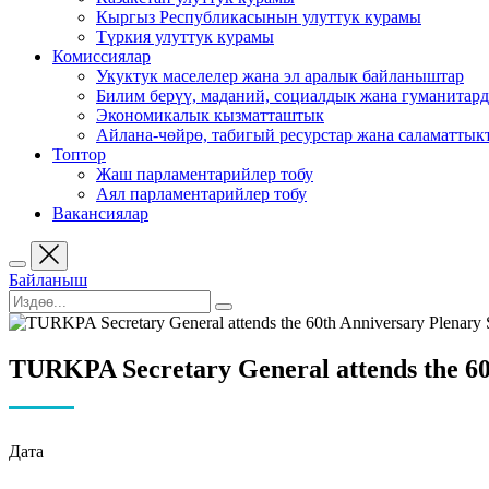
Кыргыз Республикасынын улуттук курамы
Түркия улуттук курамы
Комиссиялар
Укуктук маселелер жана эл аралык байланыштар
Билим берүү, маданий, социалдык жана гуманитар
Экономикалык кызматташтык
Айлана-чөйрө, табигый ресурстар жана саламаттык
Топтор
Жаш парламентарийлер тобу
Аял парламентарийлер тобу
Вакансиялар
Байланыш
TURKPA Secretary General attends the 60t
Дата