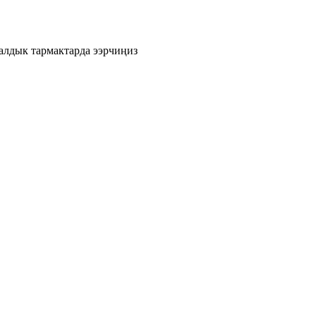
лдык тармактарда ээрчиңиз