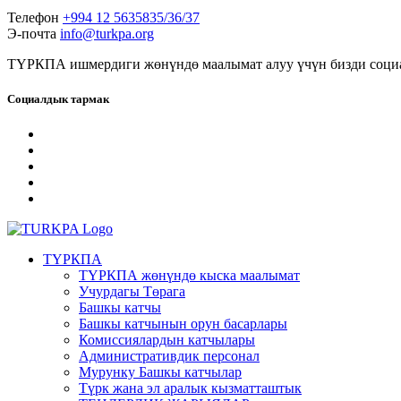
Телефон
+994 12 5635835/36/37
Э-почта
info@turkpa.org
ТҮРКПА ишмердиги жөнүндө маалымат алуу үчүн бизди социа
Социалдык тармак
ТҮРКПА
ТҮРКПА жөнүндө кыска маалымат
Учурдагы Төрага
Башкы катчы
Башкы катчынын орун басарлары
Комиссиялардын катчылары
Административдик персонал
Мурунку Башкы катчылар
Түрк жана эл аралык кызматташтык