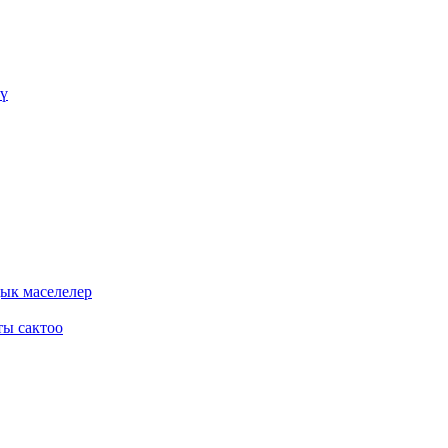
үү
дык маселелер
ты сактоо