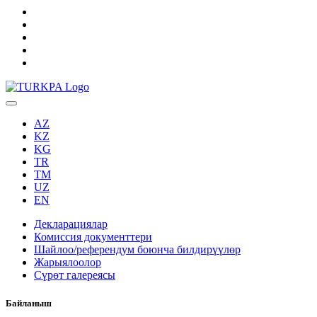
AZ
KZ
KG
TR
TM
UZ
EN
Декларациялар
Комиссия документтери
Шайлоо/референдум боюнча билдирүүлөр
Жарыялоолор
Сүрөт галереясы
Байланыш