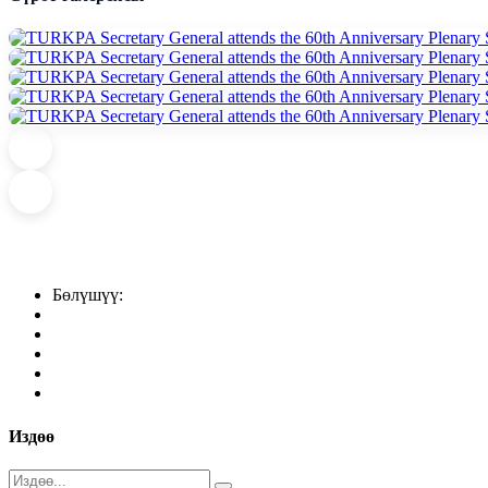
Бөлүшүү:
Издөө