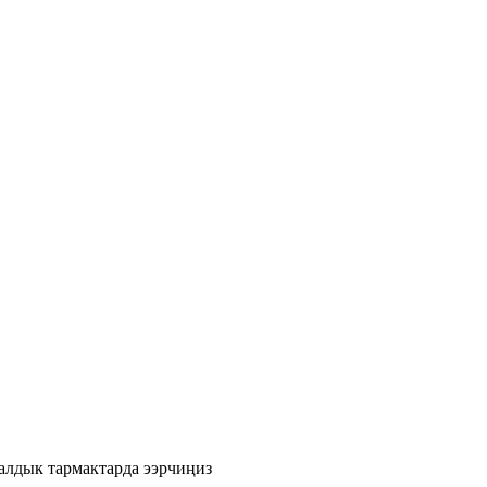
лдык тармактарда ээрчиңиз