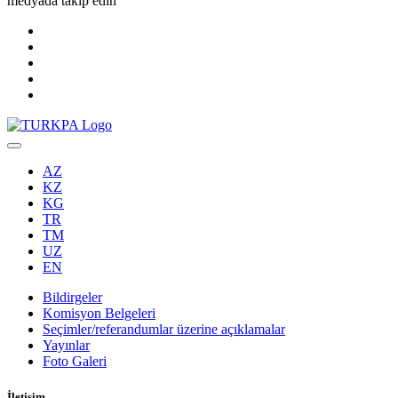
medyada takip edin
AZ
KZ
KG
TR
TM
UZ
EN
Bildirgeler
Komisyon Belgeleri
Seçimler/referandumlar üzerine açıklamalar
Yayınlar
Foto Galeri
İletişim