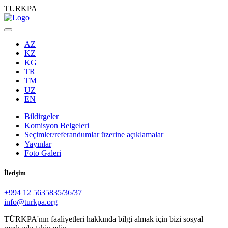
TURKPA
AZ
KZ
KG
TR
TM
UZ
EN
Bildirgeler
Komisyon Belgeleri
Seçimler/referandumlar üzerine açıklamalar
Yayınlar
Foto Galeri
İletişim
+994 12 5635835/36/37
info@turkpa.org
TÜRKPA'nın faaliyetleri hakkında bilgi almak için bizi sosyal