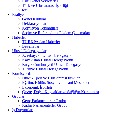
Eski Genel Sekreterler
Türk ve Uluslararası İşbirliği
test
Faaliyet
Genel Kurullar
Deklarasyonlar
Komisyon Toplantıları
Seçim ve Referandum Gözlem Çalışmaları
Haberler
TÜRKPA'dan Haberler
Beyanatlar
Ulusal Delegasyonlar
Azerbaycan Ulusal Delegasyonu
Kazakistan Ulusal Delegasyonu
Kırgız Cumhuriyeti Ulusal Delegasyonu
Türkiye Ulusal Delegasyonu
Komisyonlar
Hukuk İşleri ve Uluslararası İlişkiler
Eğitim, Kültür, Sosyal ve İnsani Meseleler
Ekonomik İşbirliği
Çevre, Doğal Kaynaklar ve Sağlığın Korunması
Grublar
Genç Parlamenterler Grubu
Kadın Parlamenterler Grubu
İş Duyuruları