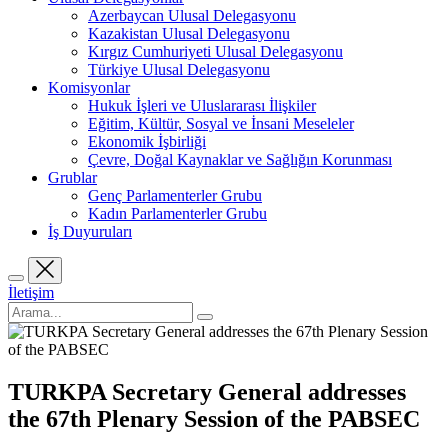
Azerbaycan Ulusal Delegasyonu
Kazakistan Ulusal Delegasyonu
Kırgız Cumhuriyeti Ulusal Delegasyonu
Türkiye Ulusal Delegasyonu
Komisyonlar
Hukuk İşleri ve Uluslararası İlişkiler
Eğitim, Kültür, Sosyal ve İnsani Meseleler
Ekonomik İşbirliği
Çevre, Doğal Kaynaklar ve Sağlığın Korunması
Grublar
Genç Parlamenterler Grubu
Kadın Parlamenterler Grubu
İş Duyuruları
İletişim
TURKPA Secretary General addresses
the 67th Plenary Session of the PABSEC