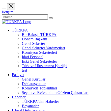
İletişim
TÜRKPA
Bir Bakışta TÜRKPA
Dönem Başkanı
Genel Sekreter
Genel Sekreter Yardımcıları
Komisyon Sekreterleri
İdari Personel
Eski Genel Sekreterler
Türk ve Uluslararası İşbirliği
test
Faaliyet
Genel Kurullar
Deklarasyonlar
Komisyon Toplantıları
Seçim ve Referandum Gözlem Çalışmaları
Haberler
TÜRKPA'dan Haberler
Beyanatlar
Ulusal Delegasyonlar