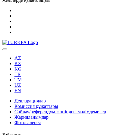
желілерде қадағалаңыз
AZ
KZ
KG
TR
TM
UZ
EN
Декларациялар
Комиссия құжаттары
Сайлау/референдум жөніндегі мәлімдемелер
Жарияланымдар
Фотогалерея
Байланыс