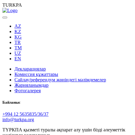
TURKPA
AZ
KZ
KG
TR
TM
UZ
EN
Декларациялар
Комиссия құжаттары
Сайлау/референдум жөніндегі мәлімдемелер
Жарияланымдар
Фотогалерея
Байланыс
+994 12 5635835/36/37
info@turkpa.org
ТҮРКПА қызметі туралы ақпарат алу үшін бізді әлеуметтік