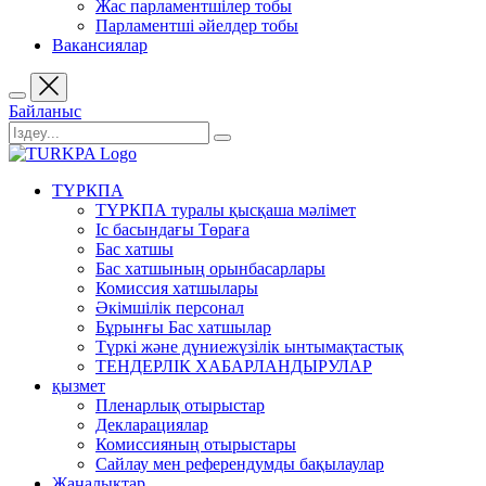
Жас парламентшілер тобы
Парламентші әйелдер тобы
Вакансиялар
Байланыс
ТҮРКПА
ТҮРКПА туралы қысқаша мәлімет
Iс басындағы Төраға
Бас хатшы
Бас хатшының орынбасарлары
Комиссия хатшылары
Әкімшілік персонал
Бұрынғы Бас хатшылар
Түркі және дүниежүзілік ынтымақтастық
ТЕНДЕРЛІК ХАБАРЛАНДЫРУЛАР
қызмет
Пленарлық отырыстар
Декларациялар
Комиссияның отырыстары
Сайлау мен референдумды бақылаулар
Жаңалықтар