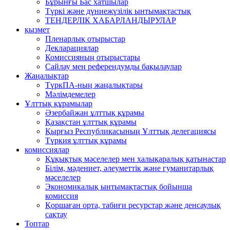
Бұрынғы Бас хатшылар
Түркі және дүниежүзілік ынтымақтастық
ТЕНДЕРЛІК ХАБАРЛАНДЫРУЛАР
қызмет
Пленарлық отырыстар
Декларациялар
Комиссияның отырыстары
Сайлау мен референдумды бақылаулар
Жаңалықтар
ТүркПА-ның жаңалықтары
Мәлімдемелер
Ұлттық құрамылар
Әзербайжан ұлттық құрамы
Қазақстан ұлттық құрамы
Қырғыз Республикасының Ұлттық делегациясы
Түркия ұлттық құрамы
комиссиялар
Құқықтық мәселелер мен халықаралық қатынастар
Білім, мәдениет, әлеуметтік және гуманитарлық
мәселелер
Экономикалық ынтымақтастық бойынша
комиссия
Қоршаған орта, табиғи ресурстар және денсаулық
сақтау
Топтар