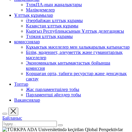
ТүркПА-ның жаңалықтары
Мәлімдемелер
Ұлттық құрамылар
Әзербайжан ұлттық құрамы
Қазақстан ұлттық құрамы
Қырғыз Республикасының Ұлттық делегациясы
Түркия ұлттық құрамы
комиссиялар
Құқықтық мәселелер мен халықаралық қатынастар
Білім, мәдениет, әлеуметтік және гуманитарлық
мәселелер
Экономикалық ынтымақтастық бойынша
комиссия
Қоршаған орта, табиғи ресурстар және денсаулық
сақтау
Топтар
Жас парламентшілер тобы
Парламентші әйелдер тобы
Вакансиялар
Байланыс