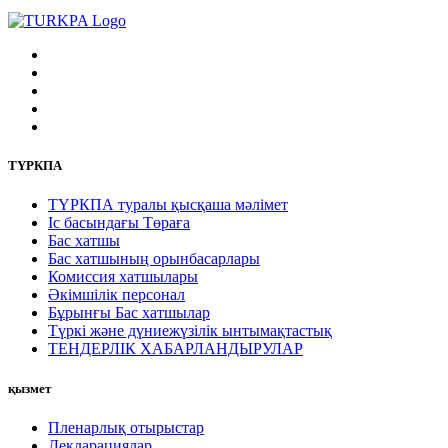
ТҮРКПА
ТҮРКПА туралы қысқаша мәлімет
Iс басындағы Төраға
Бас хатшы
Бас хатшының орынбасарлары
Комиссия хатшылары
Әкімшілік персонал
Бұрынғы Бас хатшылар
Түркі және дүниежүзілік ынтымақтастық
ТЕНДЕРЛІК ХАБАРЛАНДЫРУЛАР
қызмет
Пленарлық отырыстар
Декларациялар