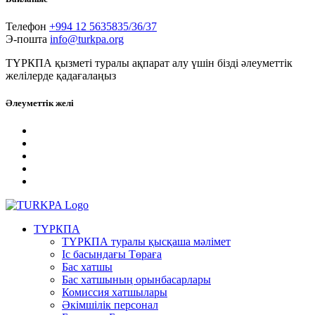
Телефон
+994 12 5635835/36/37
Э-пошта
info@turkpa.org
ТҮРКПА қызметі туралы ақпарат алу үшін бізді әлеуметтік
желілерде қадағалаңыз
Әлеуметтік желі
ТҮРКПА
ТҮРКПА туралы қысқаша мәлімет
Iс басындағы Төраға
Бас хатшы
Бас хатшының орынбасарлары
Комиссия хатшылары
Әкімшілік персонал