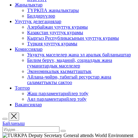
Жаңылыктар
ТҮРКПА жаңылыктары
Билдирүүлөр
Улуттук делегациялар
Азербайжан улуттук курамы
Казакстан улуттук курамы
Кыргыз Республикасынын улуттук курамы
Түркия улуттук курамы
Комиссиялар
Укуктук маселелер жана эл аралык байланыштар
Билим берүү, маданий, социалдык жана
гуманитардык маселелер
Экономикалык кызматташтык
Айлана-чөйрө, табигый ресурстар жана
саламаттыкты сактоо
Топтор
Жаш парламентарийлер тобу
Аял парламентарийлер тобу
Вакансиялар
Байланыш