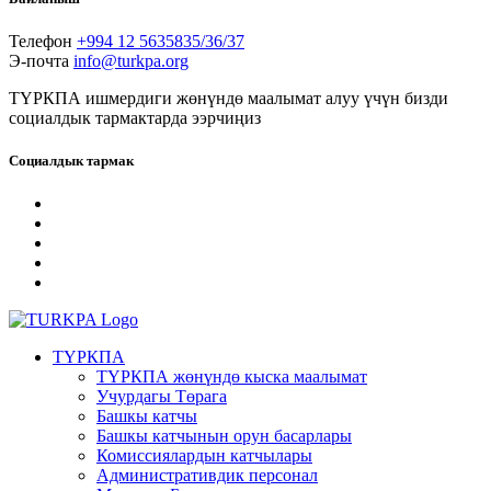
Телефон
+994 12 5635835/36/37
Э-почта
info@turkpa.org
ТҮРКПА ишмердиги жөнүндө маалымат алуу үчүн бизди
социалдык тармактарда ээрчиңиз
Социалдык тармак
ТҮРКПА
ТҮРКПА жөнүндө кыска маалымат
Учурдагы Төрага
Башкы катчы
Башкы катчынын орун басарлары
Комиссиялардын катчылары
Административдик персонал