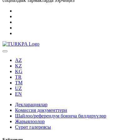
социалдык тармактарда ээрчиңиз
AZ
KZ
KG
TR
TM
UZ
EN
Декларациялар
Комиссия документтери
Шайлоо/референдум боюнча билдирүүлөр
Жарыялоолор
Сүрөт галереясы
Байланыш