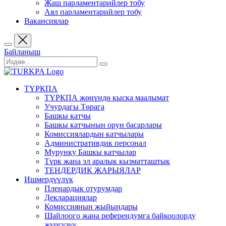
Жаш парламентарийлер тобу
Аял парламентарийлер тобу
Вакансиялар
Байланыш
ТҮРКПА
ТҮРКПА жөнүндө кыска маалымат
Учурдагы Төрага
Башкы катчы
Башкы катчынын орун басарлары
Комиссиялардын катчылары
Административдик персонал
Мурунку Башкы катчылар
Түрк жана эл аралык кызматташтык
ТЕНДЕРДИК ЖАРЫЯЛАР
Ишмердүүлүк
Пленардык отурумдар
Декларациялар
Комиссиянын жыйындары
Шайлоого жана референдумга байкоолорду
жүргүзүү