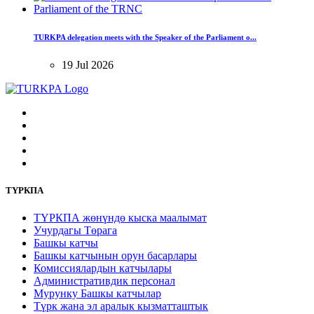
TURKPA delegation meets with the Speaker of the Parliament o...
19 Jul 2026
ТҮРКПА
ТҮРКПА жөнүндө кыска маалымат
Учурдагы Төрага
Башкы катчы
Башкы катчынын орун басарлары
Комиссиялардын катчылары
Административдик персонал
Мурунку Башкы катчылар
Түрк жана эл аралык кызматташтык