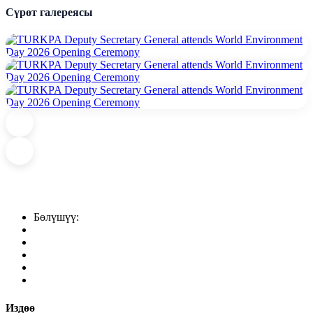
Сүрөт галереясы
Бөлүшүү:
Издөө