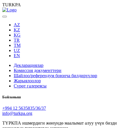
TURKPA
AZ
KZ
KG
TR
TM
UZ
EN
Декларациялар
Комиссия документтери
Шайлоо/референдум боюнча билдирүүлөр
Жарыялоолор
Сүрөт галереясы
Байланыш
+994 12 5635835/36/37
info@turkpa.org
ТҮРКПА ишмердиги жөнүндө маалымат алуу үчүн бизди