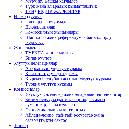
Мурунку Башкы катчылар
Түрк жана эл аралык кызматташтык
ТЕНДЕРДИК ЖАРЫЯЛАР
Ишмердүүлүк
Пленардык отурумдар
Декларациялар
Комиссиянын жыйындары
Шайлоого жана референдумга байкоолорду
жүргүзүү
Жаңылыктар
ТҮРКПА жаңылыктары
Билдирүүлөр
Улуттук делегациялар
Азербайжан улуттук курамы
Казакстан улуттук курамы
Кыргыз Республикасынын улуттук курамы
Түркия улуттук курамы
Комиссиялар
Укуктук маселелер жана эл аралык байланыштар
Билим берүү, маданий, социалдык жана
гуманитардык маселелер
Экономикалык кызматташтык
Айлана-чөйрө, табигый ресурстар жана
саламаттыкты сактоо
Топтор