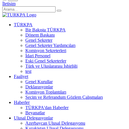
İletişim
TÜRKPA
Bir Bakışta TÜRKPA
Dönem Başkanı
Genel Sekreter
Genel Sekreter Yardımcıları
Komisyon Sekreterleri
İdari Personel
Eski Genel Sekreterler
Türk ve Uluslararası İşbirliği
test
Faaliyet
Genel Kurullar
Deklarasyonlar
Komisyon Toplantıları
Seçim ve Referandum Gözlem Çalışmaları
Haberler
TÜRKPA'dan Haberler
Beyanatlar
Ulusal Delegasyonlar
Azerbaycan Ulusal Delegasyonu
Kazakistan Ulusal Delegasyonu