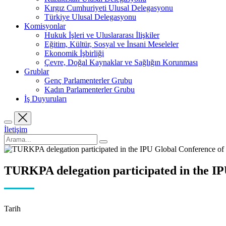
Kırgız Cumhuriyeti Ulusal Delegasyonu
Türkiye Ulusal Delegasyonu
Komisyonlar
Hukuk İşleri ve Uluslararası İlişkiler
Eğitim, Kültür, Sosyal ve İnsani Meseleler
Ekonomik İşbirliği
Çevre, Doğal Kaynaklar ve Sağlığın Korunması
Grublar
Genç Parlamenterler Grubu
Kadın Parlamenterler Grubu
İş Duyuruları
İletişim
TURKPA delegation participated in the I
Tarih