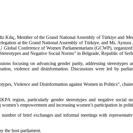
liz Kılıç, Member of the Grand National Assembly of Türkiye and M
legation at the Grand National Assembly of Türkiye, and Ms. Aynura 
 Global Conference of Women Parliamentarians (GCWP), organized in
Stereotypes and Negative Social Norms” in Belgrade, Republic of Serb
ions focusing on advancing gender parity, addressing stereotypes and
ation, violence and disinformation. Discussions were led by parliame
otypes, Violence and Disinformation against Women in Politics”, chair
KPA region, particularly gender stereotypes and negative social
g women’s empowerment and increasing women’s participation in politic
number of brief exchanges and informal meetings with representatives
by the host parliament.