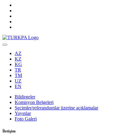
AZ
KZ
KG
TR
TM
UZ
EN
Bildirgeler
Komisyon Belgeleri
Seçimler/referandumlar üzerine açıklamalar
Yayınlar
Foto Galeri
İletişim