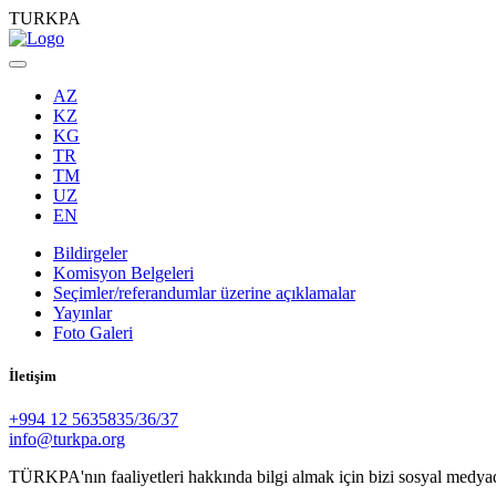
TURKPA
AZ
KZ
KG
TR
TM
UZ
EN
Bildirgeler
Komisyon Belgeleri
Seçimler/referandumlar üzerine açıklamalar
Yayınlar
Foto Galeri
İletişim
+994 12 5635835/36/37
info@turkpa.org
TÜRKPA'nın faaliyetleri hakkında bilgi almak için bizi sosyal medya