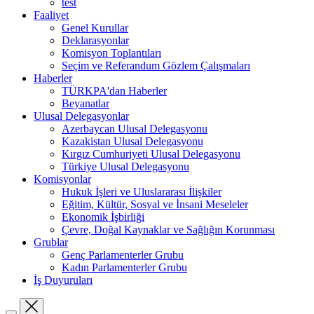
test
Faaliyet
Genel Kurullar
Deklarasyonlar
Komisyon Toplantıları
Seçim ve Referandum Gözlem Çalışmaları
Haberler
TÜRKPA'dan Haberler
Beyanatlar
Ulusal Delegasyonlar
Azerbaycan Ulusal Delegasyonu
Kazakistan Ulusal Delegasyonu
Kırgız Cumhuriyeti Ulusal Delegasyonu
Türkiye Ulusal Delegasyonu
Komisyonlar
Hukuk İşleri ve Uluslararası İlişkiler
Eğitim, Kültür, Sosyal ve İnsani Meseleler
Ekonomik İşbirliği
Çevre, Doğal Kaynaklar ve Sağlığın Korunması
Grublar
Genç Parlamenterler Grubu
Kadın Parlamenterler Grubu
İş Duyuruları