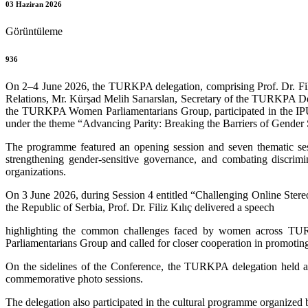
03 Haziran 2026
Görüntüleme
936
On 2–4 June 2026, the TURKPA delegation, comprising Prof. Dr. Fi
Relations, Mr. Kürşad Melih Sarıarslan, Secretary of the TURKPA De
the TURKPA Women Parliamentarians Group, participated in the IPU
under the theme “Advancing Parity: Breaking the Barriers of Gender 
The programme featured an opening session and seven thematic sess
strengthening gender-sensitive governance, and combating discrimin
organizations.
On 3 June 2026, during Session 4 entitled “Challenging Online Stere
the Republic of Serbia, Prof. Dr. Filiz Kılıç delivered a speech
highlighting the common challenges faced by women across TUR
Parliamentarians Group and called for closer cooperation in promotin
On the sidelines of the Conference, the TURKPA delegation held a 
commemorative photo sessions.
The delegation also participated in the cultural programme organized 