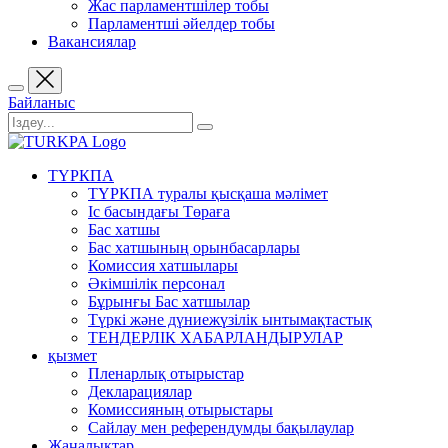
Жас парламентшілер тобы
Парламентші әйелдер тобы
Вакансиялар
Байланыс
ТҮРКПА
ТҮРКПА туралы қысқаша мәлімет
Iс басындағы Төраға
Бас хатшы
Бас хатшының орынбасарлары
Комиссия хатшылары
Әкімшілік персонал
Бұрынғы Бас хатшылар
Түркі және дүниежүзілік ынтымақтастық
ТЕНДЕРЛІК ХАБАРЛАНДЫРУЛАР
қызмет
Пленарлық отырыстар
Декларациялар
Комиссияның отырыстары
Сайлау мен референдумды бақылаулар
Жаңалықтар