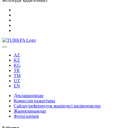
желілерде қадағалаңыз
AZ
KZ
KG
TR
TM
UZ
EN
Декларациялар
Комиссия құжаттары
Сайлау/референдум жөніндегі мәлімдемелер
Жарияланымдар
Фотогалерея
Байланыс