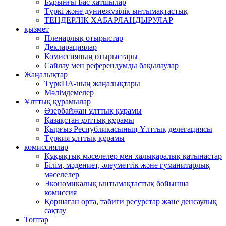
Бұрынғы Бас хатшылар
Түркі және дүниежүзілік ынтымақтастық
ТЕНДЕРЛІК ХАБАРЛАНДЫРУЛАР
қызмет
Пленарлық отырыстар
Декларациялар
Комиссияның отырыстары
Сайлау мен референдумды бақылаулар
Жаңалықтар
ТүркПА-ның жаңалықтары
Мәлімдемелер
Ұлттық құрамылар
Әзербайжан ұлттық құрамы
Қазақстан ұлттық құрамы
Қырғыз Республикасының Ұлттық делегациясы
Түркия ұлттық құрамы
комиссиялар
Құқықтық мәселелер мен халықаралық қатынастар
Білім, мәдениет, әлеуметтік және гуманитарлық
мәселелер
Экономикалық ынтымақтастық бойынша
комиссия
Қоршаған орта, табиғи ресурстар және денсаулық
сақтау
Топтар