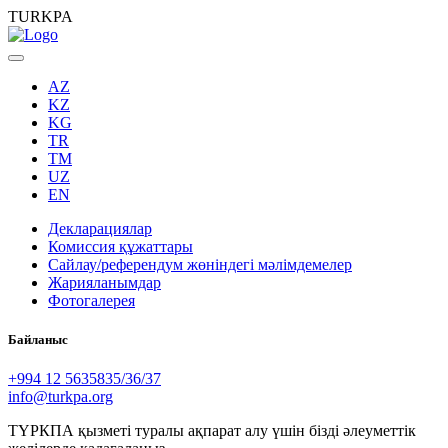
TURKPA
AZ
KZ
KG
TR
TM
UZ
EN
Декларациялар
Комиссия құжаттары
Сайлау/референдум жөніндегі мәлімдемелер
Жарияланымдар
Фотогалерея
Байланыс
+994 12 5635835/36/37
info@turkpa.org
ТҮРКПА қызметі туралы ақпарат алу үшін бізді әлеуметтік