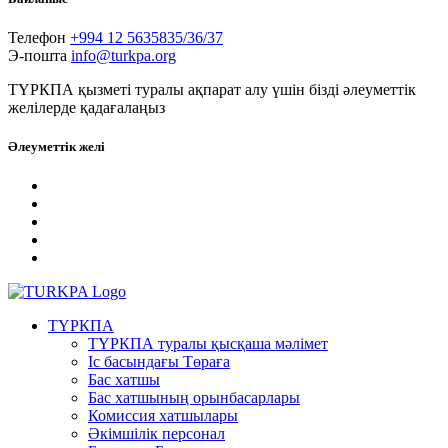
Телефон
+994 12 5635835/36/37
Э-пошта
info@turkpa.org
ТҮРКПА қызметі туралы ақпарат алу үшін бізді әлеуметтік
желілерде қадағалаңыз
Әлеуметтік желі
ТҮРКПА
ТҮРКПА туралы қысқаша мәлімет
Iс басындағы Төраға
Бас хатшы
Бас хатшының орынбасарлары
Комиссия хатшылары
Әкімшілік персонал