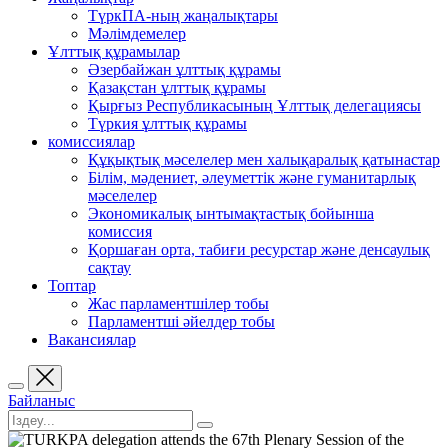
ТүркПА-ның жаңалықтары
Мәлімдемелер
Ұлттық құрамылар
Әзербайжан ұлттық құрамы
Қазақстан ұлттық құрамы
Қырғыз Республикасының Ұлттық делегациясы
Түркия ұлттық құрамы
комиссиялар
Құқықтық мәселелер мен халықаралық қатынастар
Білім, мәдениет, әлеуметтік және гуманитарлық
мәселелер
Экономикалық ынтымақтастық бойынша
комиссия
Қоршаған орта, табиғи ресурстар және денсаулық
сақтау
Топтар
Жас парламентшілер тобы
Парламентші әйелдер тобы
Вакансиялар
Байланыс