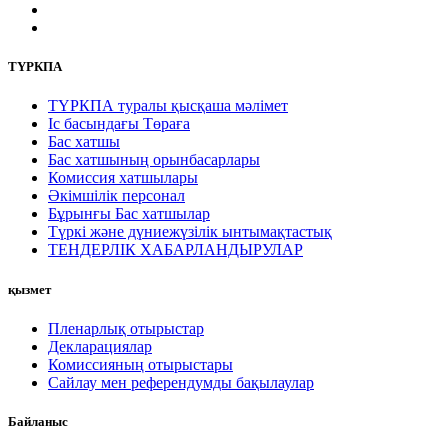
ТҮРКПА
ТҮРКПА туралы қысқаша мәлімет
Iс басындағы Төраға
Бас хатшы
Бас хатшының орынбасарлары
Комиссия хатшылары
Әкімшілік персонал
Бұрынғы Бас хатшылар
Түркі және дүниежүзілік ынтымақтастық
ТЕНДЕРЛІК ХАБАРЛАНДЫРУЛАР
қызмет
Пленарлық отырыстар
Декларациялар
Комиссияның отырыстары
Сайлау мен референдумды бақылаулар
Байланыс