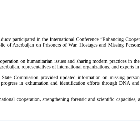
ov participated in the International Conference “Enhancing Cooper
blic of Azerbaijan on Prisoners of War, Hostages and Missing Perso
eration on humanitarian issues and sharing modern practices in the i
erbaijan, representatives of international organizations, and experts in 
tate Commission provided updated information on missing persons. 
rogress in exhumation and identification efforts through DNA and f
tional cooperation, strengthening forensic and scientific capacities,