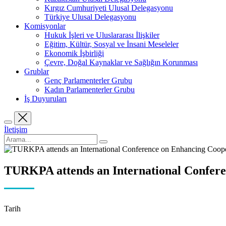
Kırgız Cumhuriyeti Ulusal Delegasyonu
Türkiye Ulusal Delegasyonu
Komisyonlar
Hukuk İşleri ve Uluslararası İlişkiler
Eğitim, Kültür, Sosyal ve İnsani Meseleler
Ekonomik İşbirliği
Çevre, Doğal Kaynaklar ve Sağlığın Korunması
Grublar
Genç Parlamenterler Grubu
Kadın Parlamenterler Grubu
İş Duyuruları
İletişim
TURKPA attends an International Confere
Tarih