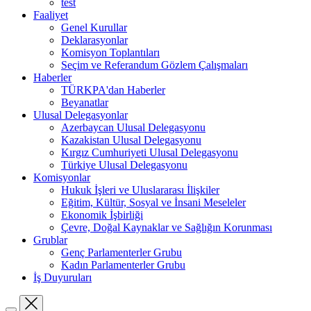
test
Faaliyet
Genel Kurullar
Deklarasyonlar
Komisyon Toplantıları
Seçim ve Referandum Gözlem Çalışmaları
Haberler
TÜRKPA'dan Haberler
Beyanatlar
Ulusal Delegasyonlar
Azerbaycan Ulusal Delegasyonu
Kazakistan Ulusal Delegasyonu
Kırgız Cumhuriyeti Ulusal Delegasyonu
Türkiye Ulusal Delegasyonu
Komisyonlar
Hukuk İşleri ve Uluslararası İlişkiler
Eğitim, Kültür, Sosyal ve İnsani Meseleler
Ekonomik İşbirliği
Çevre, Doğal Kaynaklar ve Sağlığın Korunması
Grublar
Genç Parlamenterler Grubu
Kadın Parlamenterler Grubu
İş Duyuruları