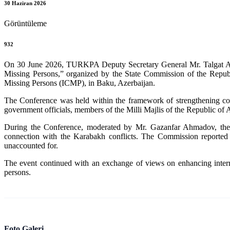
30 Haziran 2026
Görüntüleme
932
On 30 June 2026, TURKPA Deputy Secretary General Mr. Talgat Adu
Missing Persons,” organized by the State Commission of the Repu
Missing Persons (ICMP), in Baku, Azerbaijan.
The Conference was held within the framework of strengthening coop
government officials, members of the Milli Majlis of the Republic of Az
During the Conference, moderated by Mr. Gazanfar Ahmadov, the S
connection with the Karabakh conflicts. The Commission reported p
unaccounted for.
The event continued with an exchange of views on enhancing interna
persons.
Foto Galeri