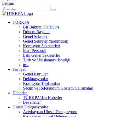
İletişim
TÜRKPA
Bir Bakışta TÜRKPA
Dönem Başkanı
Genel Sekreter
Genel Sekreter Yardımcıları
Komisyon Sekreterleri
İdari Personel
Eski Genel Sekreterler
Türk ve Uluslararası İşbirliği
test
Faaliyet
Genel Kurullar
Deklarasyonlar
Komisyon Toplantıları
Seçim ve Referandum Gözlem Çalışmaları
Haberler
TÜRKPA'dan Haberler
Beyanatlar
Ulusal Delegasyonlar
Azerbaycan Ulusal Delegasyonu
Kazakistan Ulusal Delegasyonu