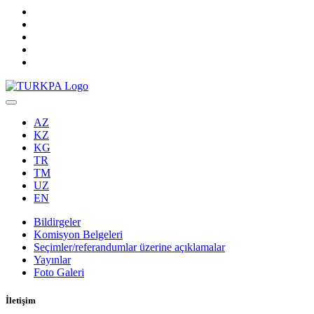
AZ
KZ
KG
TR
TM
UZ
EN
Bildirgeler
Komisyon Belgeleri
Seçimler/referandumlar üzerine açıklamalar
Yayınlar
Foto Galeri
İletişim