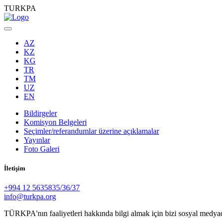
TURKPA
AZ
KZ
KG
TR
TM
UZ
EN
Bildirgeler
Komisyon Belgeleri
Seçimler/referandumlar üzerine açıklamalar
Yayınlar
Foto Galeri
İletişim
+994 12 5635835/36/37
info@turkpa.org
TÜRKPA'nın faaliyetleri hakkında bilgi almak için bizi sosyal medya