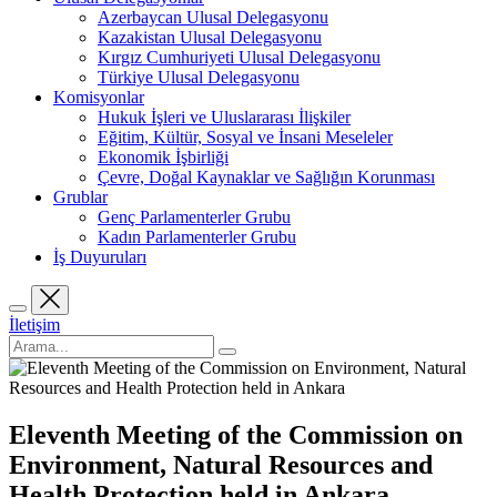
Azerbaycan Ulusal Delegasyonu
Kazakistan Ulusal Delegasyonu
Kırgız Cumhuriyeti Ulusal Delegasyonu
Türkiye Ulusal Delegasyonu
Komisyonlar
Hukuk İşleri ve Uluslararası İlişkiler
Eğitim, Kültür, Sosyal ve İnsani Meseleler
Ekonomik İşbirliği
Çevre, Doğal Kaynaklar ve Sağlığın Korunması
Grublar
Genç Parlamenterler Grubu
Kadın Parlamenterler Grubu
İş Duyuruları
İletişim
Eleventh Meeting of the Commission on
Environment, Natural Resources and
Health Protection held in Ankara