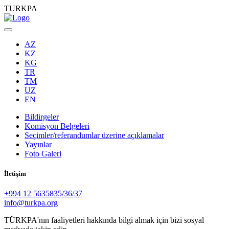
TURKPA
AZ
KZ
KG
TR
TM
UZ
EN
Bildirgeler
Komisyon Belgeleri
Seçimler/referandumlar üzerine açıklamalar
Yayınlar
Foto Galeri
İletişim
+994 12 5635835/36/37
info@turkpa.org
TÜRKPA'nın faaliyetleri hakkında bilgi almak için bizi sosyal