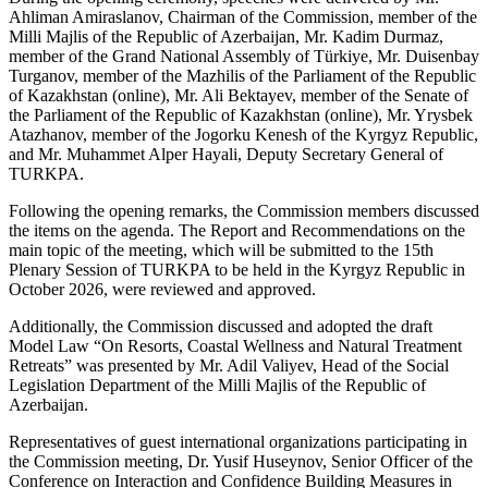
Ahliman Amiraslanov, Chairman of the Commission, member of the
Milli Majlis of the Republic of Azerbaijan, Mr. Kadim Durmaz,
member of the Grand National Assembly of Türkiye, Mr. Duisenbay
Turganov, member of the Mazhilis of the Parliament of the Republic
of Kazakhstan (online), Mr. Ali Bektayev, member of the Senate of
the Parliament of the Republic of Kazakhstan (online), Mr. Yrysbek
Atazhanov, member of the Jogorku Kenesh of the Kyrgyz Republic,
and Mr. Muhammet Alper Hayali, Deputy Secretary General of
TURKPA.
Following the opening remarks, the Commission members discussed
the items on the agenda. The Report and Recommendations on the
main topic of the meeting, which will be submitted to the 15th
Plenary Session of TURKPA to be held in the Kyrgyz Republic in
October 2026, were reviewed and approved.
Additionally, the Commission discussed and adopted the draft
Model Law “On Resorts, Coastal Wellness and Natural Treatment
Retreats” was presented by Mr. Adil Valiyev, Head of the Social
Legislation Department of the Milli Majlis of the Republic of
Azerbaijan.
Representatives of guest international organizations participating in
the Commission meeting, Dr. Yusif Huseynov, Senior Officer of the
Conference on Interaction and Confidence Building Measures in