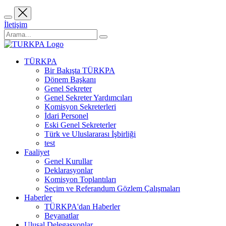
İletişim
TÜRKPA
Bir Bakışta TÜRKPA
Dönem Başkanı
Genel Sekreter
Genel Sekreter Yardımcıları
Komisyon Sekreterleri
İdari Personel
Eski Genel Sekreterler
Türk ve Uluslararası İşbirliği
test
Faaliyet
Genel Kurullar
Deklarasyonlar
Komisyon Toplantıları
Seçim ve Referandum Gözlem Çalışmaları
Haberler
TÜRKPA'dan Haberler
Beyanatlar
Ulusal Delegasyonlar