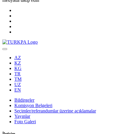
medyada takip edin
AZ
KZ
KG
TR
TM
UZ
EN
Bildirgeler
Komisyon Belgeleri
Seçimler/referandumlar üzerine açıklamalar
Yayınlar
Foto Galeri
İletişim