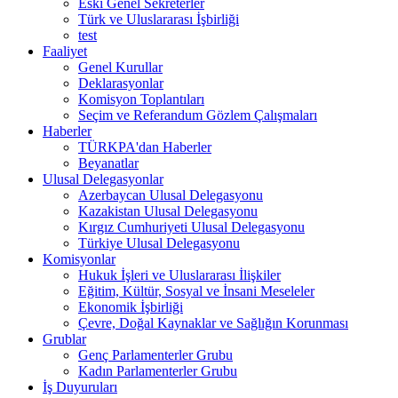
Eski Genel Sekreterler
Türk ve Uluslararası İşbirliği
test
Faaliyet
Genel Kurullar
Deklarasyonlar
Komisyon Toplantıları
Seçim ve Referandum Gözlem Çalışmaları
Haberler
TÜRKPA'dan Haberler
Beyanatlar
Ulusal Delegasyonlar
Azerbaycan Ulusal Delegasyonu
Kazakistan Ulusal Delegasyonu
Kırgız Cumhuriyeti Ulusal Delegasyonu
Türkiye Ulusal Delegasyonu
Komisyonlar
Hukuk İşleri ve Uluslararası İlişkiler
Eğitim, Kültür, Sosyal ve İnsani Meseleler
Ekonomik İşbirliği
Çevre, Doğal Kaynaklar ve Sağlığın Korunması
Grublar
Genç Parlamenterler Grubu
Kadın Parlamenterler Grubu
İş Duyuruları