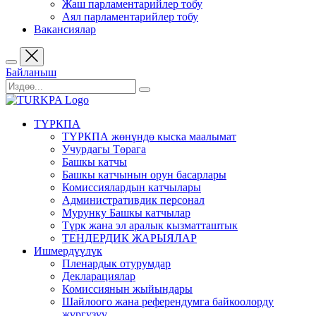
Жаш парламентарийлер тобу
Аял парламентарийлер тобу
Вакансиялар
Байланыш
ТҮРКПА
ТҮРКПА жөнүндө кыска маалымат
Учурдагы Төрага
Башкы катчы
Башкы катчынын орун басарлары
Комиссиялардын катчылары
Административдик персонал
Мурунку Башкы катчылар
Түрк жана эл аралык кызматташтык
ТЕНДЕРДИК ЖАРЫЯЛАР
Ишмердүүлүк
Пленардык отурумдар
Декларациялар
Комиссиянын жыйындары
Шайлоого жана референдумга байкоолорду
жүргүзүү