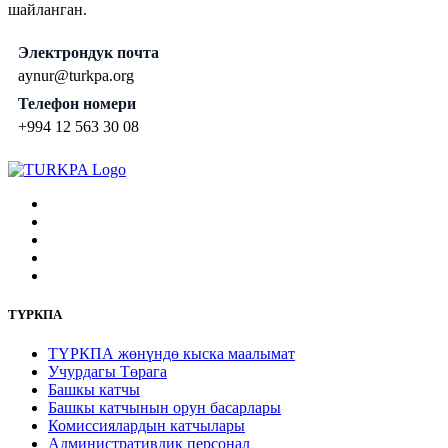
шайланган.
Электрондук почта
aynur@turkpa.org
Телефон номери
+994 12 563 30 08
ТҮРКПА
ТҮРКПА жөнүндө кыска маалымат
Учурдагы Төрага
Башкы катчы
Башкы катчынын орун басарлары
Комиссиялардын катчылары
Административдик персонал