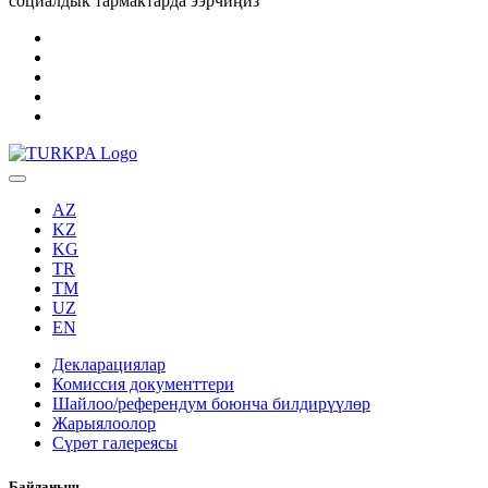
социалдык тармактарда ээрчиңиз
AZ
KZ
KG
TR
TM
UZ
EN
Декларациялар
Комиссия документтери
Шайлоо/референдум боюнча билдирүүлөр
Жарыялоолор
Сүрөт галереясы
Байланыш