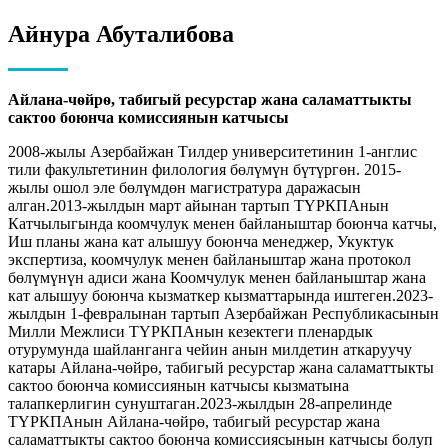
Айнура Абуталибова
Айлана-чѳйрѳ, табигый ресурстар жана саламаттыкты
сактоо боюнча комиссиянын катчысы
2008-жылы Азербайжан Тилдер университетинин 1-англис
тили факультетинин филология бөлүмүн бүтүргөн. 2015-
жылы ошол эле бөлүмдөн магистратура даражасын
алган.2013-жылдын март айынан тартып ТҮРКПАнын
Катчылыгында коомчулук менен байланыштар боюнча катчы,
Иш планы жана кат алышуу боюнча менеджер, Укуктук
экспертиза, коомчулук менен байланыштар жана протокол
бөлүмүнүн адиси жана Коомчулук менен байланыштар жана
кат алышуу боюнча кызматкер кызматтарында иштеген.2023-
жылдын 1-февралынан тартып Азербайжан Республикасынын
Милли Межлиси ТҮРКПАнын кезектеги пленардык
отурумунда шайланганга чейин анын милдетин аткаруучу
катары Айлана-чөйрө, табигый ресурстар жана саламаттыкты
сактоо боюнча комиссиянын катчысы кызматына
талапкерлигин сунуштаган.2023-жылдын 28-апрелинде
ТҮРКПАнын Айлана-чөйрө, табигый ресурстар жана
саламаттыкты сактоо боюнча комиссиясынын катчысы болуп