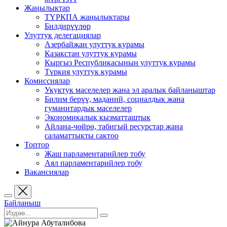
Жаңылыктар
ТҮРКПА жаңылыктары
Билдирүүлөр
Улуттук делегациялар
Азербайжан улуттук курамы
Казакстан улуттук курамы
Кыргыз Республикасынын улуттук курамы
Түркия улуттук курамы
Комиссиялар
Укуктук маселелер жана эл аралык байланыштар
Билим берүү, маданий, социалдык жана
гуманитардык маселелер
Экономикалык кызматташтык
Айлана-чөйрө, табигый ресурстар жана
саламаттыкты сактоо
Топтор
Жаш парламентарийлер тобу
Аял парламентарийлер тобу
Вакансиялар
Байланыш