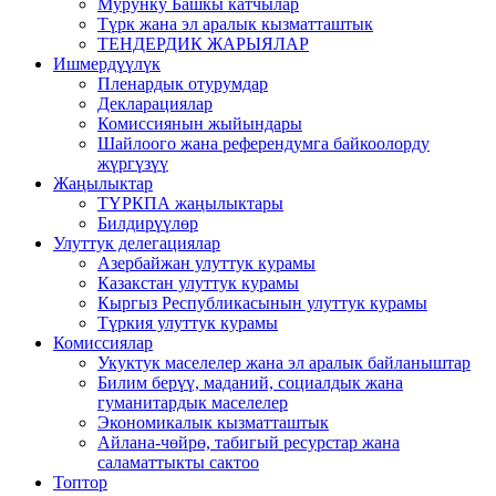
Мурунку Башкы катчылар
Түрк жана эл аралык кызматташтык
ТЕНДЕРДИК ЖАРЫЯЛАР
Ишмердүүлүк
Пленардык отурумдар
Декларациялар
Комиссиянын жыйындары
Шайлоого жана референдумга байкоолорду
жүргүзүү
Жаңылыктар
ТҮРКПА жаңылыктары
Билдирүүлөр
Улуттук делегациялар
Азербайжан улуттук курамы
Казакстан улуттук курамы
Кыргыз Республикасынын улуттук курамы
Түркия улуттук курамы
Комиссиялар
Укуктук маселелер жана эл аралык байланыштар
Билим берүү, маданий, социалдык жана
гуманитардык маселелер
Экономикалык кызматташтык
Айлана-чөйрө, табигый ресурстар жана
саламаттыкты сактоо
Топтор