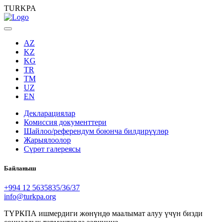
TURKPA
AZ
KZ
KG
TR
TM
UZ
EN
Декларациялар
Комиссия документтери
Шайлоо/референдум боюнча билдирүүлөр
Жарыялоолор
Сүрөт галереясы
Байланыш
+994 12 5635835/36/37
info@turkpa.org
ТҮРКПА ишмердиги жөнүндө маалымат алуу үчүн бизди