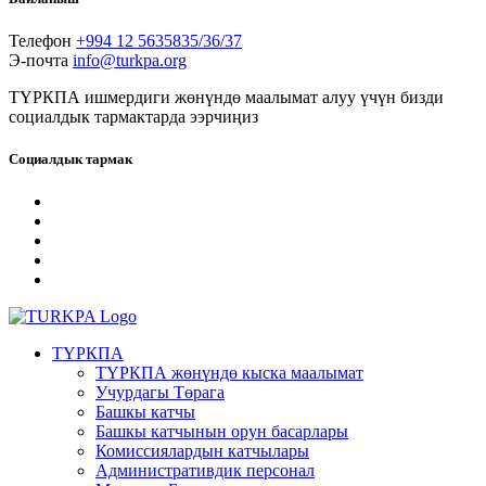
Телефон
+994 12 5635835/36/37
Э-почта
info@turkpa.org
ТҮРКПА ишмердиги жөнүндө маалымат алуу үчүн бизди
социалдык тармактарда ээрчиңиз
Социалдык тармак
ТҮРКПА
ТҮРКПА жөнүндө кыска маалымат
Учурдагы Төрага
Башкы катчы
Башкы катчынын орун басарлары
Комиссиялардын катчылары
Административдик персонал