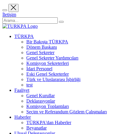
İletişim
TÜRKPA
Bir Bakışta TÜRKPA
Dönem Başkanı
Genel Sekreter
Genel Sekreter Yardımcıları
Komisyon Sekreterleri
İdari Personel
Eski Genel Sekreterler
Türk ve Uluslararası İşbirliği
test
Faaliyet
Genel Kurullar
Deklarasyonlar
Komisyon Toplantıları
Seçim ve Referandum Gözlem Çalışmaları
Haberler
TÜRKPA'dan Haberler
Beyanatlar
Ulusal Delegasyonlar