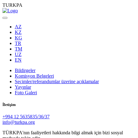
TURKPA
AZ
KZ
KG
TR
TM
UZ
EN
Bildirgeler
Komisyon Belgeleri
Seçimler/referandumlar üzerine açıklamalar
Yayınlar
Foto Galeri
İletişim
+994 12 5635835/36/37
info@turkpa.org
TÜRKPA'nın faaliyetleri hakkında bilgi almak için bizi sosyal