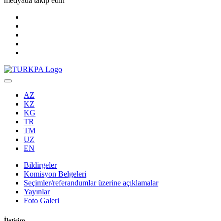
medyada takip edin
AZ
KZ
KG
TR
TM
UZ
EN
Bildirgeler
Komisyon Belgeleri
Seçimler/referandumlar üzerine açıklamalar
Yayınlar
Foto Galeri
İletişim