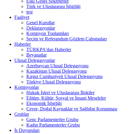
Eski Genel Sekreterler
Türk ve Uluslararası İşbirliği
test
Faaliyet
Genel Kurullar
Deklarasyonlar
Komisyon Toplantıları
Seçim ve Referandum Gözlem Çalışmaları
Haberler
TÜRKPA'dan Haberler
Beyanatlar
Ulusal Delegasyonlar
Azerbaycan Ulusal Delegasyonu
Kazakistan Ulusal Delegasyonu
Kırgız Cumhuriyeti Ulusal Delegasyonu
Türkiye Ulusal Delegasyonu
Komisyonlar
Hukuk İşleri ve Uluslararası İlişkiler
Eğitim, Kültür, Sosyal ve İnsani Meseleler
Ekonomik İşbirliği
Çevre, Doğal Kaynaklar ve Sağlığın Korunması
Grublar
Genç Parlamenterler Grubu
Kadın Parlamenterler Grubu
İş Duyuruları