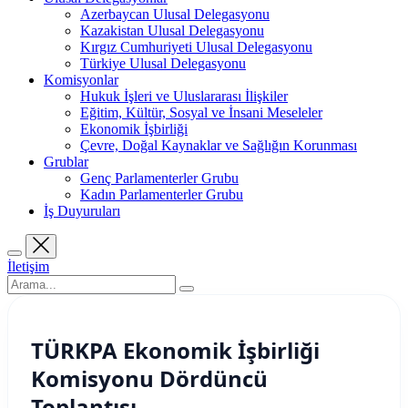
Azerbaycan Ulusal Delegasyonu
Kazakistan Ulusal Delegasyonu
Kırgız Cumhuriyeti Ulusal Delegasyonu
Türkiye Ulusal Delegasyonu
Komisyonlar
Hukuk İşleri ve Uluslararası İlişkiler
Eğitim, Kültür, Sosyal ve İnsani Meseleler
Ekonomik İşbirliği
Çevre, Doğal Kaynaklar ve Sağlığın Korunması
Grublar
Genç Parlamenterler Grubu
Kadın Parlamenterler Grubu
İş Duyuruları
İletişim
TÜRKPA Ekonomik İşbirliği
Komisyonu Dördüncü
Toplantısı