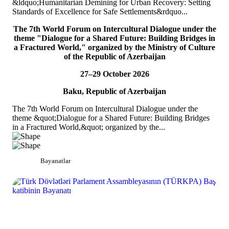
&ldquo;Humanitarian Demining for Urban Recovery: Setting
ƏTRAFLI
Standards of Excellence for Safe Settlements&rdquo...
06
iyl
The 7th World Forum on Intercultural Dialogue under the
theme "Dialogue for a Shared Future: Building Bridges in
TÜRKPA ATƏT PA-nın 33-cü illik sessiyasında iştirak edib
a Fractured World," organized by the Ministry of Culture
of the Republic of Azerbaijan
4-5 iyul 2026-cı il tarixlərində T&Uuml;RKPA-nın komissiya
katibləri Aynurə Abutalıbova və Mirlan Usenkanov Niderlandın
27–29 October 2026
Haaqa şəhərində ke&ccedil;irilən ATƏT Pa...
ƏTRAFLI
Baku, Republic of Azerbaijan
The 7th World Forum on Intercultural Dialogue under the
theme &quot;Dialogue for a Shared Future: Building Bridges
in a Fractured World,&quot; organized by the...
Bəyanatlar