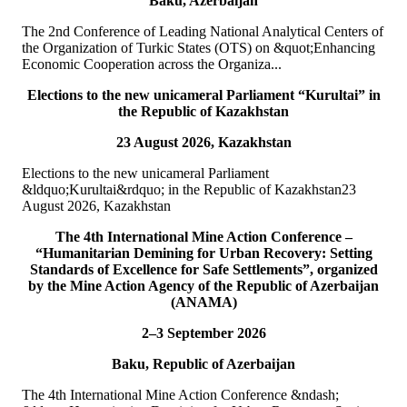
Baku, Azerbaijan
T&Uuml;RKPA Baş katibinin m&uuml;avini vəzifəsini icra edən
The 2nd Conference of Leading National Analytical Centers of
cənab Bektur Bazake&ccedil;ovun rəhbərlik etdiyi
the Organization of Turkic States (OTS) on &quot;Enhancing
n&uuml;mayəndə heyəti Şimali Kipr T&uuml;rk C&uuml;...
Economic Cooperation across the Organiza...
ƏTRAFLI
Elections to the new unicameral Parliament “Kurultai” in
15
iyl
the Republic of Kazakhstan
23 August 2026, Kazakhstan
TÜRKPA Türkiyənin Demokratiya və Milli Birlik Günü
münasibətilə keçirilən anım tədbirində iştirak edib
Elections to the new unicameral Parliament
&ldquo;Kurultai&rdquo; in the Republic of Kazakhstan23
15 iyul 2026-cı il tarixində T&Uuml;RKPA Baş katibinin
August 2026, Kazakhstan
m&uuml;avini Muhammet Alper Hayali T&uuml;rkiyə
Respublikasının Azərbaycan Respublikasındakı Səfirliyi tə...
The 4th International Mine Action Conference –
ƏTRAFLI
“Humanitarian Demining for Urban Recovery: Setting
Standards of Excellence for Safe Settlements”, organized
10
iyl
by the Mine Action Agency of the Republic of Azerbaijan
(ANAMA)
TÜRKPA Silahlı münaqişələr zamanı ətraf mühitin
mühafizəsinə dair vebinarda iştirak edib
2–3 September 2026
Baku, Republic of Azerbaijan
T&Uuml;RKPA-nın Ətraf m&uuml;hit, təbii ehtiyatlar və
sağlamlığın qorunması komissiyasının katibi Aynurə Abutalıbova
The 4th International Mine Action Conference &ndash;
m&uuml;şahidə&ccedil;i qismində beynəlxalq...