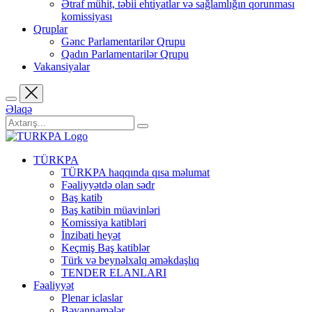
Ətraf mühit, təbii ehtiyatlar və sağlamlığın qorunması
komissiyası
Qruplar
Gənc Parlamentarilər Qrupu
Qadın Parlamentarilər Qrupu
Vakansiyalar
Əlaqə
TÜRKPA
TÜRKPA haqqında qısa məlumat
Fəaliyyətdə olan sədr
Baş katib
Baş katibin müavinləri
Komissiya katibləri
İnzibati heyət
Keçmiş Baş katiblər
Türk və beynəlxalq əməkdaşlıq
TENDER ELANLARI
Fəaliyyət
Plenar iclaslar
Bəyannamələr