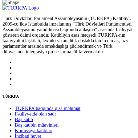
Türk Dövlətləri Parlament Assambleyasının (TÜRKPA) Katibliyi,
2009-cu ildə İstanbulda imzalanmış “Türk Dövlətləri Parlamentləri
Assambleyasının yaradılması haqqında anlaşma” əsasında fəaliyyət
göstərən daimi orqandır. Katibliyin əsas məqsədi TÜRKPA-nın
fəaliyyətini təşkilati, texniki və analitik dəstəklə təmin etmək, üzv
parlamentlər arasında əməkdaşlığı gücləndirmək və Türk
dünyasında inteqrasiya proseslərinə töhfə verməkdir.
TÜRKPA
TÜRKPA haqqında qısa məlumat
Fəaliyyətdə olan sədr
Baş katib
Baş katibin müavinləri
Komissiya katibləri
İnzibati heyət