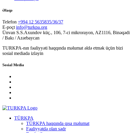
Əlaqə
Telefon
+994 12 5635835/36/37
E-poçt
info@turkpa.org
Ünvan
S.S.Axundov küç., 106, 7-ci mikrorayon, AZ1116, Binəqədi
/ Bakı / Azərbaycan
TURKPA-nın fəaliyyəti haqqında məlumat əldə etmək üçün bizi
sosial mediada izləyin
Sosial Media
TÜRKPA
TÜRKPA haqqında qısa məlumat
Fəaliyyətdə olan sədr