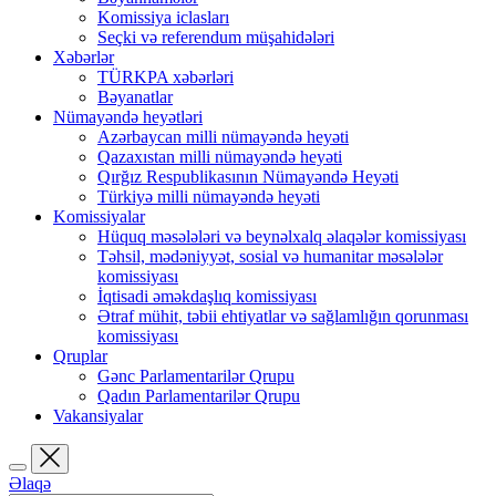
Komissiya iclasları
Seçki və referendum müşahidələri
Xəbərlər
TÜRKPA xəbərləri
Bəyanatlar
Nümayəndə heyətləri
Azərbaycan milli nümayəndə heyəti
Qazaxıstan milli nümayəndə heyəti
Qırğız Respublikasının Nümayəndə Heyəti
Türkiyə milli nümayəndə heyəti
Komissiyalar
Hüquq məsələləri və beynəlxalq əlaqələr komissiyası
Təhsil, mədəniyyət, sosial və humanitar məsələlər
komissiyası
İqtisadi əməkdaşlıq komissiyası
Ətraf mühit, təbii ehtiyatlar və sağlamlığın qorunması
komissiyası
Qruplar
Gənc Parlamentarilər Qrupu
Qadın Parlamentarilər Qrupu
Vakansiyalar
Əlaqə