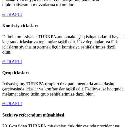
diplomatiyasının mövzularına toxunulur.
ƏTRAFLI
Komissiya iclasları
Daimi komissiyalar TÜRKPA-nın əməkdaşlıq istiqamətlərini həyata
keçirərək iclaslar və toplantılar təşkil edir. Üzv deputatları və illik
iclasların siyahısını görmək üçün komissiya səhifələrimizə daxil
olun.
ƏTRAFLI
Qrup iclasları
İxtisaslaşmış TÜRKPA qrupları üzv parlamentlərlə əməkdaşlıq
çərçivəsində iclaslar və konfranslar təşkil edir. Fəaliyyətlər haqqında
məlumat almaq üçün qrup səhifələrimizə daxil olun.
ƏTRAFLI
Seçki və referendum müşahidəsi
2010-cu ildən TÜRKPA missiyaları türk dünyasında prezident və