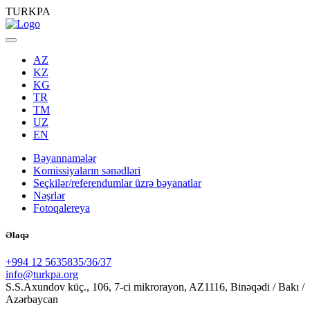
TURKPA
AZ
KZ
KG
TR
TM
UZ
EN
Bəyannamələr
Komissiyaların sənədləri
Seçkilər/referendumlar üzrə bəyanatlar
Nəşrlər
Fotoqalereya
Əlaqə
+994 12 5635835/36/37
info@turkpa.org
S.S.Axundov küç., 106, 7-ci mikrorayon, AZ1116, Binəqədi / Bakı /
Azərbaycan