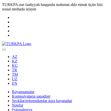
TURKPA-nın fəaliyyəti haqqında məlumat əldə etmək üçün bizi
sosial mediada izləyin
AZ
KZ
KG
TR
TM
UZ
EN
Bəyannamələr
Komissiyaların sənədləri
Seçkilər/referendumlar üzrə bəyanatlar
Nəşrlər
Fotoqalereya