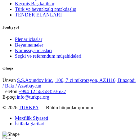
Keçmiş Baş katiblər
Türk və beynəlxalq əməkdaşlıq
TENDER ELANLARI
Fəaliyyət
Plenar iclaslar
Bəyannamələr
Komissiya iclasları
Seçki və referendum müşahidələri
Əlaqə
Ünvan
S.S.Axundov küç., 106, 7-ci mikrorayon, AZ1116, Binəqədi
/ Bakı / Azərbaycan
Telefon
+994 12 5635835/36/37
E-poçt
info@turkpa.org
© 2026
TURKPA
— Bütün hüquqlar qorunur
Məxfilik Siyasəti
İstifadə Şərtləri