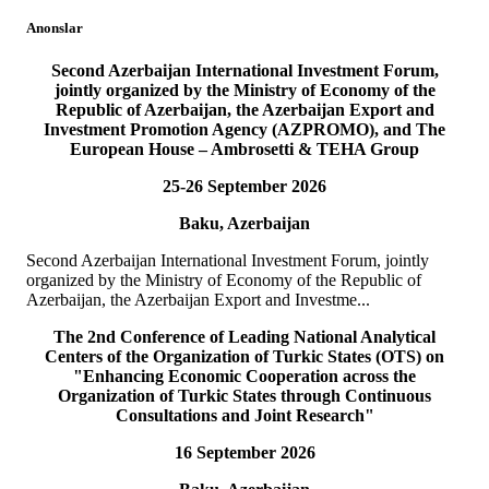
20
iyl
Anonslar
TÜRKPA nümayəndə heyəti ŞKTC Xarici İşlər naziri ilə
görüşüb
Second Azerbaijan International Investment Forum,
jointly organized by the Ministry of Economy of the
Republic of Azerbaijan, the Azerbaijan Export and
19 iyul 2026-cı il tarixində T&Uuml;RKPA Baş katibinin
Investment Promotion Agency (AZPROMO), and The
m&uuml;avini vəzifəsini icra edən cənab Bektur
European House – Ambrosetti & TEHA Group
Bazake&ccedil;ovun rəhbərlik etdiyi n&uuml;mayəndə heyəti...
ƏTRAFLI
25-26 September 2026
19
iyl
Baku, Azerbaijan
TÜRKPA nümayəndə heyəti ŞKTC Baş naziri ilə görüşüb
Second Azerbaijan International Investment Forum, jointly
organized by the Ministry of Economy of the Republic of
19 iyul 2026-cı il tarixində T&Uuml;RKPA Baş katibinin
Azerbaijan, the Azerbaijan Export and Investme...
m&uuml;avini vəzifəsini icra edən cənab Bektur
Bazake&ccedil;ovun rəhbərlik etdiyi n&uuml;mayəndə heyəti...
The 2nd Conference of Leading National Analytical
ƏTRAFLI
Centers of the Organization of Turkic States (OTS) on
"Enhancing Economic Cooperation across the
Organization of Turkic States through Continuous
19
iyl
Consultations and Joint Research"
16 September 2026
TÜRKPA nümayəndə heyəti ŞKTC Parlamentinin sədri ilə
görüşüb