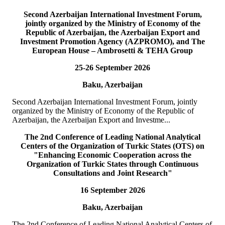
of the TRNC
Second Azerbaijan International Investment Forum,
jointly organized by the Ministry of Economy of the
On 19 July 2026, a delegation of the International Secretariat of the
Republic of Azerbaijan, the Azerbaijan Export and
Parliamentary Assembly of Turkic States (TURKPA), led by Acting
Investment Promotion Agency (AZPROMO), and The
Deputy Secretary General o...
European House – Ambrosetti & TEHA Group
ТОЛЫҒЫРАҚ
25-26 September 2026
19
Jul
Baku, Azerbaijan
TURKPA delegation meets with the Prime Minister of the
TRNC
Second Azerbaijan International Investment Forum, jointly
organized by the Ministry of Economy of the Republic of
On 19 July 2026, a delegation of the International Secretariat of the
Azerbaijan, the Azerbaijan Export and Investme...
Parliamentary Assembly of Turkic States (TURKPA), led by Acting
Deputy Secretary General o...
The 2nd Conference of Leading National Analytical
ТОЛЫҒЫРАҚ
Centers of the Organization of Turkic States (OTS) on
"Enhancing Economic Cooperation across the
Organization of Turkic States through Continuous
19
Jul
Consultations and Joint Research"
16 September 2026
ТҮРКПА делегациясы Солтүстік Кипр Түрік
Республикасы Парламентінің Төрағасымен кездесті
Baku, Azerbaijan
Түркі мемлекеттерінің Парламенттік Ассамблеясы (ТҮРКПА)
The 2nd Conference of Leading National Analytical Centers of