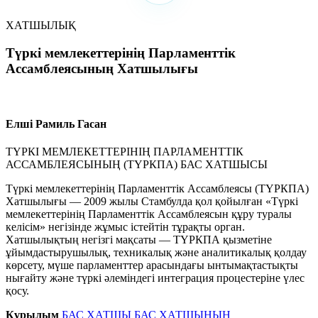
ХАТШЫЛЫҚ
Түркі мемлекеттерінің Парламенттік
Ассамблеясының Хатшылығы
Елшi Рамиль Гасан
ТҮРКІ МЕМЛЕКЕТТЕРІНIҢ ПАРЛАМЕНТТІК
АССАМБЛЕЯСЫНЫҢ (ТҮРКПА) БАС ХАТШЫСЫ
Түркі мемлекеттерінің Парламенттік Ассамблеясы (ТҮРКПА)
Хатшылығы — 2009 жылы Стамбулда қол қойылған «Түркі
мемлекеттерінің Парламенттік Ассамблеясын құру туралы
келісім» негізінде жұмыс істейтін тұрақты орган.
Хатшылықтың негізгі мақсаты — ТҮРКПА қызметіне
ұйымдастырушылық, техникалық және аналитикалық қолдау
көрсету, мүше парламенттер арасындағы ынтымақтастықты
нығайту және түркі әлеміндегі интеграция процестеріне үлес
қосу.
Құрылым
БАС ХАТШЫ
БАС ХАТШЫНЫҢ