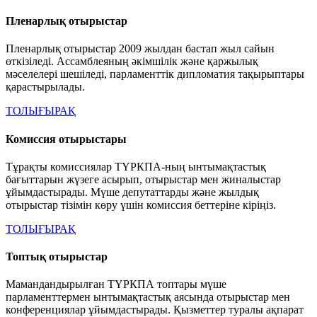
Пленарлық отырыстар
Пленарлық отырыстар 2009 жылдан бастап жыл сайын
өткізіледі. Ассамблеяның әкімшілік және қаржылық
мәселелері шешіледі, парламенттік дипломатия тақырыптары
қарастырылады.
ТОЛЫҒЫРАҚ
Комиссия отырыстары
Тұрақты комиссиялар ТҮРКПА-ның ынтымақтастық
бағыттарын жүзеге асырып, отырыстар мен жиналыстар
ұйымдастырады. Мүше депутаттарды және жылдық
отырыстар тізімін көру үшін комиссия беттеріне кіріңіз.
ТОЛЫҒЫРАҚ
Топтық отырыстар
Мамандандырылған ТҮРКПА топтары мүше
парламенттермен ынтымақтастық аясында отырыстар мен
конференциялар ұйымдастырады. Қызметтер туралы ақпарат