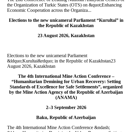
Халықаралық хатшылығының Бас хатшысының міндетін
the Organization of Turkic States (OTS) on &quot;Enhancing
атқарушы орынбасары Бектұр Базакеевтің жетекшілігіндегі...
Economic Cooperation across the Organiza...
ТОЛЫҒЫРАҚ
Elections to the new unicameral Parliament “Kurultai” in
the Republic of Kazakhstan
15
Jul
23 August 2026, Kazakhstan
TURKPA attends Commemorative Event on the occasion of
Democracy and National Unity Day of Türkiye
Elections to the new unicameral Parliament
On 15 July 2026, Deputy Secretary General of TURKPA Mr.
&ldquo;Kurultai&rdquo; in the Republic of Kazakhstan23
Muhammet Alper Hayali participated in a commemorative event
August 2026, Kazakhstan
dedicated to 15 July Democracy and National...
ТОЛЫҒЫРАҚ
The 4th International Mine Action Conference –
“Humanitarian Demining for Urban Recovery: Setting
Standards of Excellence for Safe Settlements”, organized
10
Jul
by the Mine Action Agency of the Republic of Azerbaijan
(ANAMA)
TURKPA participated in IPU webinar on the Protection of the
Environment in Armed Conflict
2–3 September 2026
Baku, Republic of Azerbaijan
The Secretary of the TURKPA Commission on Environment,
Natural Resources and Health Protection Ms. Aynura Abutalibova,
The 4th International Mine Action Conference &ndash;
participated, in the capacity of observer...