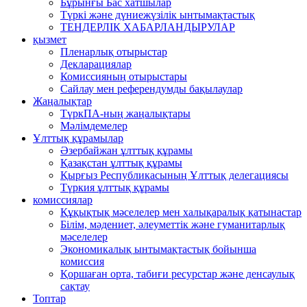
Бұрынғы Бас хатшылар
Түркі және дүниежүзілік ынтымақтастық
ТЕНДЕРЛІК ХАБАРЛАНДЫРУЛАР
қызмет
Пленарлық отырыстар
Декларациялар
Комиссияның отырыстары
Сайлау мен референдумды бақылаулар
Жаңалықтар
ТүркПА-ның жаңалықтары
Мәлімдемелер
Ұлттық құрамылар
Әзербайжан ұлттық құрамы
Қазақстан ұлттық құрамы
Қырғыз Республикасының Ұлттық делегациясы
Түркия ұлттық құрамы
комиссиялар
Құқықтық мәселелер мен халықаралық қатынастар
Білім, мәдениет, әлеуметтік және гуманитарлық
мәселелер
Экономикалық ынтымақтастық бойынша
комиссия
Қоршаған орта, табиғи ресурстар және денсаулық
сақтау
Топтар