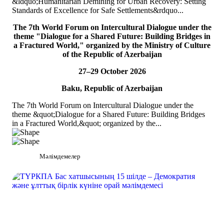
&ldquo;Humanitarian Demining for Urban Recovery: Setting
ТОЛЫҒЫРАҚ
Standards of Excellence for Safe Settlements&rdquo...
06
Jul
The 7th World Forum on Intercultural Dialogue under the
theme "Dialogue for a Shared Future: Building Bridges in
TURKPA participated in the 33rd Annual Session of the OSCE
a Fractured World," organized by the Ministry of Culture
PA
of the Republic of Azerbaijan
On 4&ndash;5 July 2026, the Secretaries of TURKPA
27–29 October 2026
Commissions, Ms. Aynura Abutalibova and Mr. Mirlan Usenkanov,
attended the 33rd Annual Session of the OSCE Par...
Baku, Republic of Azerbaijan
ТОЛЫҒЫРАҚ
The 7th World Forum on Intercultural Dialogue under the
theme &quot;Dialogue for a Shared Future: Building Bridges
in a Fractured World,&quot; organized by the...
Мәлімдемелер