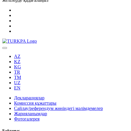
желілерде қадағалаңыз
AZ
KZ
KG
TR
TM
UZ
EN
Декларациялар
Комиссия құжаттары
Сайлау/референдум жөніндегі мәлімдемелер
Жарияланымдар
Фотогалерея
Байланыс