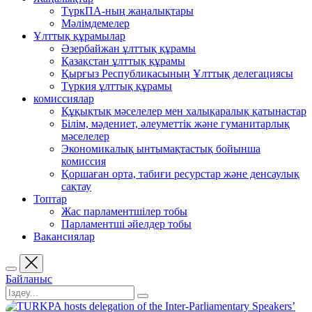
ТүркПА-ның жаңалықтары
Мәлімдемелер
Ұлттық құрамылар
Әзербайжан ұлттық құрамы
Қазақстан ұлттық құрамы
Қырғыз Республикасының Ұлттық делегациясы
Түркия ұлттық құрамы
комиссиялар
Құқықтық мәселелер мен халықаралық қатынастар
Білім, мәдениет, әлеуметтік және гуманитарлық
мәселелер
Экономикалық ынтымақтастық бойынша
комиссия
Қоршаған орта, табиғи ресурстар және денсаулық
сақтау
Топтар
Жас парламентшілер тобы
Парламентші әйелдер тобы
Вакансиялар
Байланыс