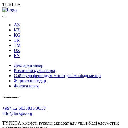
TURKPA
AZ
KZ
KG
TR
TM
UZ
EN
Декларациялар
Комиссия құжаттары
Сайлау/референдум жөніндегі мәлімдемелер
Жарияланымдар
Фотогалерея
Байланыс
+994 12 5635835/36/37
info@turkpa.org
ТҮРКПА қызметі туралы ақпарат алу үшін бізді әлеуметтік