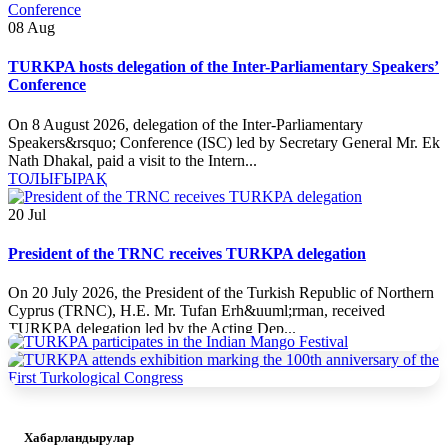
08
Aug
TURKPA hosts delegation of the Inter-Parliamentary Speakers’
Conference
On 8 August 2026, delegation of the Inter-Parliamentary
Speakers&rsquo; Conference (ISC) led by Secretary General Mr. Ek
Nath Dhakal, paid a visit to the Intern...
ТОЛЫҒЫРАҚ
20
Jul
President of the TRNC receives TURKPA delegation
On 20 July 2026, the President of the Turkish Republic of Northern
Cyprus (TRNC), H.E. Mr. Tufan Erh&uuml;rman, received
TURKPA delegation led by the Acting Dep...
ТОЛЫҒЫРАҚ
20
Jul
Хабарландырулар
TURKPA delegation meets with the Minister of Foreign Affairs