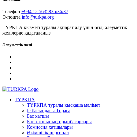
Телефон
+994 12 5635835/36/37
Э-пошта
info@turkpa.org
ТҮРКПА қызметі туралы ақпарат алу үшін бізді әлеуметтік
желілерде қадағалаңыз
Әлеуметтік желі
ТҮРКПА
ТҮРКПА туралы қысқаша мәлімет
Iс басындағы Төраға
Бас хатшы
Бас хатшының орынбасарлары
Комиссия хатшылары
Әкімшілік персонал