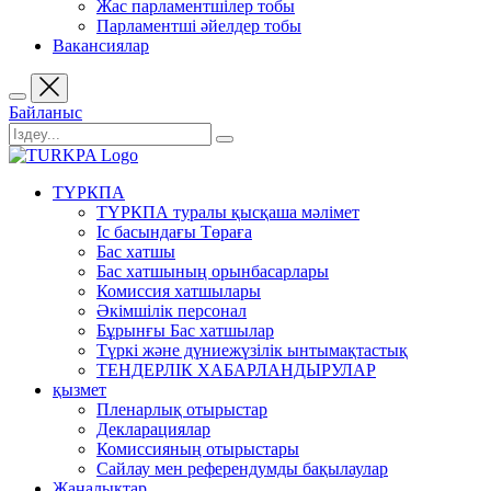
Жас парламентшілер тобы
Парламентші әйелдер тобы
Вакансиялар
Байланыс
ТҮРКПА
ТҮРКПА туралы қысқаша мәлімет
Iс басындағы Төраға
Бас хатшы
Бас хатшының орынбасарлары
Комиссия хатшылары
Әкімшілік персонал
Бұрынғы Бас хатшылар
Түркі және дүниежүзілік ынтымақтастық
ТЕНДЕРЛІК ХАБАРЛАНДЫРУЛАР
қызмет
Пленарлық отырыстар
Декларациялар
Комиссияның отырыстары
Сайлау мен референдумды бақылаулар
Жаңалықтар