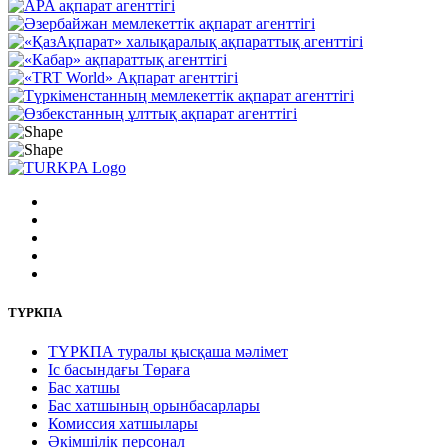
ТҮРКПА
ТҮРКПА туралы қысқаша мәлімет
Iс басындағы Төраға
Бас хатшы
Бас хатшының орынбасарлары
Комиссия хатшылары
Әкімшілік персонал