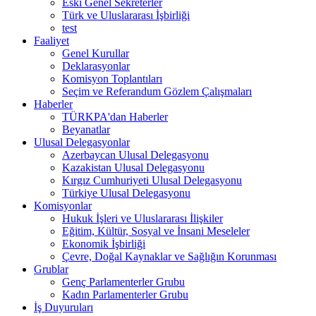
Eski Genel Sekreterler
Türk ve Uluslararası İşbirliği
test
Faaliyet
Genel Kurullar
Deklarasyonlar
Komisyon Toplantıları
Seçim ve Referandum Gözlem Çalışmaları
Haberler
TÜRKPA'dan Haberler
Beyanatlar
Ulusal Delegasyonlar
Azerbaycan Ulusal Delegasyonu
Kazakistan Ulusal Delegasyonu
Kırgız Cumhuriyeti Ulusal Delegasyonu
Türkiye Ulusal Delegasyonu
Komisyonlar
Hukuk İşleri ve Uluslararası İlişkiler
Eğitim, Kültür, Sosyal ve İnsani Meseleler
Ekonomik İşbirliği
Çevre, Doğal Kaynaklar ve Sağlığın Korunması
Grublar
Genç Parlamenterler Grubu
Kadın Parlamenterler Grubu
İş Duyuruları