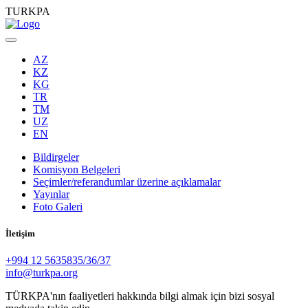
TURKPA
AZ
KZ
KG
TR
TM
UZ
EN
Bildirgeler
Komisyon Belgeleri
Seçimler/referandumlar üzerine açıklamalar
Yayınlar
Foto Galeri
İletişim
+994 12 5635835/36/37
info@turkpa.org
TÜRKPA'nın faaliyetleri hakkında bilgi almak için bizi sosyal