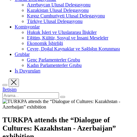
Azerbaycan Ulusal Delegasyonu
Kazakistan Ulusal Delegasyonu
Kırgız Cumhuriyeti Ulusal Delegasyonu
Türkiye Ulusal Delegasyonu
Komisyonlar
Hukuk İşleri ve Uluslararası İlişkiler
Eğitim, Kültür, Sosyal ve İnsani Meseleler
Ekonomik İşbirliği
Çevre, Doğal Kaynaklar ve Sağlığın Korunması
Grublar
Genç Parlamenterler Grubu
Kadın Parlamenterler Grubu
İş Duyuruları
İletişim
TURKPA attends the “Dialogue of
Cultures: Kazakhstan - Azerbaijan”
exhibition