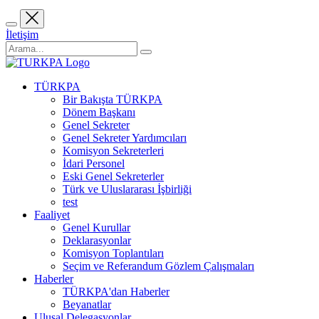
İletişim
TÜRKPA
Bir Bakışta TÜRKPA
Dönem Başkanı
Genel Sekreter
Genel Sekreter Yardımcıları
Komisyon Sekreterleri
İdari Personel
Eski Genel Sekreterler
Türk ve Uluslararası İşbirliği
test
Faaliyet
Genel Kurullar
Deklarasyonlar
Komisyon Toplantıları
Seçim ve Referandum Gözlem Çalışmaları
Haberler
TÜRKPA'dan Haberler
Beyanatlar
Ulusal Delegasyonlar