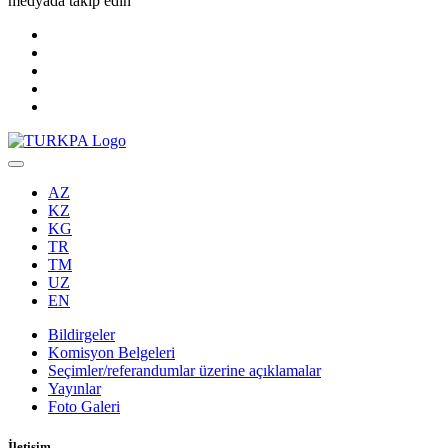
medyada takip edin
AZ
KZ
KG
TR
TM
UZ
EN
Bildirgeler
Komisyon Belgeleri
Seçimler/referandumlar üzerine açıklamalar
Yayınlar
Foto Galeri
İletişim