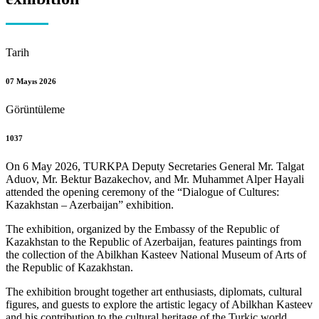
Tarih
07 Mayıs 2026
Görüntüleme
1037
On 6 May 2026, TURKPA Deputy Secretaries General Mr. Talgat
Aduov, Mr. Bektur Bazakechov, and Mr. Muhammet Alper Hayali
attended the opening ceremony of the “Dialogue of Cultures:
Kazakhstan – Azerbaijan” exhibition.
The exhibition, organized by the Embassy of the Republic of
Kazakhstan to the Republic of Azerbaijan, features paintings from
the collection of the Abilkhan Kasteev National Museum of Arts of
the Republic of Kazakhstan.
The exhibition brought together art enthusiasts, diplomats, cultural
figures, and guests to explore the artistic legacy of Abilkhan Kasteev
and his contribution to the cultural heritage of the Turkic world.