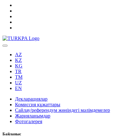
AZ
KZ
KG
TR
TM
UZ
EN
Декларациялар
Комиссия құжаттары
Сайлау/референдум жөніндегі мәлімдемелер
Жарияланымдар
Фотогалерея
Байланыс