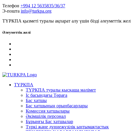
Телефон
+994 12 5635835/36/37
Э-пошта
info@turkpa.org
ТҮРКПА қызметі туралы ақпарат алу үшін бізді әлеуметтік жел
Әлеуметтік желі
ТҮРКПА
ТҮРКПА туралы қысқаша мәлімет
Iс басындағы Төраға
Бас хатшы
Бас хатшының орынбасарлары
Комиссия хатшылары
Әкімшілік персонал
Бұрынғы Бас хатшылар
Түркі және дүниежүзілік ынтымақтастық