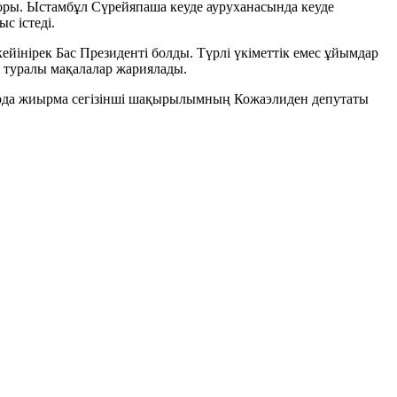
оры. Ыстамбұл Сүрейяпаша кеуде ауруханасында кеуде
с істеді.
ірек Бас Президенті болды. Түрлі үкіметтік емес ұйымдар
т туралы мақалалар жариялады.
да жиырма сегізінші шақырылымның Кожаэлиден депутаты