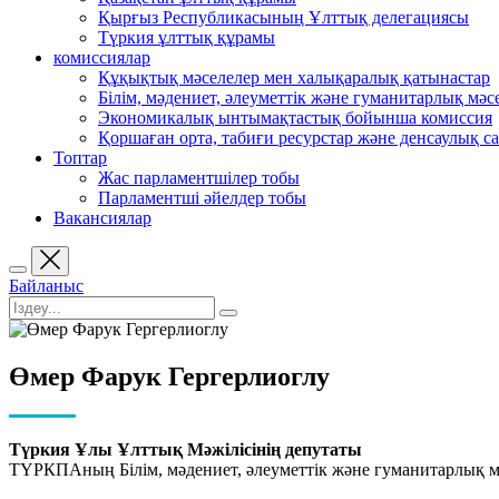
Қырғыз Республикасының Ұлттық делегациясы
Түркия ұлттық құрамы
комиссиялар
Құқықтық мәселелер мен халықаралық қатынастар
Білім, мәдениет, әлеуметтік және гуманитарлық мәс
Экономикалық ынтымақтастық бойынша комиссия
Қоршаған орта, табиғи ресурстар және денсаулық са
Топтар
Жас парламентшілер тобы
Парламентші әйелдер тобы
Вакансиялар
Байланыс
Өмер Фарук Гергерлиоглу
Түркия Ұлы Ұлттық Мәжілісінің депутаты
ТҮРКПАның Білім, мәдениет, әлеуметтік және гуманитарлық м