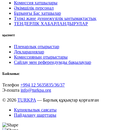
Комиссия хатшылары
Әкімшілік персонал
Бұрынғы Бас хатшылар
Түркі және дүниежүзілік ынтымақтастық
ТЕНДЕРЛІК ХАБАРЛАНДЫРУЛАР
қызмет
Пленарлық отырыстар
Декларациялар
Комиссияның отырыстары
Сайлау мен референдумды бақылаулар
Байланыс
Телефон
+994 12 5635835/36/37
Э-пошта
info@turkpa.org
© 2026
TURKPA
— Барлық құқықтар қорғалған
Құпиялылық саясаты
Пайдалану шарттары