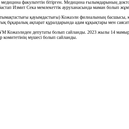
ң медицина факультетін бітірген. Медицина ғылымдарының докт
астап Измит Сека мемлекеттік ауруханасында маман болып жұмы
ақтастығы қауымдастығы) Кожаэли филиалының басшысы, кейін
ттық бұқаралық ақпарат құралдарында адам құқықтары мен саяса
М Кожаэлиден депутаты болып сайланды. 2023 жылы 14 мамыр
ер комитетінің мүшесі болып сайланды.