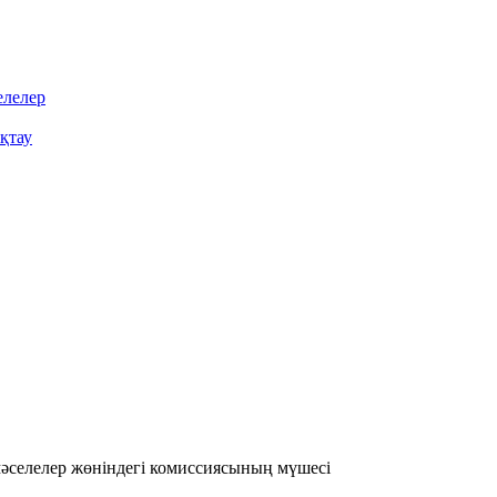
елелер
қтау
әселелер жөніндегі комиссиясының мүшесі