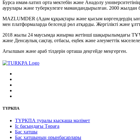
Бурса имам-хатип орта мектебін және Анадолу университетіні
аурулары және туберкулезге мамандандырылған. 2000 жылдан б
MAZLUMDER (Адам құқықтары және қысым көргендердің ынтым
мен платформаларда белсенді рөл атқарды. Жергілікті және ұл
2018 жылы 24 маусымда жиырма жетінші шақырылымдағы ТҰҰ
және Денсаулық сақтау, отбасы, еңбек және әлеуметтік мәселел
Ағылшын және араб тілдерін орташа деңгейде меңгерген.
ТҮРКПА
ТҮРКПА туралы қысқаша мәлімет
Iс басындағы Төраға
Бас хатшы
Бас хатшының орынбасарлары