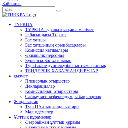
Байланыс
ТҮРКПА
ТҮРКПА туралы қысқаша мәлімет
Iс басындағы Төраға
Бас хатшы
Бас хатшының орынбасарлары
Комиссия хатшылары
Әкімшілік персонал
Бұрынғы Бас хатшылар
Түркі және дүниежүзілік ынтымақтастық
ТЕНДЕРЛІК ХАБАРЛАНДЫРУЛАР
қызмет
Пленарлық отырыстар
Декларациялар
Комиссияның отырыстары
Сайлау мен референдумды бақылаулар
Жаңалықтар
ТүркПА-ның жаңалықтары
Мәлімдемелер
Ұлттық құрамылар
Әзербайжан ұлттық құрамы
Қазақстан ұлттық құрамы