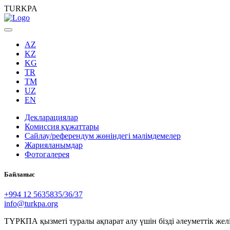
TURKPA
AZ
KZ
KG
TR
TM
UZ
EN
Декларациялар
Комиссия құжаттары
Сайлау/референдум жөніндегі мәлімдемелер
Жарияланымдар
Фотогалерея
Байланыс
+994 12 5635835/36/37
info@turkpa.org
ТҮРКПА қызметі туралы ақпарат алу үшін бізді әлеуметтік жел