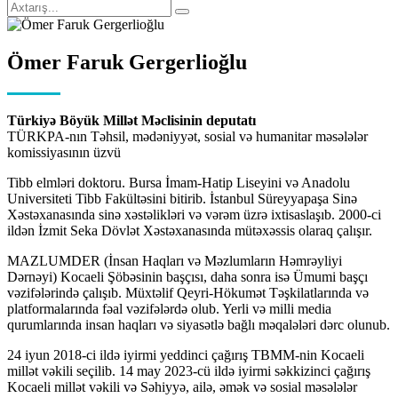
Ömer Faruk Gergerlioğlu
Türkiyə Böyük Millət Məclisinin deputatı
TÜRKPA-nın Təhsil, mədəniyyət, sosial və humanitar məsələlər
komissiyasının üzvü
Tibb elmləri doktoru. Bursa İmam-Hatip Liseyini və Anadolu
Universiteti Tibb Fakültəsini bitirib. İstanbul Süreyyapaşa Sinə
Xəstəxanasında sinə xəstəlikləri və vərəm üzrə ixtisaslaşıb. 2000-ci
ildən İzmit Seka Dövlət Xəstəxanasında mütəxəssis olaraq çalışır.
MAZLUMDER (İnsan Haqları və Məzlumların Həmrəyliyi
Dərnəyi) Kocaeli Şöbəsinin başçısı, daha sonra isə Ümumi başçı
vəzifələrində çalışıb. Müxtəlif Qeyri-Hökumət Təşkilatlarında və
platformalarında fəal vəzifələrdə olub. Yerli və milli media
qurumlarında insan haqları və siyasətlə bağlı məqalələri dərc olunub.
24 iyun 2018-ci ildə iyirmi yeddinci çağırış TBMM-nin Kocaeli
millət vəkili seçilib. 14 may 2023-cü ildə iyirmi səkkizinci çağırış
Kocaeli millət vəkili və Səhiyyə, ailə, əmək və sosial məsələlər