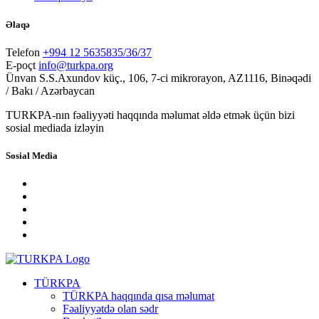
Əlaqə
Telefon
+994 12 5635835/36/37
E-poçt
info@turkpa.org
Ünvan
S.S.Axundov küç., 106, 7-ci mikrorayon, AZ1116, Binəqədi
/ Bakı / Azərbaycan
TURKPA-nın fəaliyyəti haqqında məlumat əldə etmək üçün bizi
sosial mediada izləyin
Sosial Media
TÜRKPA
TÜRKPA haqqında qısa məlumat
Fəaliyyətdə olan sədr