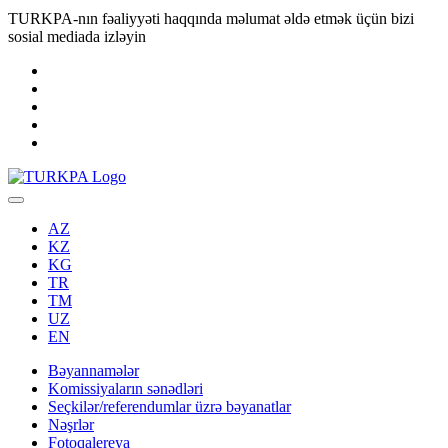
TURKPA-nın fəaliyyəti haqqında məlumat əldə etmək üçün bizi
sosial mediada izləyin
AZ
KZ
KG
TR
TM
UZ
EN
Bəyannamələr
Komissiyaların sənədləri
Seçkilər/referendumlar üzrə bəyanatlar
Nəşrlər
Fotoqalereya