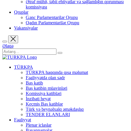
Ətraf mühit, təbii ehtiyatlar və sağlamlığın qorunması
komissiyası
Qruplar
Gənc Parlamentarilər Qrupu
Qadın Parlamentarilər Qrupu
Vakansiyalar
Əlaqə
TÜRKPA
TÜRKPA haqqında qısa məlumat
Fəaliyyətdə olan sədr
Baş katib
Baş katibin müavinləri
Komissiya katibləri
İnzibati heyət
Keçmiş Baş katiblər
Türk və beynəlxalq əməkdaşlıq
TENDER ELANLARI
Fəaliyyət
Plenar iclaslar
Bəyannamələr