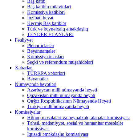
Baş katib
Baş katibin müavinləri
Komissiya katibləri
İnzibati heyət
Keçmiş Baş katiblər
Türk və beynəlxalq əməkdaşlıq
TENDER ELANLARI
Fəaliyyət
Plenar iclaslar
Bəyannamələr
Komissiya iclasları
Seçki və referendum müşahidələri
Xəbərlər
TÜRKPA xəbərləri
Bəyanatlar
Nümayəndə heyətləri
Azərbaycan milli nümayəndə heyəti
Qazaxıstan milli nümayəndə heyəti
Qırğız Respublikasının Nümayəndə Heyəti
Türkiyə milli nümayəndə heyəti
Komissiyalar
Hüquq məsələləri və beynəlxalq əlaqələr komissiyası
Təhsil, mədəniyyət, sosial və humanitar məsələlər
komissiyası
İqtisadi əməkdaşlıq komissiyası