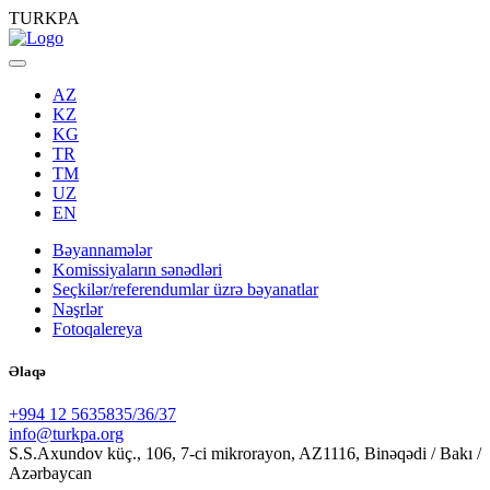
TURKPA
AZ
KZ
KG
TR
TM
UZ
EN
Bəyannamələr
Komissiyaların sənədləri
Seçkilər/referendumlar üzrə bəyanatlar
Nəşrlər
Fotoqalereya
Əlaqə
+994 12 5635835/36/37
info@turkpa.org
S.S.Axundov küç., 106, 7-ci mikrorayon, AZ1116, Binəqədi / Bakı /
Azərbaycan