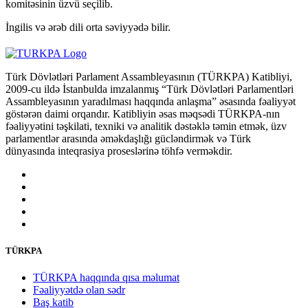
komitəsinin üzvü seçilib.
İngilis və ərəb dili orta səviyyədə bilir.
Türk Dövlətləri Parlament Assambleyasının (TÜRKPA) Katibliyi,
2009-cu ildə İstanbulda imzalanmış “Türk Dövlətləri Parlamentləri
Assambleyasının yaradılması haqqında anlaşma” əsasında fəaliyyət
göstərən daimi orqandır. Katibliyin əsas məqsədi TÜRKPA-nın
fəaliyyətini təşkilati, texniki və analitik dəstəklə təmin etmək, üzv
parlamentlər arasında əməkdaşlığı gücləndirmək və Türk
dünyasında inteqrasiya proseslərinə töhfə verməkdir.
TÜRKPA
TÜRKPA haqqında qısa məlumat
Fəaliyyətdə olan sədr
Baş katib