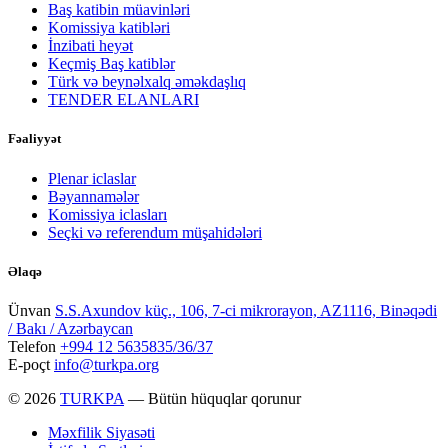
Baş katibin müavinləri
Komissiya katibləri
İnzibati heyət
Keçmiş Baş katiblər
Türk və beynəlxalq əməkdaşlıq
TENDER ELANLARI
Fəaliyyət
Plenar iclaslar
Bəyannamələr
Komissiya iclasları
Seçki və referendum müşahidələri
Əlaqə
Ünvan
S.S.Axundov küç., 106, 7-ci mikrorayon, AZ1116, Binəqədi
/ Bakı / Azərbaycan
Telefon
+994 12 5635835/36/37
E-poçt
info@turkpa.org
© 2026
TURKPA
— Bütün hüquqlar qorunur
Məxfilik Siyasəti