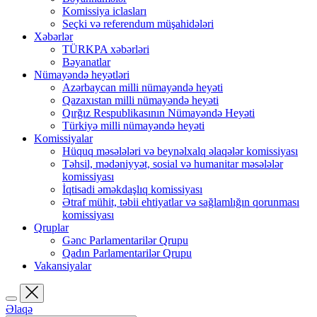
Komissiya iclasları
Seçki və referendum müşahidələri
Xəbərlər
TÜRKPA xəbərləri
Bəyanatlar
Nümayəndə heyətləri
Azərbaycan milli nümayəndə heyəti
Qazaxıstan milli nümayəndə heyəti
Qırğız Respublikasının Nümayəndə Heyəti
Türkiyə milli nümayəndə heyəti
Komissiyalar
Hüquq məsələləri və beynəlxalq əlaqələr komissiyası
Təhsil, mədəniyyət, sosial və humanitar məsələlər
komissiyası
İqtisadi əməkdaşlıq komissiyası
Ətraf mühit, təbii ehtiyatlar və sağlamlığın qorunması
komissiyası
Qruplar
Gənc Parlamentarilər Qrupu
Qadın Parlamentarilər Qrupu
Vakansiyalar
Əlaqə