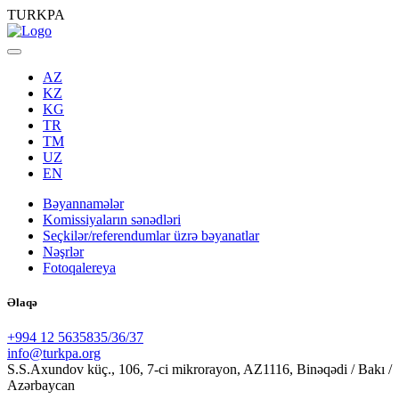
TURKPA
AZ
KZ
KG
TR
TM
UZ
EN
Bəyannamələr
Komissiyaların sənədləri
Seçkilər/referendumlar üzrə bəyanatlar
Nəşrlər
Fotoqalereya
Əlaqə
+994 12 5635835/36/37
info@turkpa.org
S.S.Axundov küç., 106, 7-ci mikrorayon, AZ1116, Binəqədi / Bakı /
Azərbaycan