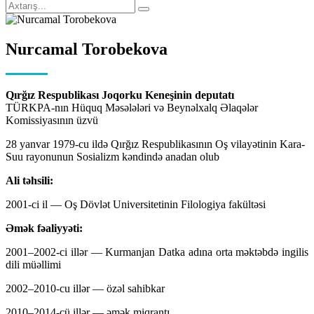
Nurcamal Torobekova
Qırğız Respublikası Joqorku Keneşinin deputatı
TÜRKPA-nın Hüquq Məsələləri və Beynəlxalq Əlaqələr
Komissiyasının üzvü
28 yanvar 1979-cu ildə Qırğız Respublikasının Oş vilayətinin Kara-
Suu rayonunun Sosializm kəndində anadan olub
Ali təhsili:
2001-ci il — Oş Dövlət Universitetinin Filologiya fakültəsi
Əmək fəaliyyəti:
2001–2002-ci illər — Kurmanjan Datka adına orta məktəbdə ingilis
dili müəllimi
2002–2010-cu illər — özəl sahibkar
2010–2014-cü illər — əmək miqrantı