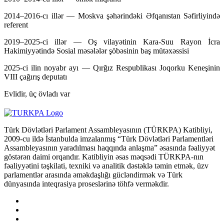
2014–2016-cı illər — Moskva şəhərindəki Əfqanıstan Səfirliyində
referent
2019–2025-ci illər — Oş vilayətinin Kara-Suu Rayon İcra
Hakimiyyətində Sosial məsələlər şöbəsinin baş mütəxəssisi
2025-ci ilin noyabr ayı — Qırğız Respublikası Joqorku Keneşinin
VIII çağırış deputatı
Evlidir, üç övladı var
Türk Dövlətləri Parlament Assambleyasının (TÜRKPA) Katibliyi,
2009-cu ildə İstanbulda imzalanmış “Türk Dövlətləri Parlamentləri
Assambleyasının yaradılması haqqında anlaşma” əsasında fəaliyyət
göstərən daimi orqandır. Katibliyin əsas məqsədi TÜRKPA-nın
fəaliyyətini təşkilati, texniki və analitik dəstəklə təmin etmək, üzv
parlamentlər arasında əməkdaşlığı gücləndirmək və Türk
dünyasında inteqrasiya proseslərinə töhfə verməkdir.