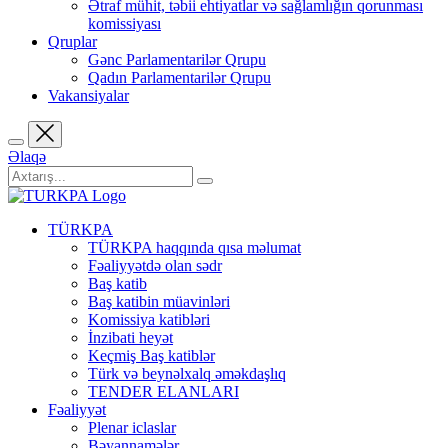
Ətraf mühit, təbii ehtiyatlar və sağlamlığın qorunması
komissiyası
Qruplar
Gənc Parlamentarilər Qrupu
Qadın Parlamentarilər Qrupu
Vakansiyalar
Əlaqə
TÜRKPA
TÜRKPA haqqında qısa məlumat
Fəaliyyətdə olan sədr
Baş katib
Baş katibin müavinləri
Komissiya katibləri
İnzibati heyət
Keçmiş Baş katiblər
Türk və beynəlxalq əməkdaşlıq
TENDER ELANLARI
Fəaliyyət
Plenar iclaslar
Bəyannamələr