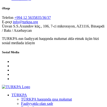
Əlaqə
Telefon
+994 12 5635835/36/37
E-poçt
info@turkpa.org
Ünvan
S.S.Axundov küç., 106, 7-ci mikrorayon, AZ1116, Binəqədi
/ Bakı / Azərbaycan
TURKPA-nın fəaliyyəti haqqında məlumat əldə etmək üçün bizi
sosial mediada izləyin
Sosial Media
TÜRKPA
TÜRKPA haqqında qısa məlumat
Fəaliyyətdə olan sədr