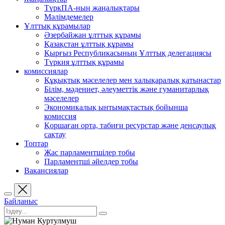
ТүркПА-ның жаңалықтары
Мәлімдемелер
Ұлттық құрамылар
Әзербайжан ұлттық құрамы
Қазақстан ұлттық құрамы
Қырғыз Республикасының Ұлттық делегациясы
Түркия ұлттық құрамы
комиссиялар
Құқықтық мәселелер мен халықаралық қатынастар
Білім, мәдениет, әлеуметтік және гуманитарлық
мәселелер
Экономикалық ынтымақтастық бойынша
комиссия
Қоршаған орта, табиғи ресурстар және денсаулық
сақтау
Топтар
Жас парламентшілер тобы
Парламентші әйелдер тобы
Вакансиялар
Байланыс