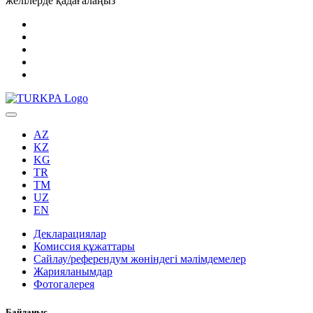
желілерде қадағалаңыз
AZ
KZ
KG
TR
TM
UZ
EN
Декларациялар
Комиссия құжаттары
Сайлау/референдум жөніндегі мәлімдемелер
Жарияланымдар
Фотогалерея
Байланыс