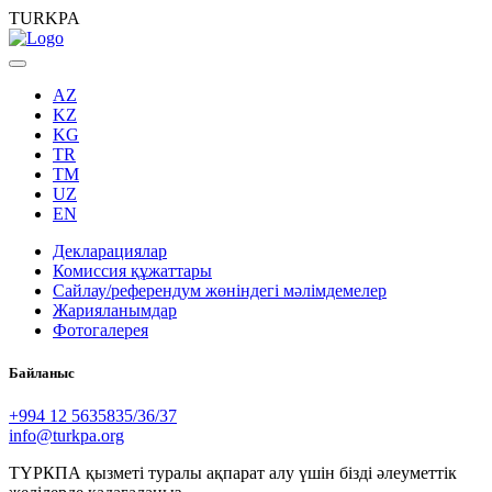
TURKPA
AZ
KZ
KG
TR
TM
UZ
EN
Декларациялар
Комиссия құжаттары
Сайлау/референдум жөніндегі мәлімдемелер
Жарияланымдар
Фотогалерея
Байланыс
+994 12 5635835/36/37
info@turkpa.org
ТҮРКПА қызметі туралы ақпарат алу үшін бізді әлеуметтік