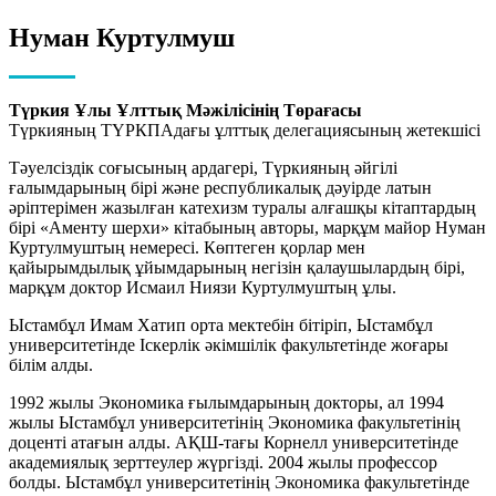
Нуман Куртулмуш
Түркия Ұлы Ұлттық Мәжілісінің Төрағасы
Түркияның ТҮРКПАдағы ұлттық делегациясының жетекшісі
Тәуелсіздік соғысының ардагері, Түркияның әйгілі
ғалымдарының бірі және республикалық дәуірде латын
әріптерімен жазылған катехизм туралы алғашқы кітаптардың
бірі «Аменту шерхи» кітабының авторы, марқұм майор Нуман
Куртулмуштың немересі. Көптеген қорлар мен
қайырымдылық ұйымдарының негізін қалаушылардың бірі,
марқұм доктор Исмаил Ниязи Куртулмуштың ұлы.
Ыстамбұл Имам Хатип орта мектебін бітіріп, Ыстамбұл
университетінде Іскерлік әкімшілік факультетінде жоғары
білім алды.
1992 жылы Экономика ғылымдарының докторы, ал 1994
жылы Ыстамбұл университетінің Экономика факультетінің
доценті атағын алды. АҚШ-тағы Корнелл университетінде
академиялық зерттеулер жүргізді. 2004 жылы профессор
болды. Ыстамбұл университетінің Экономика факультетінде