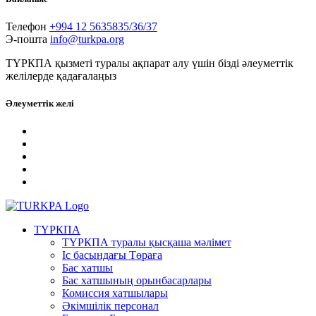
Телефон
+994 12 5635835/36/37
Э-пошта
info@turkpa.org
ТҮРКПА қызметі туралы ақпарат алу үшін бізді әлеуметтік
желілерде қадағалаңыз
Әлеуметтік желі
ТҮРКПА
ТҮРКПА туралы қысқаша мәлімет
Iс басындағы Төраға
Бас хатшы
Бас хатшының орынбасарлары
Комиссия хатшылары
Әкімшілік персонал