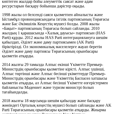
көптеген жылдар бойы әлеуметтік саясат және адам
ресурстарын басқару бойынша дәрістер оқыды.
1998 жылы ол белсенді саяси қызметпен айналысты және
Ыстамбұл провинциясындағы ізгілік партиясының Төрағасы
және Бас Әкімшілік Кеңестің мүшесі болды. 2008 жылы
«Бақыт» партиясының Төрағасы болып сайланды. 2010
жылдың 1 қарашасында «Халық дауысы» партиясын (HAS
Parti) құрды. 2012 жылы HAS Parti интеграциялануға шешім
қабылдап, Әділет және даму партиясымен (AK Parti)
біріктірілді. Ол экономикалық мәселелерге жауап беретін
Әділет және даму партиясы Төрағасының орынбасары
қызметін атқарды.
2014 жылғы 29 тамызда Алпыс екінші Үкіметте Премьер-
Министрдің орынбасары қызметіне кірісті. Алпыс үшінші,
Алпыс төртінші және Алпыс бесінші үкіметтерде Премьер-
Министрдің орынбасары және Үкіметтің Баспасөз хатшысы
қызметін атқарды, ал Алпыс бесінші Үкіметте өзгерістермен
байланысты Мәдениет және туризм министрі болып
тағайындалды.
2018 жылғы 18 маусымда шешім қабылдау және басқару
жөніндегі Орталық кеңестің мүшесі болып сайланды және AK
Parti Төрағасының орынбасары қызметін атқарды. Жиырма