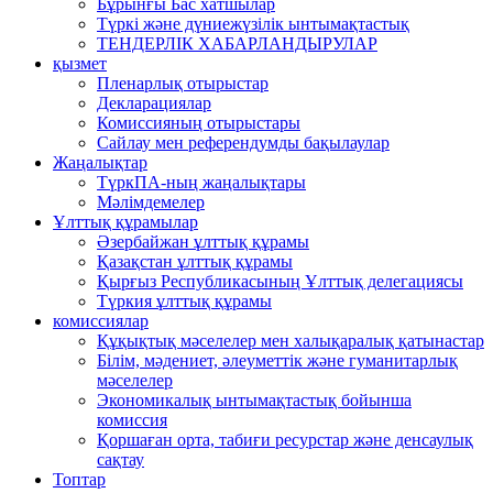
Бұрынғы Бас хатшылар
Түркі және дүниежүзілік ынтымақтастық
ТЕНДЕРЛІК ХАБАРЛАНДЫРУЛАР
қызмет
Пленарлық отырыстар
Декларациялар
Комиссияның отырыстары
Сайлау мен референдумды бақылаулар
Жаңалықтар
ТүркПА-ның жаңалықтары
Мәлімдемелер
Ұлттық құрамылар
Әзербайжан ұлттық құрамы
Қазақстан ұлттық құрамы
Қырғыз Республикасының Ұлттық делегациясы
Түркия ұлттық құрамы
комиссиялар
Құқықтық мәселелер мен халықаралық қатынастар
Білім, мәдениет, әлеуметтік және гуманитарлық
мәселелер
Экономикалық ынтымақтастық бойынша
комиссия
Қоршаған орта, табиғи ресурстар және денсаулық
сақтау
Топтар