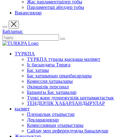
Жас парламентшілер тобы
Парламентші әйелдер тобы
Вакансиялар
Байланыс
ТҮРКПА
ТҮРКПА туралы қысқаша мәлімет
Iс басындағы Төраға
Бас хатшы
Бас хатшының орынбасарлары
Комиссия хатшылары
Әкімшілік персонал
Бұрынғы Бас хатшылар
Түркі және дүниежүзілік ынтымақтастық
ТЕНДЕРЛІК ХАБАРЛАНДЫРУЛАР
қызмет
Пленарлық отырыстар
Декларациялар
Комиссияның отырыстары
Сайлау мен референдумды бақылаулар
Жаңалықтар