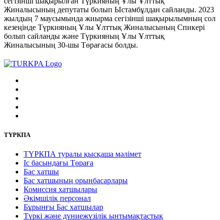
сегізінші шақырылған Түркияның Ұлы Ұлттық
Жиналысының депутаты болып Ыстамбұлдан сайланды. 2023
жылдың 7 маусымында жиырма сегізінші шақырылымның сол
кезеңінде Түркияның Ұлы Ұлттық Жиналысының Спикері
болып сайланды және Түркияның Ұлы Ұлттық
Жиналысының 30-шы Төрағасы болды.
ТҮРКПА
ТҮРКПА туралы қысқаша мәлімет
Iс басындағы Төраға
Бас хатшы
Бас хатшының орынбасарлары
Комиссия хатшылары
Әкімшілік персонал
Бұрынғы Бас хатшылар
Түркі және дүниежүзілік ынтымақтастық