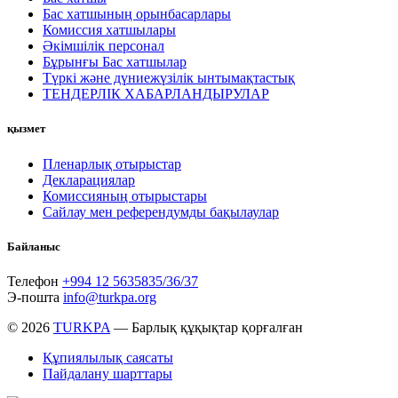
Бас хатшының орынбасарлары
Комиссия хатшылары
Әкімшілік персонал
Бұрынғы Бас хатшылар
Түркі және дүниежүзілік ынтымақтастық
ТЕНДЕРЛІК ХАБАРЛАНДЫРУЛАР
қызмет
Пленарлық отырыстар
Декларациялар
Комиссияның отырыстары
Сайлау мен референдумды бақылаулар
Байланыс
Телефон
+994 12 5635835/36/37
Э-пошта
info@turkpa.org
© 2026
TURKPA
— Барлық құқықтар қорғалған
Құпиялылық саясаты
Пайдалану шарттары