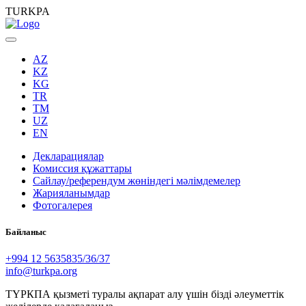
TURKPA
AZ
KZ
KG
TR
TM
UZ
EN
Декларациялар
Комиссия құжаттары
Сайлау/референдум жөніндегі мәлімдемелер
Жарияланымдар
Фотогалерея
Байланыс
+994 12 5635835/36/37
info@turkpa.org
ТҮРКПА қызметі туралы ақпарат алу үшін бізді әлеуметтік