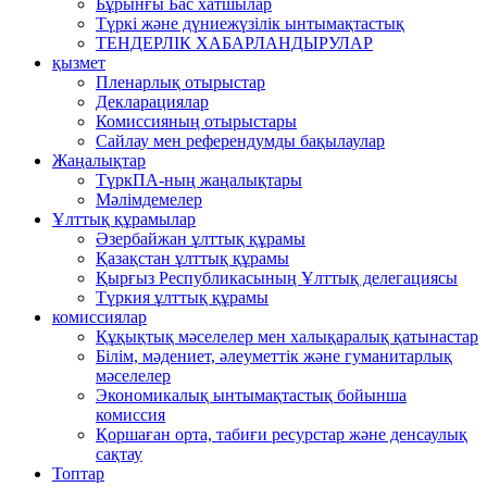
Бұрынғы Бас хатшылар
Түркі және дүниежүзілік ынтымақтастық
ТЕНДЕРЛІК ХАБАРЛАНДЫРУЛАР
қызмет
Пленарлық отырыстар
Декларациялар
Комиссияның отырыстары
Сайлау мен референдумды бақылаулар
Жаңалықтар
ТүркПА-ның жаңалықтары
Мәлімдемелер
Ұлттық құрамылар
Әзербайжан ұлттық құрамы
Қазақстан ұлттық құрамы
Қырғыз Республикасының Ұлттық делегациясы
Түркия ұлттық құрамы
комиссиялар
Құқықтық мәселелер мен халықаралық қатынастар
Білім, мәдениет, әлеуметтік және гуманитарлық
мәселелер
Экономикалық ынтымақтастық бойынша
комиссия
Қоршаған орта, табиғи ресурстар және денсаулық
сақтау
Топтар