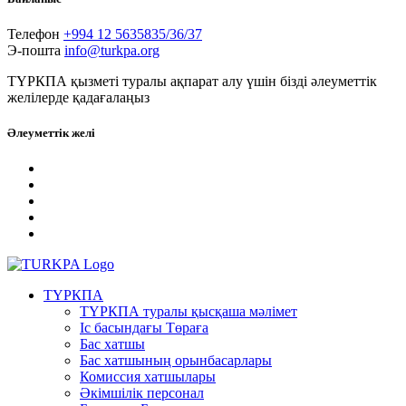
Телефон
+994 12 5635835/36/37
Э-пошта
info@turkpa.org
ТҮРКПА қызметі туралы ақпарат алу үшін бізді әлеуметтік
желілерде қадағалаңыз
Әлеуметтік желі
ТҮРКПА
ТҮРКПА туралы қысқаша мәлімет
Iс басындағы Төраға
Бас хатшы
Бас хатшының орынбасарлары
Комиссия хатшылары
Әкімшілік персонал