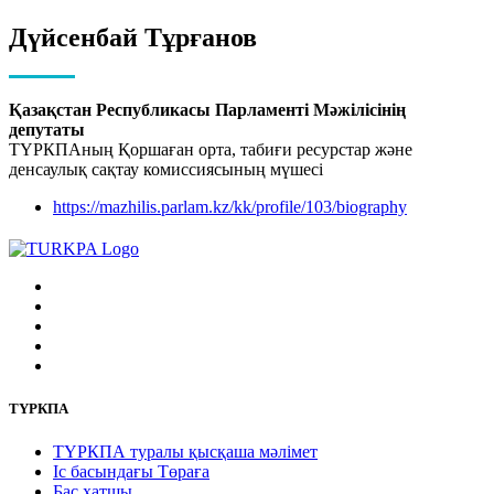
Дүйсенбай Тұрғанов
Қазақстан Республикасы Парламенті Мәжілісінің
депутаты
ТҮРКПАның Қоршаған орта, табиғи ресурстар және
денсаулық сақтау комиссиясының мүшесі
https://mazhilis.parlam.kz/kk/profile/103/biography
ТҮРКПА
ТҮРКПА туралы қысқаша мәлімет
Iс басындағы Төраға
Бас хатшы