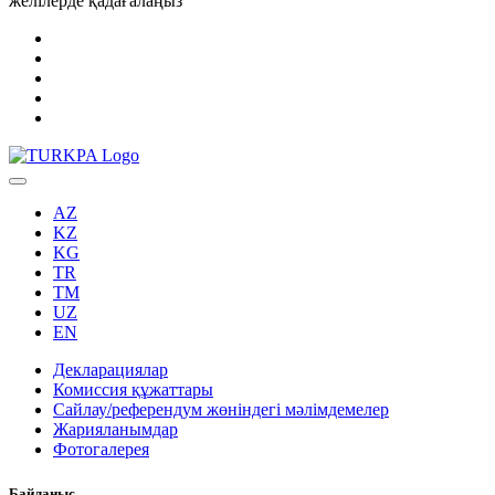
желілерде қадағалаңыз
AZ
KZ
KG
TR
TM
UZ
EN
Декларациялар
Комиссия құжаттары
Сайлау/референдум жөніндегі мәлімдемелер
Жарияланымдар
Фотогалерея
Байланыс