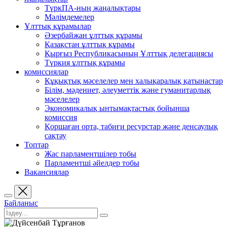
ТүркПА-ның жаңалықтары
Мәлімдемелер
Ұлттық құрамылар
Әзербайжан ұлттық құрамы
Қазақстан ұлттық құрамы
Қырғыз Республикасының Ұлттық делегациясы
Түркия ұлттық құрамы
комиссиялар
Құқықтық мәселелер мен халықаралық қатынастар
Білім, мәдениет, әлеуметтік және гуманитарлық
мәселелер
Экономикалық ынтымақтастық бойынша
комиссия
Қоршаған орта, табиғи ресурстар және денсаулық
сақтау
Топтар
Жас парламентшілер тобы
Парламентші әйелдер тобы
Вакансиялар
Байланыс