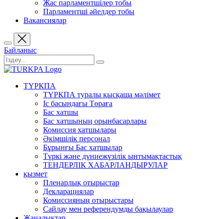
Жас парламентшілер тобы
Парламентші әйелдер тобы
Вакансиялар
Байланыс
ТҮРКПА
ТҮРКПА туралы қысқаша мәлімет
Iс басындағы Төраға
Бас хатшы
Бас хатшының орынбасарлары
Комиссия хатшылары
Әкімшілік персонал
Бұрынғы Бас хатшылар
Түркі және дүниежүзілік ынтымақтастық
ТЕНДЕРЛІК ХАБАРЛАНДЫРУЛАР
қызмет
Пленарлық отырыстар
Декларациялар
Комиссияның отырыстары
Сайлау мен референдумды бақылаулар
Жаңалықтар