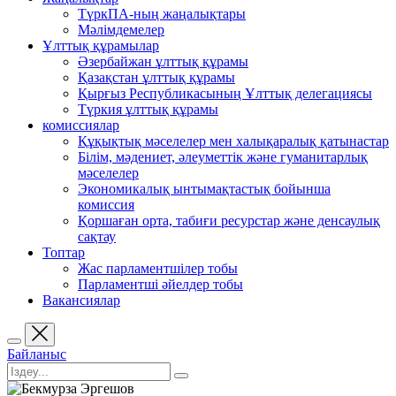
ТүркПА-ның жаңалықтары
Мәлімдемелер
Ұлттық құрамылар
Әзербайжан ұлттық құрамы
Қазақстан ұлттық құрамы
Қырғыз Республикасының Ұлттық делегациясы
Түркия ұлттық құрамы
комиссиялар
Құқықтық мәселелер мен халықаралық қатынастар
Білім, мәдениет, әлеуметтік және гуманитарлық
мәселелер
Экономикалық ынтымақтастық бойынша
комиссия
Қоршаған орта, табиғи ресурстар және денсаулық
сақтау
Топтар
Жас парламентшілер тобы
Парламентші әйелдер тобы
Вакансиялар
Байланыс