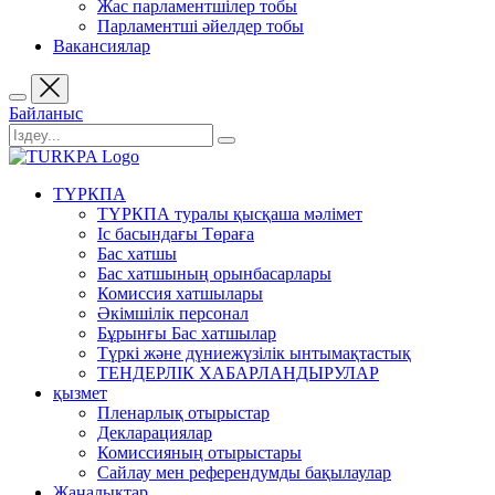
Жас парламентшілер тобы
Парламентші әйелдер тобы
Вакансиялар
Байланыс
ТҮРКПА
ТҮРКПА туралы қысқаша мәлімет
Iс басындағы Төраға
Бас хатшы
Бас хатшының орынбасарлары
Комиссия хатшылары
Әкімшілік персонал
Бұрынғы Бас хатшылар
Түркі және дүниежүзілік ынтымақтастық
ТЕНДЕРЛІК ХАБАРЛАНДЫРУЛАР
қызмет
Пленарлық отырыстар
Декларациялар
Комиссияның отырыстары
Сайлау мен референдумды бақылаулар
Жаңалықтар