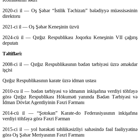
2020-ci il — Oş Şəhər “İstilik Təchizatı” bələdiyyə müəssisəsinin
direktoru
2021-ci il — Oş Şəhər Keneşinin üzvü
2024-cü il — Qırğız Respublikası Joqorku Keneşinin VII çağırış
deputatı
Təltifləri:
2008-ci il — Qırğız Respublikasının bədən tərbiyəsi üzrə əməkdar
işçisi
Qırğız Respublikasının karate üzrə idman ustası
2010-cu il — bədən tərbiyəsi və idmanın inkişafına verdiyi töhfəyə
görə Qırğız Respublikası Hökuməti yanında Bədən Tərbiyəsi və
İdman Dövlət Agentliyinin Fəxri Fərmanı
2014-cü il — “Şotokan” Karate-do Federasiyasının inkişafına
verdiyi töhfəyə görə Fəxri Fərman
2015-ci il — yol hərəkəti təhlükəsizliyi sahəsində fəal fəaliyyətinə
görə Oş Şəhər Meriyasının Fəxri Fərmanı