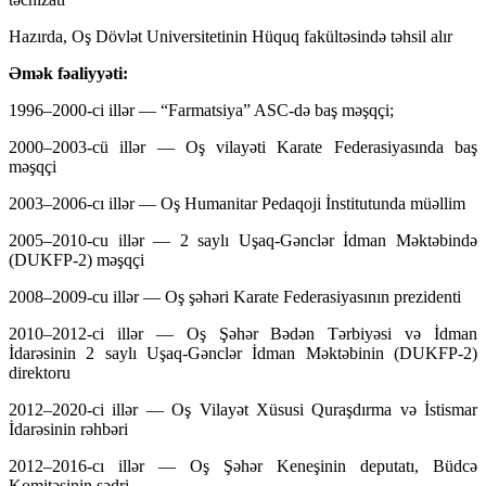
Hazırda, Oş Dövlət Universitetinin Hüquq fakültəsində təhsil alır
Əmək fəaliyyəti:
1996–2000-ci illər — “Farmatsiya” ASC-də baş məşqçi;
2000–2003-cü illər — Oş vilayəti Karate Federasiyasında baş
məşqçi
2003–2006-cı illər — Oş Humanitar Pedaqoji İnstitutunda müəllim
2005–2010-cu illər — 2 saylı Uşaq-Gənclər İdman Məktəbində
(DUKFP-2) məşqçi
2008–2009-cu illər — Oş şəhəri Karate Federasiyasının prezidenti
2010–2012-ci illər — Oş Şəhər Bədən Tərbiyəsi və İdman
İdarəsinin 2 saylı Uşaq-Gənclər İdman Məktəbinin (DUKFP-2)
direktoru
2012–2020-ci illər — Oş Vilayət Xüsusi Quraşdırma və İstismar
İdarəsinin rəhbəri
2012–2016-cı illər — Oş Şəhər Keneşinin deputatı, Büdcə
Komitəsinin sədri