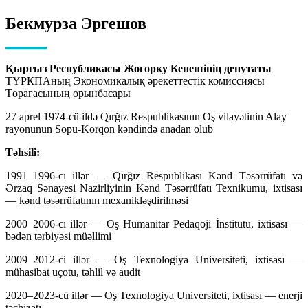
Бекмурза Эргешов
Қырғыз Республикасы Жогорку Кенешінің депутаты
ТҮРКПАның Экономикалық әрекеттестік комиссиясы
Төрағасының орынбасары
27 aprel 1974-cü ildə Qırğız Respublikasının Oş vilayətinin Alay
rayonunun Sopu-Korqon kəndində anadan olub
Təhsili:
1991–1996-cı illər — Qırğız Respublikası Kənd Təsərrüfatı və
Ərzaq Sənayesi Nazirliyinin Kənd Təsərrüfatı Texnikumu, ixtisası
— kənd təsərrüfatının mexanikləşdirilməsi
2000–2006-cı illər — Oş Humanitar Pedaqoji İnstitutu, ixtisası —
bədən tərbiyəsi müəllimi
2009–2012-ci illər — Oş Texnologiya Universiteti, ixtisası —
mühasibat uçotu, təhlil və audit
2020–2023-cü illər — Oş Texnologiya Universiteti, ixtisası — enerji
təchizatı