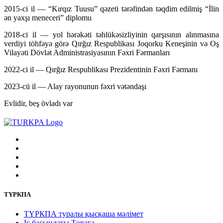
2015-ci il — “Kırqız Tuusu” qəzeti tərəfindən təqdim edilmiş “İlin
ən yaxşı meneceri” diplomu
2018-ci il — yol hərəkəti təhlükəsizliyinin qarşısının alınmasına
verdiyi töhfəyə görə Qırğız Respublikası Joqorku Keneşinin və Oş
Vilayəti Dövlət Administrasiyasının Fəxri Fərmanları
2022-ci il — Qırğız Respublikası Prezidentinin Fəxri Fərmanı
2023-cü il — Alay rayonunun fəxri vətəndaşı
Evlidir, beş övladı var
ТҮРКПА
ТҮРКПА туралы қысқаша мәлімет
Iс басындағы Төраға