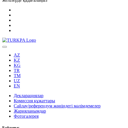
желілерде қадағалаңыз
AZ
KZ
KG
TR
TM
UZ
EN
Декларациялар
Комиссия құжаттары
Сайлау/референдум жөніндегі мәлімдемелер
Жарияланымдар
Фотогалерея
Байланыс