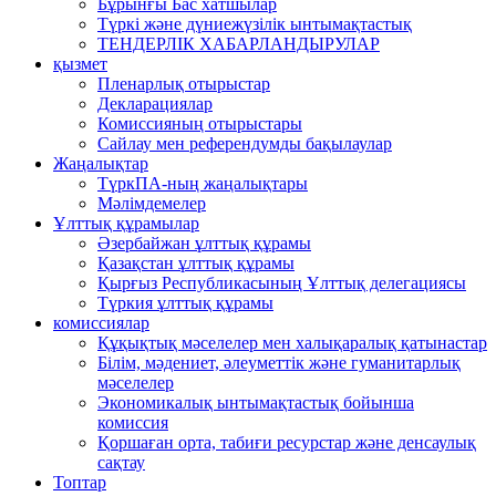
Бұрынғы Бас хатшылар
Түркі және дүниежүзілік ынтымақтастық
ТЕНДЕРЛІК ХАБАРЛАНДЫРУЛАР
қызмет
Пленарлық отырыстар
Декларациялар
Комиссияның отырыстары
Сайлау мен референдумды бақылаулар
Жаңалықтар
ТүркПА-ның жаңалықтары
Мәлімдемелер
Ұлттық құрамылар
Әзербайжан ұлттық құрамы
Қазақстан ұлттық құрамы
Қырғыз Республикасының Ұлттық делегациясы
Түркия ұлттық құрамы
комиссиялар
Құқықтық мәселелер мен халықаралық қатынастар
Білім, мәдениет, әлеуметтік және гуманитарлық
мәселелер
Экономикалық ынтымақтастық бойынша
комиссия
Қоршаған орта, табиғи ресурстар және денсаулық
сақтау
Топтар