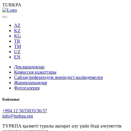
TURKPA
AZ
KZ
KG
TR
TM
UZ
EN
Декларациялар
Комиссия құжаттары
Сайлау/референдум жөніндегі мәлімдемелер
Жарияланымдар
Фотогалерея
Байланыс
+994 12 5635835/36/37
info@turkpa.org
ТҮРКПА қызметі туралы ақпарат алу үшін бізді әлеуметтік