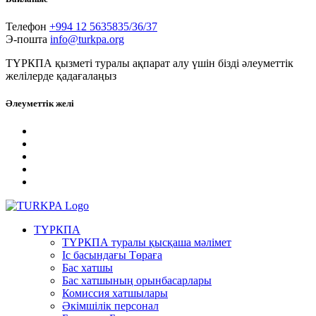
Телефон
+994 12 5635835/36/37
Э-пошта
info@turkpa.org
ТҮРКПА қызметі туралы ақпарат алу үшін бізді әлеуметтік
желілерде қадағалаңыз
Әлеуметтік желі
ТҮРКПА
ТҮРКПА туралы қысқаша мәлімет
Iс басындағы Төраға
Бас хатшы
Бас хатшының орынбасарлары
Комиссия хатшылары
Әкімшілік персонал