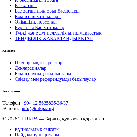
Бас хатшы
Бас хатшының орынбасарлары
Комиссия хатшылары
Әкімшілік персонал
Бұрынғы Бас хатшылар
Түркі және дүниежүзілік ынтымақтастық
ТЕНДЕРЛІК ХАБАРЛАНДЫРУЛАР
қызмет
Пленарлық отырыстар
Декларациялар
Комиссияның отырыстары
Сайлау мен референдумды бақылаулар
Байланыс
Телефон
+994 12 5635835/36/37
Э-пошта
info@turkpa.org
© 2026
TURKPA
— Барлық құқықтар қорғалған
Құпиялылық саясаты
Пайдалану шарттары