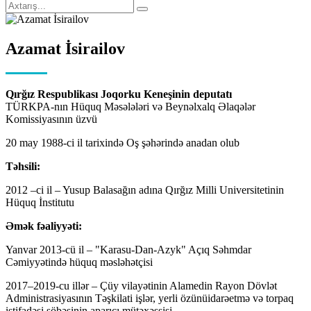
Azamat İsirailov
Qırğız Respublikası Joqorku Keneşinin deputatı
TÜRKPA-nın Hüquq Məsələləri və Beynəlxalq Əlaqələr
Komissiyasının üzvü
20 may 1988-ci il tarixində Oş şəhərində anadan olub
Təhsili:
2012 –ci il – Yusup Balasağın adına Qırğız Milli Universitetinin
Hüquq İnstitutu
Əmək fəaliyyəti:
Yanvar 2013-cü il – "Karasu-Dan-Azyk" Açıq Səhmdar
Cəmiyyətində hüquq məsləhətçisi
2017–2019-cu illər – Çüy vilayətinin Alamedin Rayon Dövlət
Administrasiyasının Təşkilati işlər, yerli özünüidarəetmə və torpaq
istifadəsi şöbəsinin aparıcı mütəxəssisi