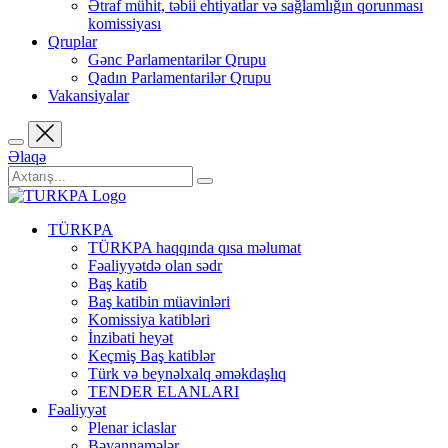
Ətraf mühit, təbii ehtiyatlar və sağlamlığın qorunması
komissiyası
Qruplar
Gənc Parlamentarilər Qrupu
Qadın Parlamentarilər Qrupu
Vakansiyalar
Əlaqə
TÜRKPA
TÜRKPA haqqında qısa məlumat
Fəaliyyətdə olan sədr
Baş katib
Baş katibin müavinləri
Komissiya katibləri
İnzibati heyət
Keçmiş Baş katiblər
Türk və beynəlxalq əməkdaşlıq
TENDER ELANLARI
Fəaliyyət
Plenar iclaslar
Bəyannamələr