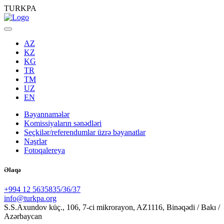
TURKPA
AZ
KZ
KG
TR
TM
UZ
EN
Bəyannamələr
Komissiyaların sənədləri
Seçkilər/referendumlar üzrə bəyanatlar
Nəşrlər
Fotoqalereya
Əlaqə
+994 12 5635835/36/37
info@turkpa.org
S.S.Axundov küç., 106, 7-ci mikrorayon, AZ1116, Binəqədi / Bakı /
Azərbaycan