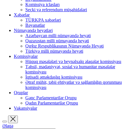
Komissiya iclasları
Seçki və referendum müşahidələri
Xəbərlər
TÜRKPA xəbərləri
Bəyanatlar
Nümayəndə heyətləri
Azərbaycan milli nümayəndə heyəti
Qazaxıstan milli nümayəndə heyəti
Qırğız Respublikasının Nümayəndə Heyəti
Türkiyə milli nümayəndə heyəti
Komissiyalar
Hüquq məsələləri və beynəlxalq əlaqələr komissiyası
Təhsil, mədəniyyət, sosial və humanitar məsələlər
komissiyası
İqtisadi əməkdaşlıq komissiyası
Ətraf mühit, təbii ehtiyatlar və sağlamlığın qorunması
komissiyası
Qruplar
Gənc Parlamentarilər Qrupu
Qadın Parlamentarilər Qrupu
Vakansiyalar
Əlaqə