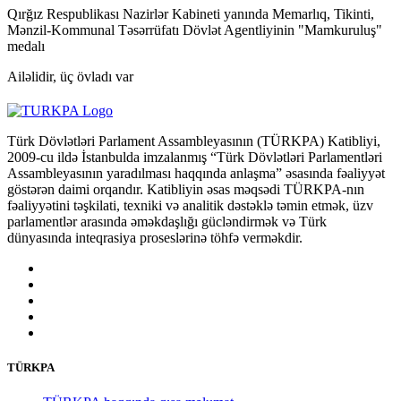
Qırğız Respublikası Nazirlər Kabineti yanında Memarlıq, Tikinti,
Mənzil-Kommunal Təsərrüfatı Dövlət Agentliyinin "Mamkuruluş"
medalı
Ailəlidir, üç övladı var
Türk Dövlətləri Parlament Assambleyasının (TÜRKPA) Katibliyi,
2009-cu ildə İstanbulda imzalanmış “Türk Dövlətləri Parlamentləri
Assambleyasının yaradılması haqqında anlaşma” əsasında fəaliyyət
göstərən daimi orqandır. Katibliyin əsas məqsədi TÜRKPA-nın
fəaliyyətini təşkilati, texniki və analitik dəstəklə təmin etmək, üzv
parlamentlər arasında əməkdaşlığı gücləndirmək və Türk
dünyasında inteqrasiya proseslərinə töhfə verməkdir.
TÜRKPA