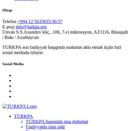
Əlaqə
Telefon
+994 12 5635835/36/37
E-poçt
info@turkpa.org
Ünvan
S.S.Axundov küç., 106, 7-ci mikrorayon, AZ1116, Binəqədi
/ Bakı / Azərbaycan
TURKPA-nın fəaliyyəti haqqında məlumat əldə etmək üçün bizi
sosial mediada izləyin
Sosial Media
TÜRKPA
TÜRKPA haqqında qısa məlumat
Fəaliyyətdə olan sədr