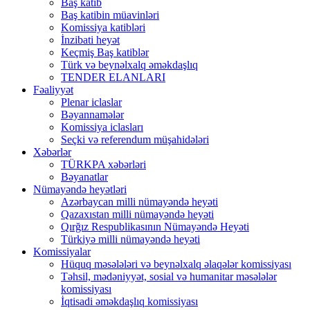
Baş katib
Baş katibin müavinləri
Komissiya katibləri
İnzibati heyət
Keçmiş Baş katiblər
Türk və beynəlxalq əməkdaşlıq
TENDER ELANLARI
Fəaliyyət
Plenar iclaslar
Bəyannamələr
Komissiya iclasları
Seçki və referendum müşahidələri
Xəbərlər
TÜRKPA xəbərləri
Bəyanatlar
Nümayəndə heyətləri
Azərbaycan milli nümayəndə heyəti
Qazaxıstan milli nümayəndə heyəti
Qırğız Respublikasının Nümayəndə Heyəti
Türkiyə milli nümayəndə heyəti
Komissiyalar
Hüquq məsələləri və beynəlxalq əlaqələr komissiyası
Təhsil, mədəniyyət, sosial və humanitar məsələlər
komissiyası
İqtisadi əməkdaşlıq komissiyası