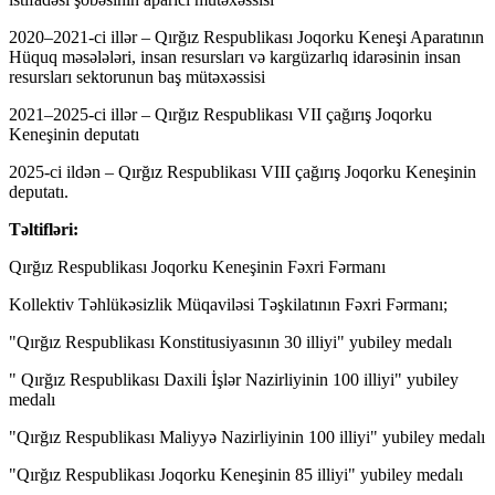
2020–2021-ci illər – Qırğız Respublikası Joqorku Keneşi Aparatının
Hüquq məsələləri, insan resursları və kargüzarlıq idarəsinin insan
resursları sektorunun baş mütəxəssisi
2021–2025-ci illər – Qırğız Respublikası VII çağırış Joqorku
Keneşinin deputatı
2025-ci ildən – Qırğız Respublikası VIII çağırış Joqorku Keneşinin
deputatı.
Təltifləri:
Qırğız Respublikası Joqorku Keneşinin Fəxri Fərmanı
Kollektiv Təhlükəsizlik Müqaviləsi Təşkilatının Fəxri Fərmanı;
"Qırğız Respublikası Konstitusiyasının 30 illiyi" yubiley medalı
" Qırğız Respublikası Daxili İşlər Nazirliyinin 100 illiyi" yubiley
medalı
"Qırğız Respublikası Maliyyə Nazirliyinin 100 illiyi" yubiley medalı
"Qırğız Respublikası Joqorku Keneşinin 85 illiyi" yubiley medalı