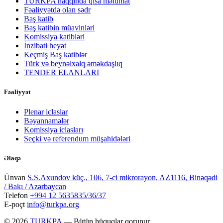
TÜRKPA haqqında qısa məlumat
Fəaliyyətdə olan sədr
Baş katib
Baş katibin müavinləri
Komissiya katibləri
İnzibati heyət
Keçmiş Baş katiblər
Türk və beynəlxalq əməkdaşlıq
TENDER ELANLARI
Fəaliyyət
Plenar iclaslar
Bəyannamələr
Komissiya iclasları
Seçki və referendum müşahidələri
Əlaqə
Ünvan
S.S.Axundov küç., 106, 7-ci mikrorayon, AZ1116, Binəqədi
/ Bakı / Azərbaycan
Telefon
+994 12 5635835/36/37
E-poçt
info@turkpa.org
© 2026
TURKPA
— Bütün hüquqlar qorunur