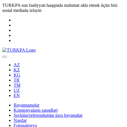
TURKPA-nın fəaliyyəti haqqında məlumat əldə etmək üçün bizi
sosial mediada izləyin
AZ
KZ
KG
TR
TM
UZ
EN
Bəyannamələr
Komissiyaların sənədləri
Seçkilər/referendumlar üzrə bəyanatlar
Nəşrlər
Fotoqalereya