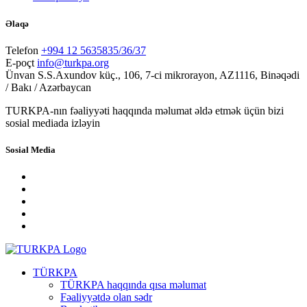
Əlaqə
Telefon
+994 12 5635835/36/37
E-poçt
info@turkpa.org
Ünvan
S.S.Axundov küç., 106, 7-ci mikrorayon, AZ1116, Binəqədi
/ Bakı / Azərbaycan
TURKPA-nın fəaliyyəti haqqında məlumat əldə etmək üçün bizi
sosial mediada izləyin
Sosial Media
TÜRKPA
TÜRKPA haqqında qısa məlumat
Fəaliyyətdə olan sədr