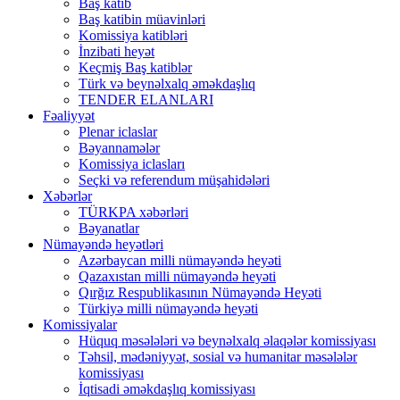
Baş katib
Baş katibin müavinləri
Komissiya katibləri
İnzibati heyət
Keçmiş Baş katiblər
Türk və beynəlxalq əməkdaşlıq
TENDER ELANLARI
Fəaliyyət
Plenar iclaslar
Bəyannamələr
Komissiya iclasları
Seçki və referendum müşahidələri
Xəbərlər
TÜRKPA xəbərləri
Bəyanatlar
Nümayəndə heyətləri
Azərbaycan milli nümayəndə heyəti
Qazaxıstan milli nümayəndə heyəti
Qırğız Respublikasının Nümayəndə Heyəti
Türkiyə milli nümayəndə heyəti
Komissiyalar
Hüquq məsələləri və beynəlxalq əlaqələr komissiyası
Təhsil, mədəniyyət, sosial və humanitar məsələlər
komissiyası
İqtisadi əməkdaşlıq komissiyası