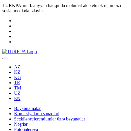
TURKPA-nın fəaliyyəti haqqında məlumat əldə etmək üçün bizi
sosial mediada izləyin
AZ
KZ
KG
TR
TM
UZ
EN
Bəyannamələr
Komissiyaların sənədləri
Seçkilər/referendumlar üzrə bəyanatlar
Nəşrlər
Fotoqalereya