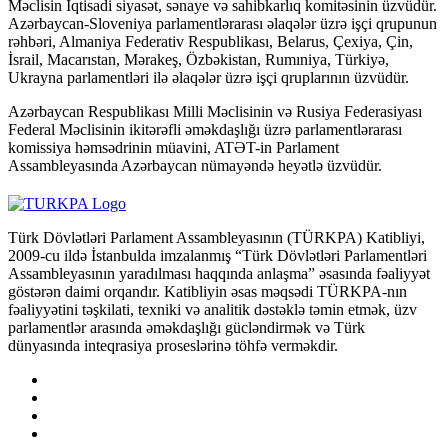
Məclisin İqtisadi siyasət, sənaye və sahibkarlıq komitəsinin üzvüdür.
Azərbaycan-Sloveniya parlamentlərarası əlaqələr üzrə işçi qrupunun
rəhbəri, Almaniya Federativ Respublikası, Belarus, Çexiya, Çin,
İsrail, Macarıstan, Mərakeş, Özbəkistan, Rumıniya, Türkiyə,
Ukrayna parlamentləri ilə əlaqələr üzrə işçi qruplarının üzvüdür.
Azərbaycan Respublikası Milli Məclisinin və Rusiya Federasiyası
Federal Məclisinin ikitərəfli əməkdaşlığı üzrə parlamentlərarası
komissiya həmsədrinin müavini, ATƏT-in Parlament
Assambleyasında Azərbaycan nümayəndə heyətlə üzvüdür.
Türk Dövlətləri Parlament Assambleyasının (TÜRKPA) Katibliyi,
2009-cu ildə İstanbulda imzalanmış “Türk Dövlətləri Parlamentləri
Assambleyasının yaradılması haqqında anlaşma” əsasında fəaliyyət
göstərən daimi orqandır. Katibliyin əsas məqsədi TÜRKPA-nın
fəaliyyətini təşkilati, texniki və analitik dəstəklə təmin etmək, üzv
parlamentlər arasında əməkdaşlığı gücləndirmək və Türk
dünyasında inteqrasiya proseslərinə töhfə verməkdir.