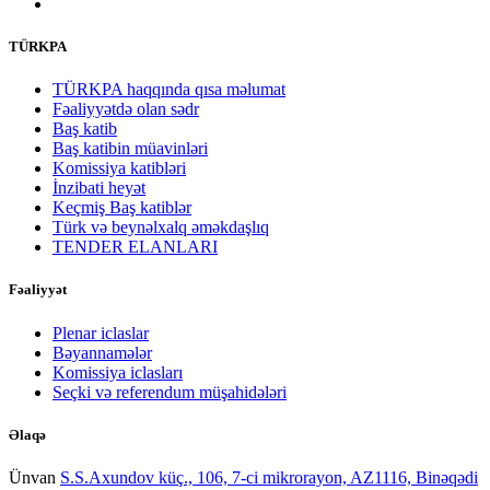
TÜRKPA
TÜRKPA haqqında qısa məlumat
Fəaliyyətdə olan sədr
Baş katib
Baş katibin müavinləri
Komissiya katibləri
İnzibati heyət
Keçmiş Baş katiblər
Türk və beynəlxalq əməkdaşlıq
TENDER ELANLARI
Fəaliyyət
Plenar iclaslar
Bəyannamələr
Komissiya iclasları
Seçki və referendum müşahidələri
Əlaqə
Ünvan
S.S.Axundov küç., 106, 7-ci mikrorayon, AZ1116, Binəqədi