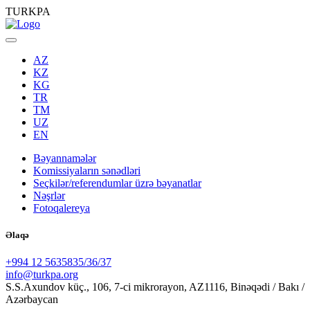
TURKPA
AZ
KZ
KG
TR
TM
UZ
EN
Bəyannamələr
Komissiyaların sənədləri
Seçkilər/referendumlar üzrə bəyanatlar
Nəşrlər
Fotoqalereya
Əlaqə
+994 12 5635835/36/37
info@turkpa.org
S.S.Axundov küç., 106, 7-ci mikrorayon, AZ1116, Binəqədi / Bakı /
Azərbaycan