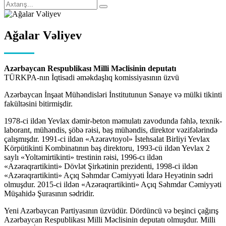
Ağalar Vəliyev
Azərbaycan Respublikası Milli Məclisinin deputatı
TÜRKPA-nın İqtisadi əməkdaşlıq komissiyasının üzvü
Azərbaycan İnşaat Mühəndisləri İnstitutunun Sənaye və mülki tikinti
fakültəsini bitirmişdir.
1978-ci ildən Yevlax dəmir-beton məmulatı zavodunda fəhlə, texnik-
laborant, mühəndis, şöbə rəisi, baş mühəndis, direktor vəzifələrində
çalışmışdır. 1991-ci ildən «Azəravtoyol» İstehsalat Birliyi Yevlax
Körpütikinti Kombinatının baş direktoru, 1993-cü ildən Yevlax 2
saylı «Yoltəmirtikinti» trestinin rəisi, 1996-cı ildən
«Azəraqrartikinti» Dövlət Şirkətinin prezidenti, 1998-ci ildən
«Azəraqrartikinti» Açıq Səhmdar Cəmiyyəti İdarə Heyətinin sədri
olmuşdur. 2015-ci ildən «Azəraqrartikinti» Açıq Səhmdar Cəmiyyəti
Müşahidə Şurasının sədridir.
Yeni Azərbaycan Partiyasının üzvüdür. Dördüncü və beşinci çağırış
Azərbaycan Respublikası Milli Məclisinin deputatı olmuşdur. Milli