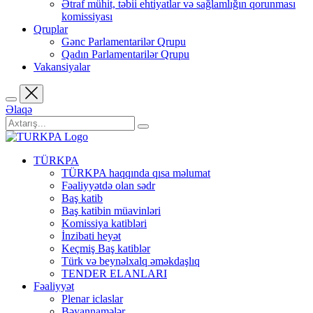
Ətraf mühit, təbii ehtiyatlar və sağlamlığın qorunması
komissiyası
Qruplar
Gənc Parlamentarilər Qrupu
Qadın Parlamentarilər Qrupu
Vakansiyalar
Əlaqə
TÜRKPA
TÜRKPA haqqında qısa məlumat
Fəaliyyətdə olan sədr
Baş katib
Baş katibin müavinləri
Komissiya katibləri
İnzibati heyət
Keçmiş Baş katiblər
Türk və beynəlxalq əməkdaşlıq
TENDER ELANLARI
Fəaliyyət
Plenar iclaslar
Bəyannamələr