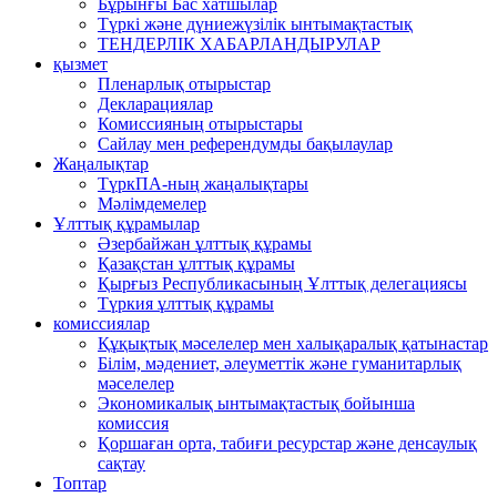
Бұрынғы Бас хатшылар
Түркі және дүниежүзілік ынтымақтастық
ТЕНДЕРЛІК ХАБАРЛАНДЫРУЛАР
қызмет
Пленарлық отырыстар
Декларациялар
Комиссияның отырыстары
Сайлау мен референдумды бақылаулар
Жаңалықтар
ТүркПА-ның жаңалықтары
Мәлімдемелер
Ұлттық құрамылар
Әзербайжан ұлттық құрамы
Қазақстан ұлттық құрамы
Қырғыз Республикасының Ұлттық делегациясы
Түркия ұлттық құрамы
комиссиялар
Құқықтық мәселелер мен халықаралық қатынастар
Білім, мәдениет, әлеуметтік және гуманитарлық
мәселелер
Экономикалық ынтымақтастық бойынша
комиссия
Қоршаған орта, табиғи ресурстар және денсаулық
сақтау
Топтар