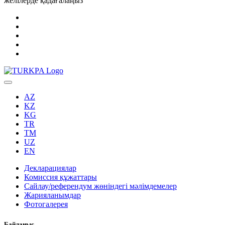
желілерде қадағалаңыз
AZ
KZ
KG
TR
TM
UZ
EN
Декларациялар
Комиссия құжаттары
Сайлау/референдум жөніндегі мәлімдемелер
Жарияланымдар
Фотогалерея
Байланыс