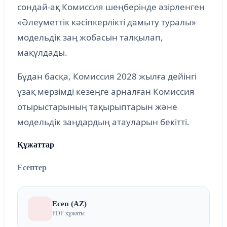
сондай-ақ Комиссия шеңберінде әзірленген
«Әлеуметтік кәсіпкерлікті дамыту туралы»
модельдік заң жобасын талқылап,
мақұлдады.
Бұдан басқа, Комиссия 2028 жылға дейінгі
ұзақ мерзімді кезеңге арналған Комиссия
отырыстарының тақырыптарын және
модельдік заңдардың атауларын бекітті.
Құжаттар
Есептер
Есеп (AZ)
PDF құжаты