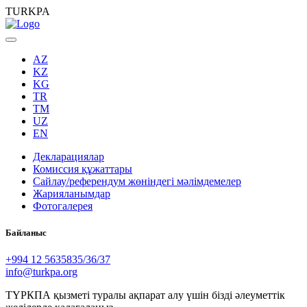
TURKPA
AZ
KZ
KG
TR
TM
UZ
EN
Декларациялар
Комиссия құжаттары
Сайлау/референдум жөніндегі мәлімдемелер
Жарияланымдар
Фотогалерея
Байланыс
+994 12 5635835/36/37
info@turkpa.org
ТҮРКПА қызметі туралы ақпарат алу үшін бізді әлеуметтік