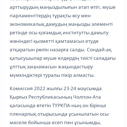
арттырудың маңыздылығын атап өтіп, мүше
парламенттердің тұрақты өсу мен
экономикалық дамудың маңызды элементі
ретінде осы қоғамдық институтты дамыту
жөніндегі қызметті қамтамасыз етуде
атқаратын рөлін назарға салды. Сондай-ақ
қатысушылар мүше елдердің тиісті саладағы
ұлттық заңнамасын жақындастыру
мүмкіндіктері туралы пікір алмасты.
Комиссия 2022 жылғы 23-24 маусымда
Қырғыз Республикасының Чолпон-Ата
қаласында өтетін ТҮРКПА-ның он бірінші
пленарлық отырысында ұсынылатын осы
мәселе бойынша есеп пен ұсынымды,