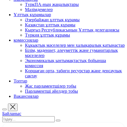
ТүркПА-ның жаңалықтары
Мәлімдемелер
Ұлттық құрамылар
Әзербайжан ұлттық құрамы
Қазақстан ұлттық құрамы
Қырғыз Республикасының Ұлттық делегациясы
Түркия ұлттық құрамы
комиссиялар
Құқықтық мәселелер мен халықаралық қатынастар
Білім, мәдениет, әлеуметтік және гуманитарлық
мәселелер
Экономикалық ынтымақтастық бойынша
комиссия
Қоршаған орта, табиғи ресурстар және денсаулық
сақтау
Топтар
Жас парламентшілер тобы
Парламентші әйелдер тобы
Вакансиялар
Байланыс