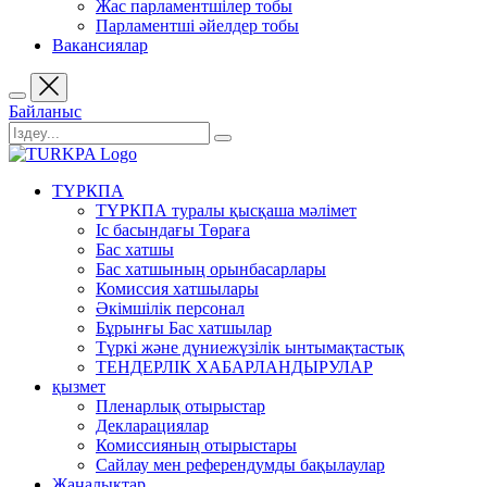
Жас парламентшілер тобы
Парламентші әйелдер тобы
Вакансиялар
Байланыс
ТҮРКПА
ТҮРКПА туралы қысқаша мәлімет
Iс басындағы Төраға
Бас хатшы
Бас хатшының орынбасарлары
Комиссия хатшылары
Әкімшілік персонал
Бұрынғы Бас хатшылар
Түркі және дүниежүзілік ынтымақтастық
ТЕНДЕРЛІК ХАБАРЛАНДЫРУЛАР
қызмет
Пленарлық отырыстар
Декларациялар
Комиссияның отырыстары
Сайлау мен референдумды бақылаулар
Жаңалықтар