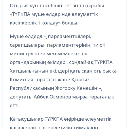
Отырыс күн тәртібінің негізгі тақырыбы
«ТҮРКПА мүше елдерінде әлеуметтік
кәсіпкерлікті қолдау» болды.
Мүше елдердің парламентшілері,
сарапшылары, парламенттерінің, тиісті
министрліктер мен мемлекеттік
органдарының өкілдері, сондай-ақ ТҮРКПА
Хатшылығының өкілдері қатысқан отырысқа
Комиссия Төрағасы және Қырғыз
Республикасының Жогорку Кенешінің
депутаты Айбек Осмонов мырза төрағалық
етті.
Қатысушылар ТҮРКПА өңірінде әлеуметтік
кәсіпкерлікті ілгерілетудің тиімділігін