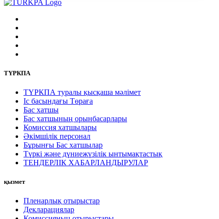
ТҮРКПА
ТҮРКПА туралы қысқаша мәлімет
Iс басындағы Төраға
Бас хатшы
Бас хатшының орынбасарлары
Комиссия хатшылары
Әкімшілік персонал
Бұрынғы Бас хатшылар
Түркі және дүниежүзілік ынтымақтастық
ТЕНДЕРЛІК ХАБАРЛАНДЫРУЛАР
қызмет
Пленарлық отырыстар
Декларациялар
Комиссияның отырыстары