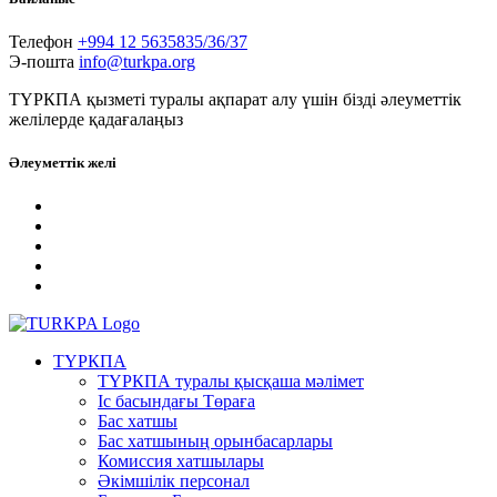
Телефон
+994 12 5635835/36/37
Э-пошта
info@turkpa.org
ТҮРКПА қызметі туралы ақпарат алу үшін бізді әлеуметтік
желілерде қадағалаңыз
Әлеуметтік желі
ТҮРКПА
ТҮРКПА туралы қысқаша мәлімет
Iс басындағы Төраға
Бас хатшы
Бас хатшының орынбасарлары
Комиссия хатшылары
Әкімшілік персонал