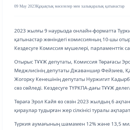
09 May 2023
Құқықтық мәселелер мен халықаралық қатынастар
2023 жылғы 9 наурызда онлайн-форматта Түр
қатынастар жөніндегі комиссияның 10-шы оты
Кездесуге Комиссия мүшелері, парламенттік 
Отырыс ТҰҰЖ депутаты, Комиссия Төрағасы Эр
Меджлисінің депутаты Джаваншир Фейзиев, Қа
Жогорку Кенешінің депутаты Нуржигит Кадырб
сөз сөйледі. Кездесуге ТҮРКПА-дағы ТҰҰЖ дел
Төраға Эрол Кайя өз сөзін 2023 жылдың 6 ақ
қираулар тудырған жер сілкінісі туралы ақпара
Түркия аумағының шамамен 12% және 13,5 милли