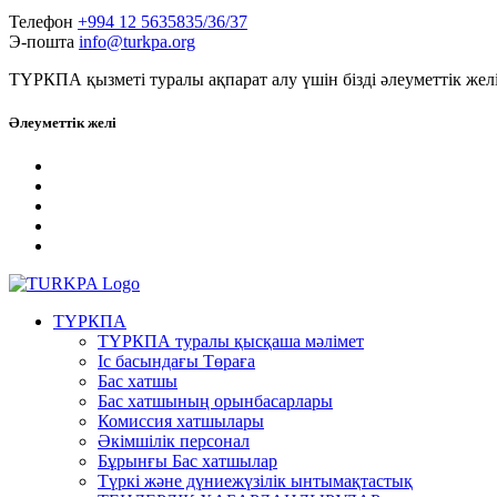
Телефон
+994 12 5635835/36/37
Э-пошта
info@turkpa.org
ТҮРКПА қызметі туралы ақпарат алу үшін бізді әлеуметтік жел
Әлеуметтік желі
ТҮРКПА
ТҮРКПА туралы қысқаша мәлімет
Iс басындағы Төраға
Бас хатшы
Бас хатшының орынбасарлары
Комиссия хатшылары
Әкімшілік персонал
Бұрынғы Бас хатшылар
Түркі және дүниежүзілік ынтымақтастық