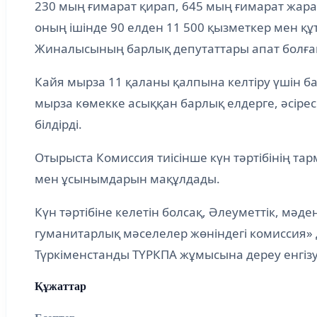
230 мың ғимарат қирап, 645 мың ғимарат жара
оның ішінде 90 елден 11 500 қызметкер мен қ
Жиналысының барлық депутаттары апат болған
Кайя мырза 11 қаланы қалпына келтіру үшін б
мырза көмекке асыққан барлық елдерге, әсіре
білдірді.
Отырыста Комиссия тиісінше күн тәртібінің та
мен ұсынымдарын мақұлдады.
Күн тәртібіне келетін болсақ, Әлеуметтік, мә
гуманитарлық мәселелер жөніндегі комиссия» 
Түркіменстанды ТҮРКПА жұмысына дереу енгізуг
Құжаттар