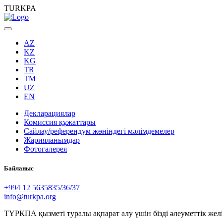
TURKPA
AZ
KZ
KG
TR
TM
UZ
EN
Декларациялар
Комиссия құжаттары
Сайлау/референдум жөніндегі мәлімдемелер
Жарияланымдар
Фотогалерея
Байланыс
+994 12 5635835/36/37
info@turkpa.org
ТҮРКПА қызметі туралы ақпарат алу үшін бізді әлеуметтік жел