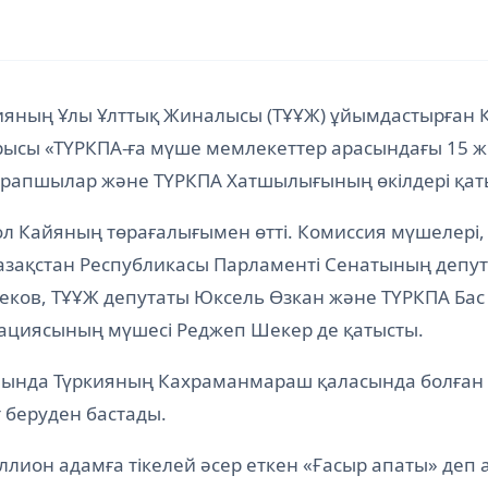
кияның Ұлы Ұлттық Жиналысы (ТҰҰЖ) ұйымдастырған 
рысы «ТҮРКПА-ға мүше мемлекеттер арасындағы 15 
сарапшылар және ТҮРКПА Хатшылығының өкілдері қат
ол Кайяның төрағалығымен өтті. Комиссия мүшелері
зақстан Республикасы Парламенті Сенатының депут
еков, ТҰҰЖ депутаты Юксель Өзкан және ТҮРКПА Ба
егациясының мүшесі Реджеп Шекер де қатысты.
панында Түркияның Кахраманмараш қаласында болған
т беруден бастады.
он адамға тікелей әсер еткен «Ғасыр апаты» деп ат