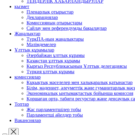
ТЕНДЕРЛІК ХАБАРЛАНДЫРУЛАР
қызмет
Пленарлық отырыстар
Декларациялар
Комиссияның отырыстары
Сайлау мен референдумды бақылаулар
Жаңалықтар
ТүркПА-ның жаңалықтары
Мәлімдемелер
Ұлттық құрамылар
Әзербайжан ұлттық құрамы
Қазақстан ұлттық құрамы
Қырғыз Республикасының Ұлттық делегациясы
Түркия ұлттық құрамы
комиссиялар
Құқықтық мәселелер мен халықаралық қатынастар
Білім, мәдениет, әлеуметтік және гуманитарлық мәс
Экономикалық ынтымақтастық бойынша комиссия
Қоршаған орта, табиғи ресурстар және денсаулық са
Топтар
Жас парламентшілер тобы
Парламентші әйелдер тобы
Вакансиялар