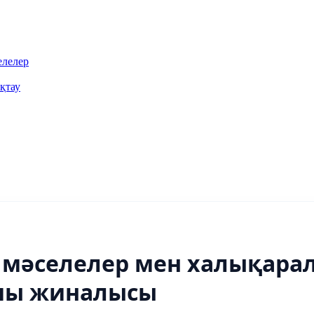
елелер
қтау
мәселелер мен халықара
шы жиналысы