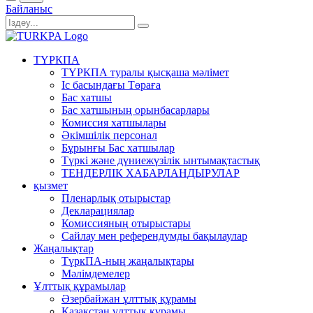
Байланыс
ТҮРКПА
ТҮРКПА туралы қысқаша мәлімет
Iс басындағы Төраға
Бас хатшы
Бас хатшының орынбасарлары
Комиссия хатшылары
Әкімшілік персонал
Бұрынғы Бас хатшылар
Түркі және дүниежүзілік ынтымақтастық
ТЕНДЕРЛІК ХАБАРЛАНДЫРУЛАР
қызмет
Пленарлық отырыстар
Декларациялар
Комиссияның отырыстары
Сайлау мен референдумды бақылаулар
Жаңалықтар
ТүркПА-ның жаңалықтары
Мәлімдемелер
Ұлттық құрамылар
Әзербайжан ұлттық құрамы
Қазақстан ұлттық құрамы