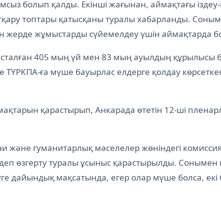
мсыз болып қалды. Екінші жағынан, аймақтағы іздеу
ұтқару топтары қатысқаны туралы хабарланды. Соным
 жерде жұмыстарды сүйемелдеу үшін аймақтарда бол
асталған 405 мың үй мен 83 мың ауылдың құрылысы б
се ТҮРКПА-ға мүше бауырлас елдерге қолдау көрсетк
рмақтарын қарастырып, Анкарада өтетін 12-ші плена
дени және гуманитарлық мәселелер жөніндегі комисси
деп өзгерту туралы ұсыныс қарастырылды. Сонымен 
е дайындық мақсатында, егер олар мүше болса, екі б