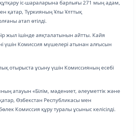
-құтқару іс-шараларына барлығы 271 мың адам,
ен қатар, Түркияның Ұлы Ұлттық
ғаны атап өтілді.
ір жыл ішінде аяқталатынын айтты. Кайя
ені үшін Комиссия мүшелері атынан алғысын
рлық отырыста ұсыну үшін Комиссияның есебі
яның атауын «Білім, мәдениет, әлеуметтік және
қатар, Өзбекстан Республикасы мен
өлек Комиссия құру туралы ұсыныс келісілді.