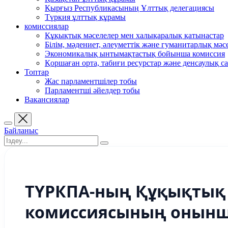
Қырғыз Республикасының Ұлттық делегациясы
Түркия ұлттық құрамы
комиссиялар
Құқықтық мәселелер мен халықаралық қатынастар
Білім, мәдениет, әлеуметтік және гуманитарлық мәс
Экономикалық ынтымақтастық бойынша комиссия
Қоршаған орта, табиғи ресурстар және денсаулық са
Топтар
Жас парламентшілер тобы
Парламентші әйелдер тобы
Вакансиялар
Байланыс
ТҮРКПА-ның Құқықтық 
комиссиясының онын