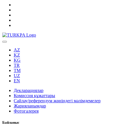
AZ
KZ
KG
TR
TM
UZ
EN
Декларациялар
Комиссия құжаттары
Сайлау/референдум жөніндегі мәлімдемелер
Жарияланымдар
Фотогалерея
Байланыс