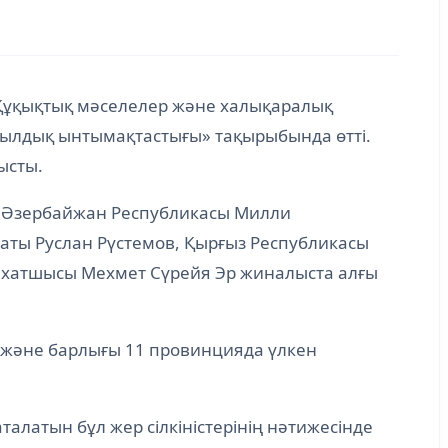
Құқықтық мәселелер және халықаралық
жылдық ынтымақтастығы» тақырыбында өтті.
ысты.
, Әзербайжан Республикасы Милли
аты Руслан Рүстемов, Қырғыз Республикасы
с хатшысы Мехмет Сүрейя Эр жиналыста алғы
 және барлығы 11 провинцияда үлкен
алатын бұл жер сілкіністерінің нәтижесінде